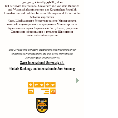
مجلس التعليم والثقافة في سويسرا
Teil der Swiss International University, die von dem Bildungs-
und Wissenschaftsministerium der Kirgisischen Republik
lizenziert und akkreditiert ist, vom Bildungs- und Kulturrat der
Schweiz zugelassen
Часть Швейцарского Международного Университета,
который лицензирован и аккредитован Министерством
образования и науки Кыргызской Республики, разрешен
Советом по образованию и культуре Швейцарии
www.swissuniversity.com
Eine Zweigstelle der ISBM Switzerland (International School
of Business Management), die der Swiss International
University (SIU) angegliedert ist.
Swiss International University SIU
Globale Rankings und internationale Anerkennung