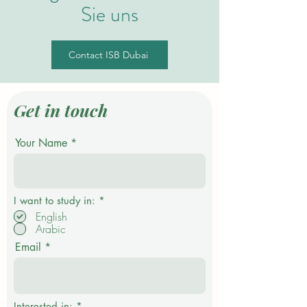
Sie uns
Contact ISB Dubai
Get in touch
Your Name
P
I want to study in:
*
f
English
l
Arabic
i
c
Email
h
t
f
e
l
d
Interested in:
*