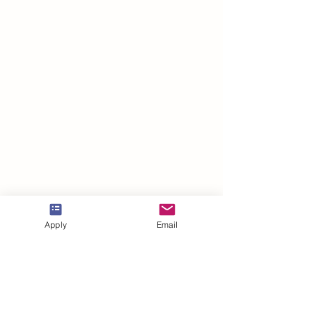
VBNN Smart Education Group©
Apply
Email
A name registered with the Swiss Federal
Institute of Intellectual Property under No.
845306 (Nice Classification: 9, 41, 42.).
VBNN FZE LLC. A Smart Education
Group company. Licensed in the UAE