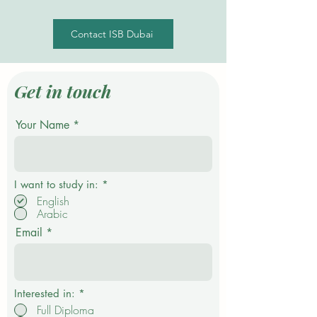
Contact ISB Dubai
Get in touch
Your Name
P
I want to study in:
*
f
English
l
Arabic
i
c
Email
h
t
f
e
l
d
Interested in:
*
Full Diploma