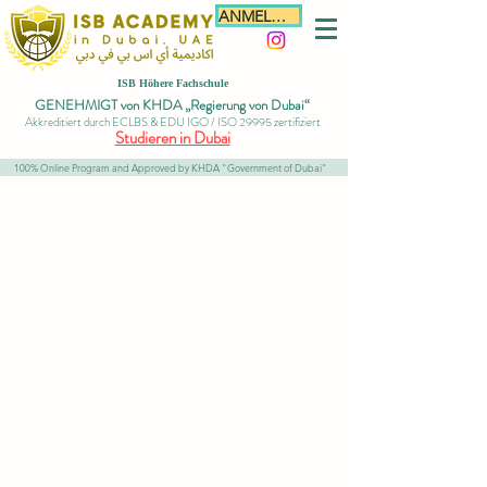
ANMELDEN
ISB Höhere Fachschule
GENEHMIGT von KHDA „Regierung von Dubai“
Akkreditiert durch ECLBS & EDU IGO / ISO 29995 zertifiziert
Studieren in Dubai
100% Online Program and Approved by KHDA "Government of Dubai"