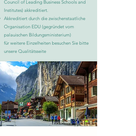
Council of Leading Business Schools and
Institutes) akkreditiert.
Akkreditiert durch die zwischenstaatliche
Organisation EDU (gegründet vom
palauischen Bildungsministerium)
für weitere Einzelheiten besuchen Sie bitte
unsere Qualitätsseite​