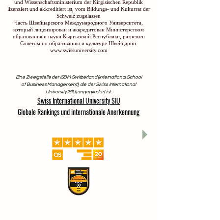
und Wissenschaftsministerium der Kirgisischen Republik
lizenziert und akkreditiert ist, vom Bildungs- und Kulturrat der
Schweiz zugelassen
Часть Швейцарского Международного Университета,
который лицензирован и аккредитован Министерством
образования и науки Кыргызской Республики, разрешен
Советом по образованию и культуре Швейцарии
www.swissuniversity.com
Eine Zweigstelle der ISBM Switzerland (International School
of Business Management), die der Swiss International
University (SIU) angegliedert ist.
Swiss International University SIU
Globale Rankings und internationale Anerkennung