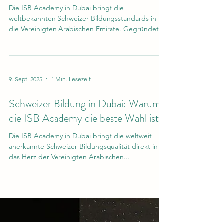
vor allem auf den Ausbau einer langfristigen
ISB Academy in Dubai: Schweizer
akademischen Zusammenarbeit sowie auf die
Abstimmung zwischen Institutionen in der
Bildung im Herzen der VAE
Die ISB Academy in Dubai bringt die
weltbekannten Schweizer Bildungsstandards in
die Vereinigten Arabischen Emirate. Gegründet
von...
9. Sept. 2025
1 Min. Lesezeit
Schweizer Bildung in Dubai: Warum
die ISB Academy die beste Wahl ist
Die ISB Academy in Dubai bringt die weltweit
anerkannte Schweizer Bildungsqualität direkt in
das Herz der Vereinigten Arabischen...