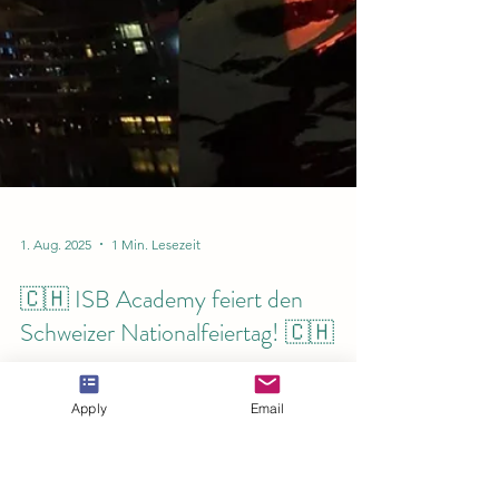
1. Aug. 2025
1 Min. Lesezeit
Apply
Email
🇨🇭 ISB Academy feiert den
Schweizer Nationalfeiertag! 🇨🇭