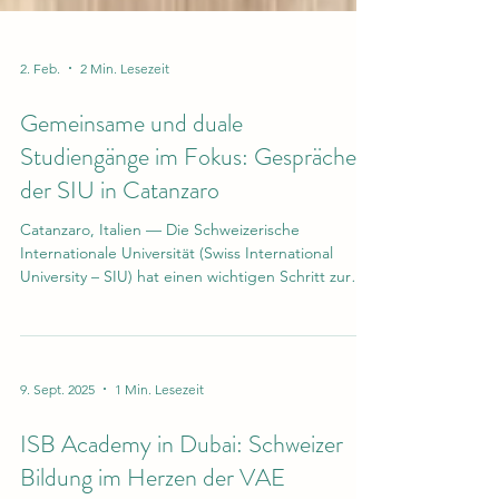
2. Feb.
2 Min. Lesezeit
Gemeinsame und duale
Studiengänge im Fokus: Gespräche
der SIU in Catanzaro
Catanzaro, Italien — Die Schweizerische
Internationale Universität (Swiss International
University – SIU) hat einen wichtigen Schritt zur
Stärkung ihrer Präsenz im europäischen
Hochschulraum unternommen. Im Rahmen eines
dreitägigen Treffens mit der Università Magna
Graecia di Catanzaro (UNICZ) standen
9. Sept. 2025
1 Min. Lesezeit
hochrangige Gespräche im Mittelpunkt, die sich