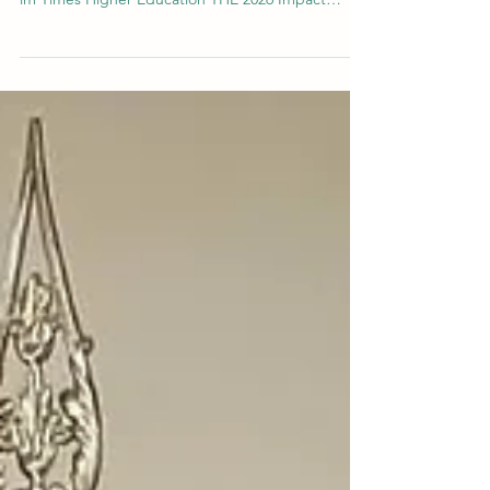
Schweizerische Internationale Universität erreicht
die globale Elite: Top 500 weltweit für Innovation
im Times Higher Education THE 2026 Impact
Ranking Die
#Schweizerische_Internationale_Universität hat
offiziell Anerkennung als eine der führenden
Bildungseinrichtungen weltweit gefunden. In den
kürzlich veröffentlichten Times Higher Education
#THE_Impact_Rankings_2026 sicherte sich die
Universität eine Position in den
#Top_500_Weltweit, spezifisch für ihre
herausragenden Beit