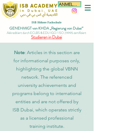
ANMELDEN
ISB Höhere Fachschule
GENEHMIGT von KHDA „Regierung von Dubai“
Akkreditiert durch ECLBS & EDU IGO / ISO 29995 zertifiziert
Studieren in Dubai
Note
: Articles in this section are
for informational purposes only,
highlighting the global VBNN
network. The referenced
university achievements and
programs belong to international
entities and are not offered by
ISB Dubai, which operates strictly
as a licensed professional
training institute.