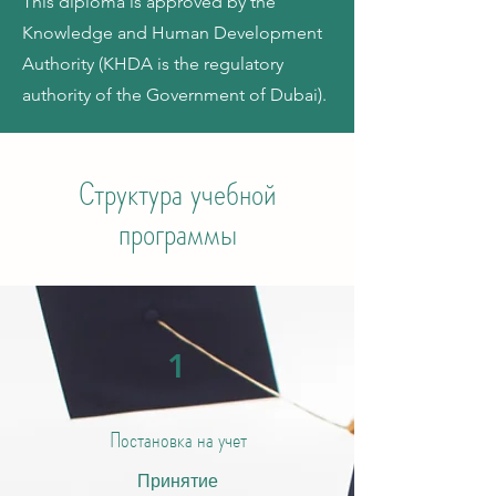
This diploma is approved by the
Knowledge and Human Development
Authority (KHDA is the regulatory
authority of the Government of Dubai).
Структура учебной
программы
1
Постановка на учет
Принятие