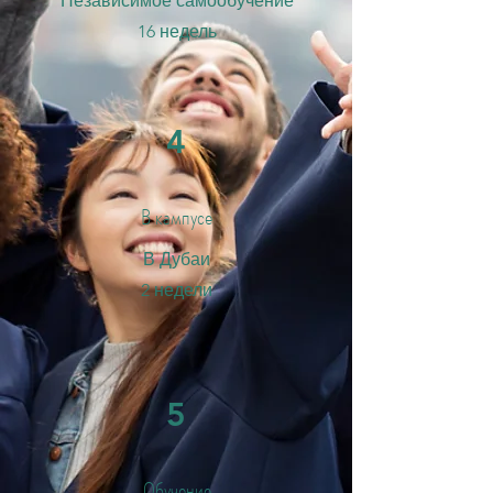
Независимое самообучение
16 недель
4
В кампусе
В Дубаи
2 недели
5
Обучение