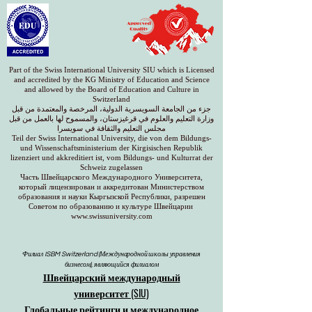
Part of the Swiss International University SIU which is Licensed
and accredited by the KG Ministry of Education and Science
and allowed by the Board of Education and Culture in
Switzerland
جزء من الجامعة السويسرية الدولية، المرخصة والمعتمدة من قبل
وزارة التعليم والعلوم في قرغيزستان، والمسموح لها بالعمل من قبل
مجلس التعليم والثقافة في سويسرا
Teil der Swiss International University, die von dem Bildungs-
und Wissenschaftsministerium der Kirgisischen Republik
lizenziert und akkreditiert ist, vom Bildungs- und Kulturrat der
Schweiz zugelassen
Часть Швейцарского Международного Университета,
который лицензирован и аккредитован Министерством
образования и науки Кыргызской Республики, разрешен
Советом по образованию и культуре Швейцарии
www.swissuniversity.com
Филиал ISBM Switzerland (Международной школы управления
бизнесом), являющийся филиалом
Швейцарский международный
университет (SIU)
Глобальные рейтинги и международное