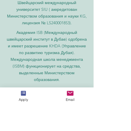
Швейцарский международный
университет SIU (
аккредитован
Министерством образования и науки KG,
лицензия № LS240001853).
Академия ISB (Международный
швейцарский институт в Дубае) одобрена
и имеет разрешение KHDA (Управление
по развитию туризма Дубая).
Международная школа менеджмента
(ISBM) функционирует на средства,
выделенные Министерством
образования.
Бизнес-школа ISBM входит в число
ведущих независимых школ гостиничного
Apply
Email
и бизнес-менеджмента в Швейцарии.
Академия OUS в Лондоне официально
зарегистрирована в Реестре поставщиков
образовательных услуг Соединенного