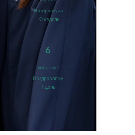
Интернатура
0
2
недели
6
выпускной
​Поздравляем
1 день