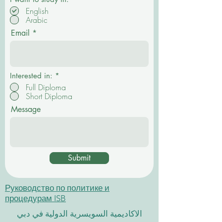
б
English
я
Arabic
з
а
Email
т
е
л
ь
н
о
Interested in:
*
Full Diploma
Short Diploma
Message
Submit
Руководство по политике и
процедурам ISB
الاكاديمية السويسرية الدولية في دبي