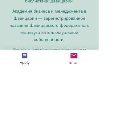
библиотеке Швейцарии.
Академия бизнеса и менеджмента в
Швейцарии — зарегистрированное
название Швейцарского федерального
института интеллектуальной
собственности.
Институт космических и прикладных
технологий IOSAAT, развитие космических
Apply
Email
наук и технологий.
STULIB – Международная студенческая
библиотека – это академическая онлайн-
библиотека, созданная для поддержки
студентов, исследователей и тех, кто
стремится к непрерывному обучению.
YJD Global Center for Diplomacy®,
Институт исследований дипломатии и
политических наук в Швейцарии с 2013
года.