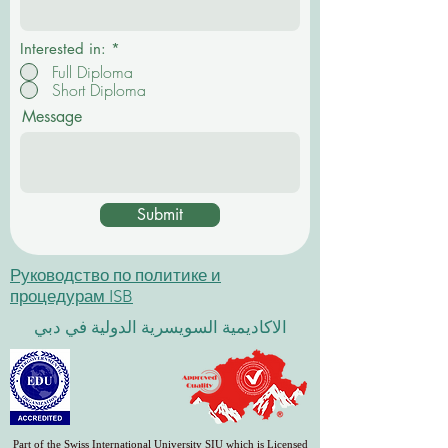
ь
н
о
Interested in:
*
Full Diploma
Short Diploma
Message
Submit
Руководство по политике и
процедурам ISB
الاكاديمية السويسرية الدولية في دبي
Part of the Swiss International University SIU which is Licensed