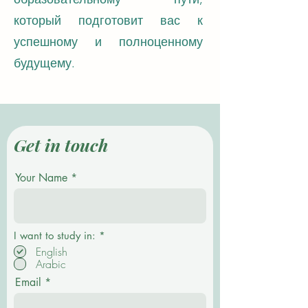
который подготовит вас к
успешному и полноценному
будущему.
Get in touch
Your Name
О
I want to study in:
*
б
English
я
Arabic
з
а
Email
т
е
л