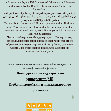
and accredited by the KG Ministry of Education and Science
and allowed by the Board of Education and Culture in
Switzerland
جزء من الجامعة السويسرية الدولية، المرخصة والمعتمدة من قبل
وزارة التعليم والعلوم في قرغيزستان، والمسموح لها بالعمل من قبل
مجلس التعليم والثقافة في سويسرا
Teil der Swiss International University, die von dem Bildungs-
und Wissenschaftsministerium der Kirgisischen Republik
lizenziert und akkreditiert ist, vom Bildungs- und Kulturrat der
Schweiz zugelassen
Часть Швейцарского Международного Университета,
который лицензирован и аккредитован Министерством
образования и науки Кыргызской Республики, разрешен
Советом по образованию и культуре Швейцарии
www.swissuniversity.com
Филиал ISBM Switzerland (Международной школы управления
бизнесом), являющийся филиалом
Швейцарский международный
университет (SIU)
Глобальные рейтинги и международное
признание