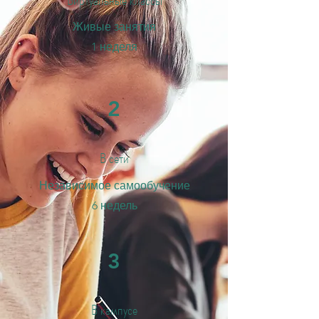
Виртуальные классы
Живые занятия
1 неделя
2
В сети
Независимое самообучение
6 недель
3
В кампусе