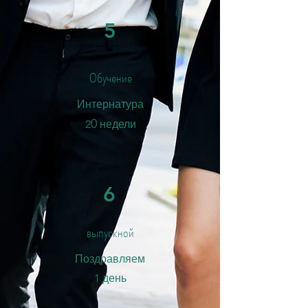
5
Обучение
Интернатура
0
2
недели
6
выпускной
​Поздравляем
1 день