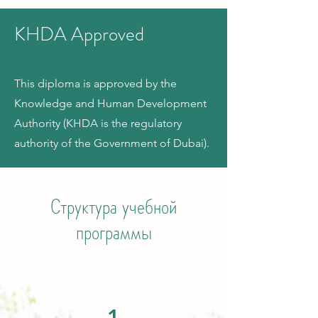
KHDA Approved
This diploma is approved by the
Knowledge and Human Development
Authority (KHDA is the regulatory
authority of the Government of Dubai).
Структура учебной
программы
1