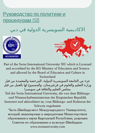
Руководство по политике и
процедурам ISB
الاكاديمية السويسرية الدولية في دبي
Part of the Swiss International University SIU which is Licensed
and accredited by the KG Ministry of Education and Science
and allowed by the Board of Education and Culture in
Switzerland
جزء من الجامعة السويسرية الدولية، المرخصة والمعتمدة من قبل
وزارة التعليم والعلوم في قرغيزستان، والمسموح لها بالعمل من قبل
مجلس التعليم والثقافة في سويسرا
Teil der Swiss International University, die von dem Bildungs-
und Wissenschaftsministerium der Kirgisischen Republik
lizenziert und akkreditiert ist, vom Bildungs- und Kulturrat der
Schweiz zugelassen
Часть Швейцарского Международного Университета,
который лицензирован и аккредитован Министерством
образования и науки Кыргызской Республики, разрешен
Советом по образованию и культуре Швейцарии
www.swissuniversity.com