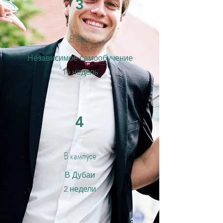
3
В сети
Независимое самообучение
16 недель
4
В кампусе
В Дубаи
2 недели