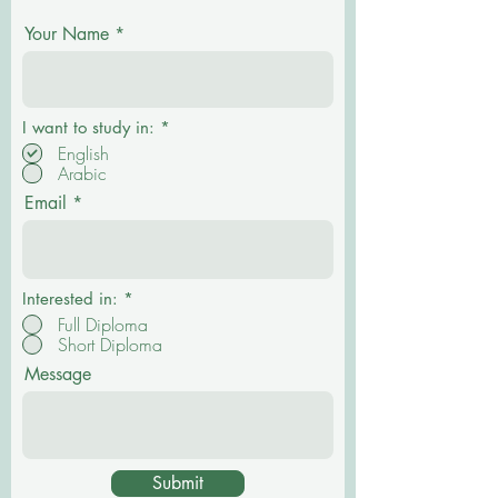
Your Name
О
I want to study in:
*
б
English
я
Arabic
з
а
Email
т
е
л
ь
н
о
Interested in:
*
Full Diploma
Short Diploma
Message
Submit