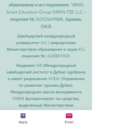
образовании и исследованиях. VBNN
Smart Education Group (VBNN FZE LLC –
лицензия №
262425649888
, Аджман,
ОАЭ)
Швейцарский международный
университет SIU (
аккредитован
Министерством образования и науки KG,
лицензия № LS240001853).
Академия ISB (Международный
швейцарский институт в Дубае) одобрена
и имеет разрешение KHDA (Управление
по развитию туризма Дубая).
Международная школа менеджмента
(ISBM) функционирует на средства,
выделенные Министерством
образования.
Бизнес-школа ISBM входит в число
Apply
Email
ведущих независимых школ гостиничного