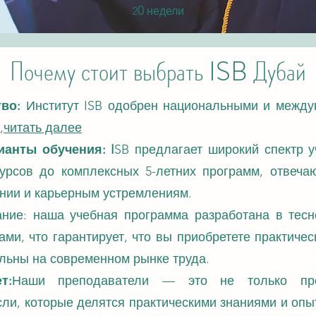
0
2
недели
Почему стоит выбрать ISB Дубай
во:
Институт ISB одобрен национальными и между
,
читать далее
анты обучения: I
SB предлагает широкий спектр у
курсов до комплексных 5-летних программ, отвеч
ении и карьерным устремлениям.
ние: наша учебная программа разработана в тесн
ми, что гарантирует, что вы приобретете практичес
льны на современном рынке труда.
т:
Наши преподаватели — это не только пре
ли, которые делятся практическими знаниями и опы