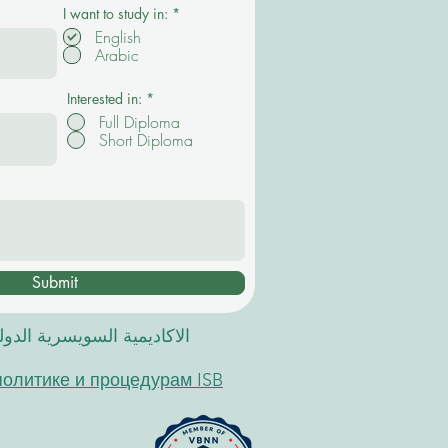
О
I want to study in:
*
б
English
я
Arabic
з
а
т
е
Interested in:
*
л
Full Diploma
ь
Short Diploma
н
о
Submit
الاكاديمية السويسرية الدو
политике и процедурам ISB