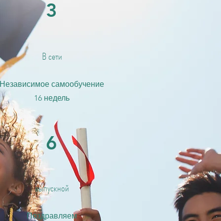
3
В сети
Независимое самообучение
16 недель
6
выпускной
​Поздравляем