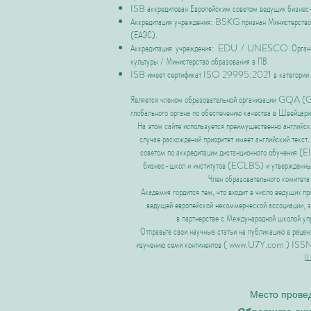
ISB аккредитован
Европейским советом ведущих бизнес-
Аккредитация учреждения: BSKG признан Министерством
(ЕАЭС).
Аккредитация учреждения: EDU / UNESCO Организац
культуры / Министерство образования в ПВ
ISB имеет
сертификат ISO 29995:2021 в категории
Является членом образовательной организации GQA 
глобального органа по обеспечению качества в Швейцари
На этом сайте используется преимущественно английск
случае расхождений приоритет имеет английский текст
советом по аккредитации дистанционного обучения
бизнес-школ и институтов
(ECLBS) и утвержде
Член образовательного комитета
Академия гордится тем, что входит в число ведущих 
ведущей европейской некоммерческой ассоциации, 
в партнерстве с Международной школой 
Отправьте свои научные статьи на публикацию в ре
изучению семи континентов (
www.U7Y.com
) ISSN:
Ш
Место провед