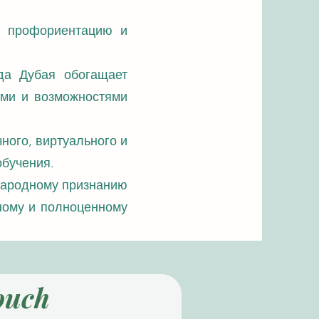
ет профориентацию и
да Дубая обогащает
ами и возможностями
ного, виртуального и
обучения.
ународному признанию
ному и полноценному
ouch