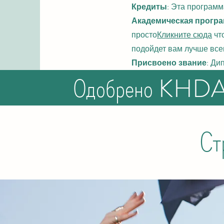
Кредиты
: Эта программ
Академическая прогр
просто
Кликните сюда
что
подойдет вам лучше все
Присвоено звание
: Ди
Одобрено KHD
Ст