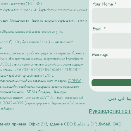
школ и институтов (
ECLBS).
Your Name
 образования и науки стран Евразийского экономического союза
ия Объединенных Наций по вопросам образования, науки и
Email
«Образовательные и образовательные услуги».
(Global Quality Assurance Label) — независимого
и.
ий язык, для вашего удобства предлагаются переводы. Однако в
Message
. Наша образовательная система, аккредитованная
Европейским
 (EUCDL)
, также является частью
Европейского совета ведущих
нным членом USA CHEA IQG / INQAAHE EUROPE.
 Евро-арабской торговой палаты (ЕАКТ).
профессиональных учебных заведений мира по версии
QRNW
,
занимающейся содействием совершенствованию образования.
управления бизнесом ISBM в
Люцерне, Швейцария.
цензируемые издания: Ежегодник «U7Y Journal», посвященный
لية في دبي
 3042-4399 (зарегистрирован в Национальной библиотеке
вейцарии)
Руководство по 
ения приема: Офис 213, здание CEO Building DIP, Дубай, ОАЭ.