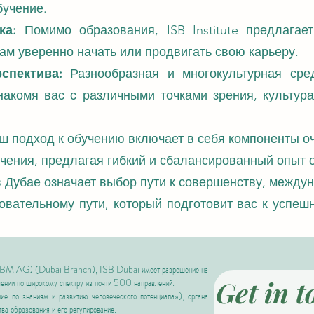
бучение.
ка:
Помимо образования, ISB Institute предлага
ам уверенно начать или продвигать свою карьеру.
спектива:
Разнообразная и многокультурная сре
накомя вас с различными точками зрения, культур
 подход к обучению включает в себя компоненты оч
чения, предлагая гибкий и сбалансированный опыт 
в Дубае означает выбор пути к совершенству, межд
овательному пути, который подготовит вас к успеш
BM AG) (Dubai Branch), ISB Dubai имеет разрешение на
Get in t
чении по широкому спектру из почти 500 направлений.
 по знаниям и развитию человеческого потенциала»),
органа
ва образования и его регулирование.