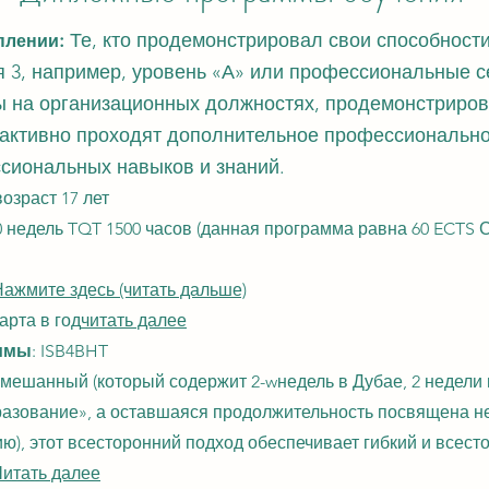
:
Те, кто продемонстрировал свои способности
плении
 3, например, уровень «А» или профессиональные 
ы на организационных должностях, продемонстриров
и активно проходят дополнительное профессионально
сиональных навыков и знаний.
озраст 17 лет
0 недель TQT 1500 часов
(данная программа равна 60 ECTS
С
Нажмите здесь (читать дальше)
арта в год
читать далее
ммы
: ISB4BHT
мешанный (который содержит 2-w
недель в Дубае, 2 недели
азование», а оставшаяся продолжительность посвящена н
ю), этот всесторонний подход обеспечивает гибкий и всест
Читать далее