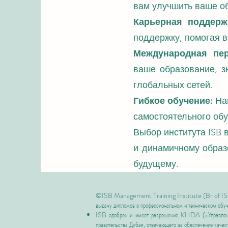
вам улучшить ваше о
Карьерная поддерж
поддержку, помогая в
Международная пер
ваше образование, з
глобальных сетей.
Гибкое обучение:
Наш
самостоятельного обу
Выбор института ISB 
и динамичному образ
будущему.
©ISB Management Training Institute (Br of IS
выдачу дипломов о профессиональном и техническом обу
ISB одобрен и имеет разрешение
KHDA («Управление
правительства Дубая, отвечающего за обеспечение качест