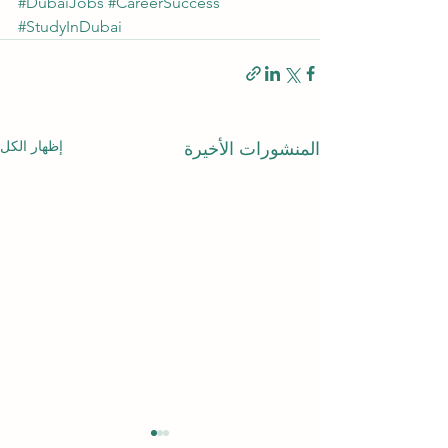
#DubaiJobs
#CareerSuccess
#StudyInDubai
إظهار الكل
المنشورات الأخيرة