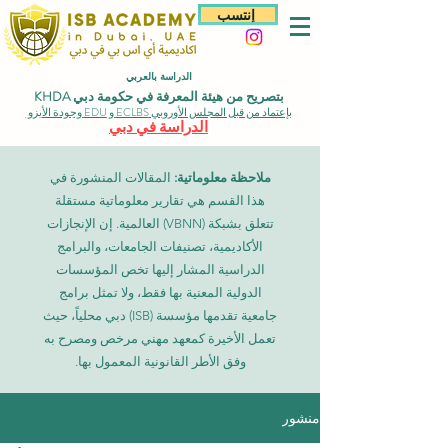
إنتسب
الدراسة بالعربي
بتصريح من هيئة المعرفة في حكومة دبي KHDA
بإعتماد من قبل المجلس الأوروبي ECLBS و EDU وجودة الأيزو
الدراسة في دبي
ملاحظة معلوماتية:
المقالات المنشورة في
هذا القسم هي تقارير معلوماتية مستقلة
تتعلق بشبكة (VBNN) العالمية. إن الإنجازات
الأكاديمية، تصنيفات الجامعات، والبرامج
الدراسية المشار إليها تخص المؤسسات
الدولية المعنية بها فقط، ولا تمثل برامج
جامعية تقدمها مؤسسة (ISB) دبي محلياً، حيث
تعمل الأخيرة كمعهد مهني مرخص ومصرح به
وفق الأطر القانونية المعمول بها.
منشور