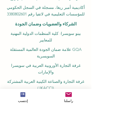
أكاديمية أمبر ريغا، مسجلة في السجل الحكومي
للمؤسسات التعليمية في لاتفيا رقم 3380802601
الشركاء والعضويات وضمان الجودة
بينو سويسرا: كلية المنظمات الدولية المهنية
للمعايير
GQA علامة ضمان الجودة العالمية المستقلة
السويسرية
غرفة التجارة الأوروبية العربية في سويسرا
والإمارات
غرفة التجارة والصناعة الكينية العربية المشتركة
(JKACCI)
المجلس الأوروبي لكليات إدارة الأعمال الرائدة
راسلنا
إنتسب
(ECLBS)
المجلس الأوروبي لاعتماد التعليم عن بعد
(EUCDL)