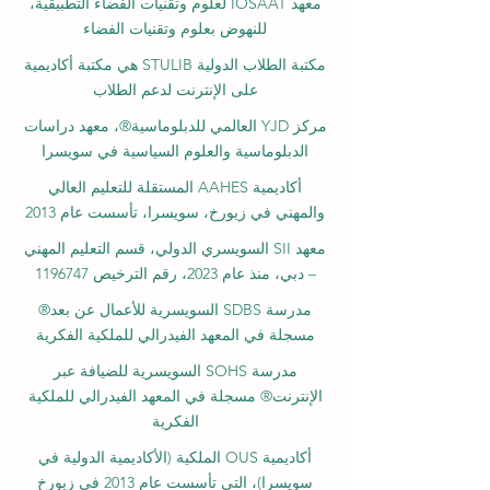
معهد IOSAAT لعلوم وتقنيات الفضاء التطبيقية،
للنهوض بعلوم وتقنيات الفضاء
مكتبة الطلاب الدولية STULIB هي مكتبة أكاديمية
على الإنترنت لدعم الطلاب
مركز YJD العالمي للدبلوماسية®، معهد دراسات
الدبلوماسية والعلوم السياسية في سويسرا
أكاديمية AAHES المستقلة للتعليم العالي
والمهني في زيورخ، سويسرا، تأسست عام 2013
معهد SII السويسري الدولي، قسم التعليم المهني
– دبي، منذ عام 2023، رقم الترخيص 1196747
مدرسة SDBS السويسرية للأعمال عن بعد®
مسجلة في المعهد الفيدرالي للملكية الفكرية
مدرسة SOHS السويسرية للضيافة عبر
الإنترنت® مسجلة في المعهد الفيدرالي للملكية
الفكرية
أكاديمية OUS الملكية (الأكاديمية الدولية في
سويسرا)، التي تأسست عام 2013 في زيورخ