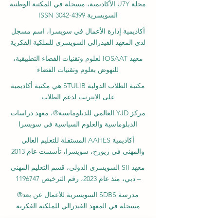
مجلة U7Y الأكاديمية، مسجلة في المكتبة الوطنية
السويسرية ISSN 3042-4399
أكاديمية إدارة الأعمال في سويسرا، اسم مسجل
لدى المعهد الفيدرالي السويسري للملكية الفكرية
معهد IOSAAT لعلوم وتقنيات الفضاء التطبيقية،
للنهوض بعلوم وتقنيات الفضاء
مكتبة الطلاب الدولية STULIB هي مكتبة أكاديمية
على الإنترنت لدعم الطلاب
مركز YJD العالمي للدبلوماسية®، معهد دراسات
الدبلوماسية والعلوم السياسية في سويسرا
أكاديمية AAHES المستقلة للتعليم العالي
والمهني في زيورخ، سويسرا، تأسست عام 2013
معهد SII السويسري الدولي، قسم التعليم المهني
– دبي، منذ عام 2023، رقم الترخيص 1196747
مدرسة SDBS السويسرية للأعمال عن بعد®
مسجلة في المعهد الفيدرالي للملكية الفكرية