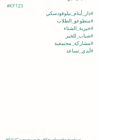
#KF123
#دار_أيتام_بيلوفودسكي
#متطوعو_الطلاب
#خيرية_الشتاء
#شباب_للخير
#مشاركة_مجتمعية
#أيدي_تساعد
#SIUCommunity
#StudentInitiative