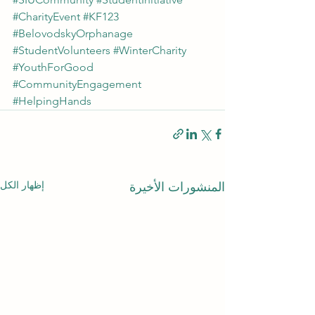
#CharityEvent
#KF123
#BelovodskyOrphanage
#StudentVolunteers
#WinterCharity
#YouthForGood
#CommunityEngagement
#HelpingHands
إظهار الكل
المنشورات الأخيرة