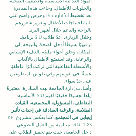
المواد الغذائية الأساسية، والأطعمة الصحية، 
والحلويات للأطفال. وجاءت هذه المبادرة 
بعد تخطيط thoughtful وحرص واضح على 
تلبية احتياجات الأطفال وتعزيز شعورهم 
بالراحة والدعم خلال أشهر البرد.
وخلال الزيارة، أعدّ طلاب SIU برنامجًا 
ترفيهيًا بسيطًا أدخل الضحك والبهجة إلى 
المكان، وخلق أجواء مليئة بالدفء الإنساني 
والرعاية. وقد استمتع الأطفال بالألعاب 
والأنشطة التفاعلية التي تركت أثرًا عاطفيًا 
عميقًا في نفوسهم وفي نفوس المتطوعين 
على حدّ سواء.
وأشادت إدارة الجامعة بهذه المبادرة، معتبرةً 
إياها تجسيدًا حقيقيًا لقيم SIU الأساسية: 
التعاطف، المسؤولية المجتمعية، القيادة 
الطلابية، والرغبة الصادقة في إحداث تأثير 
إيجابي في المجتمع
. كما يعكس مشروع KF-
1-23 ثقافة متنامية من العمل التطوعي 
داخل الجامعة، حيث يتم تحفيز الطلاب على 