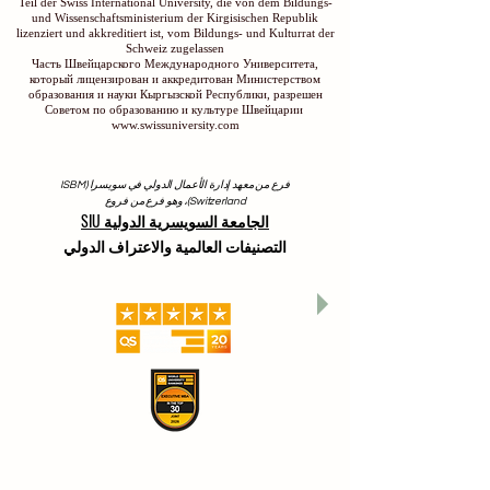
Teil der Swiss International University, die von dem Bildungs-
und Wissenschaftsministerium der Kirgisischen Republik
lizenziert und akkreditiert ist, vom Bildungs- und Kulturrat der
Schweiz zugelassen
Часть Швейцарского Международного Университета,
который лицензирован и аккредитован Министерством
образования и науки Кыргызской Республики, разрешен
Советом по образованию и культуре Швейцарии
www.swissuniversity.com
فرع من معهد إدارة الأعمال الدولي في سويسرا (ISBM
Switzerland)، وهو فرع من فروع
الجامعة السويسرية الدولية SIU
التصنيفات العالمية والاعتراف الدولي