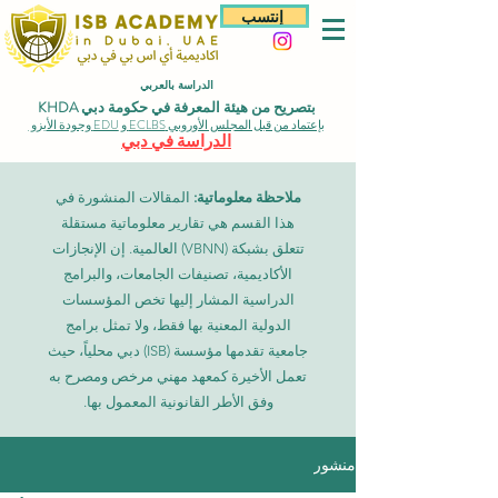
إنتسب
الدراسة بالعربي
بتصريح من هيئة المعرفة في حكومة دبي KHDA
بإعتماد من قبل المجلس الأوروبي ECLBS و EDU وجودة الأيزو
الدراسة في دبي
ملاحظة معلوماتية:
المقالات المنشورة في
هذا القسم هي تقارير معلوماتية مستقلة
تتعلق بشبكة (VBNN) العالمية. إن الإنجازات
الأكاديمية، تصنيفات الجامعات، والبرامج
الدراسية المشار إليها تخص المؤسسات
الدولية المعنية بها فقط، ولا تمثل برامج
جامعية تقدمها مؤسسة (ISB) دبي محلياً، حيث
تعمل الأخيرة كمعهد مهني مرخص ومصرح به
وفق الأطر القانونية المعمول بها.
منشور