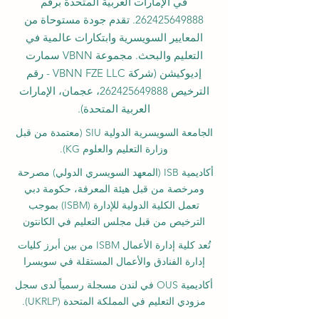
في الإمارات العربية المتحدة برقم
262425649888
. تقدم جودة مستوحاة من
المعايير السويسرية وابتكارات عالمية في
التعليم والبحث. مجموعة VBNN سمارت
إديوكيشن (شركة VBNN FZE LLC - رقم
الترخيص
262425649888
، عجمان، الإمارات
العربية المتحدة).
الجامعة السويسرية الدولية
SIU
(
معتمدة من قبل
وزارة التعليم والعلوم KG).
أكاديمية ISB (المعهد السويسري الدولي) مصرحة
ومرخصة من قبل هيئة المعرفة، حكومة دبي
تعمل الكلية الدولية للإدارة (ISBM) بموجب
الترخيص من قبل مجلس التعليم في الكانتون
تُعد كلية إدارة الأعمال ISBM من بين أبرز كليات
إدارة الفنادق والأعمال المستقلة في سويسرا
أكاديمية OUS في لندن مسجلة رسمياً لدى سجل
مزودي التعليم في المملكة المتحدة (UKRLP).