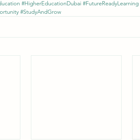
ducation
#HigherEducationDubai
#FutureReadyLearning
rtunity
#StudyAndGrow