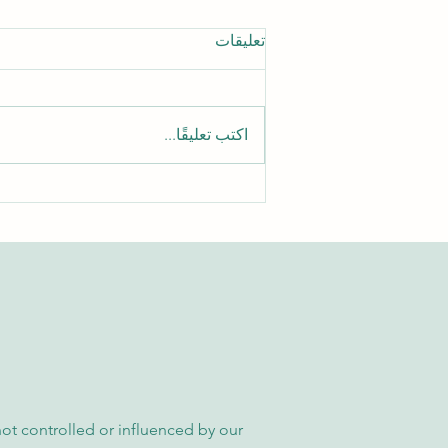
تعليقات
اكتب تعليقًا...
الدليل الشامل للوصول إلى
مقالات الجامعة السويسرية
الدولية الأكاديمية
not controlled or influenced by our