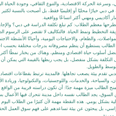
ي، وسرعة الحركة الاقتصادية، والتنوع الثقافي، وجودة الحياة اليو
ي دبي خيارًا محليًا أو إقليميًا فقط، بل أصبحت بالنسبة لكثير
ر أكاديمي ومهني أكثر اتساعًا وواقعية.
طرحها معظم الطلاب: كم تبلغ تكلفة الدراسة في دبي؟ والإجابة
قة التخطيط ونمط الحياة. فالتكاليف لا تقتصر على الرسوم ال
اصلات، والطعام، والاحتياجات اليومية، وأحيانًا الأنشطة الاجتما
 الطالب يستطيع أن ينظم مصروفاته بدرجات مختلفة بحسب اختي
ل أسلوب حياة اقتصادي ومنظم، وهناك من يختار نمطًا أكثر 
لى التكلفة بشكل منفصل، بل يجب ربطها بالقيمة التي يمكن أن 
توسط والطويل.
بي تقدم بيئة يصعب تجاهلها. فالمدينة ترتبط بقطاعات اقتصادي
ان، والسياحة، والخدمات، واللوجستيات، والتكنولوجيا، وريادة الأ
يمنح الطالب ميزة مهمة جدًا: أن تكون دراسته قريبة من الواقع 
عن السوق، يجد الطالب نفسه داخل مدينة تتحرك فيها الأعمال ب
دولية بشكل يومي. هذه النقطة مهمة لأن كثيرًا من الطلاب اليوم 
راسي، بل يبحثون عن بيئة تساعدهم على فهم سوق العمل الحق
 ومرنة.