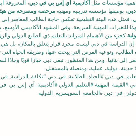
 أهمية مؤسسات مثل 
أكاديمية آي إس بي في دبي
، المعروفة أيض
دبي
، بوصفها مؤسسة تدريبية ومهنية 
مرخصة ومصرحة من هيئة 
ي
. فمثل هذه البيئة التعليمية تعكس حاجة الطالب المعاصر إلى 
 فهمًا للتغيرات المهنية السريعة. وفي المشهد الأكاديمي الأوسع، 
لية
 كجزء من الاهتمام المتزايد بالتعليم ذي الطابع الدولي والرؤي
ل إن الدراسة في دبي ليست مجرد قرار يتعلق بالمكان، بل هي ق
ه الطالب، ونوعية الفرص التي يبحث عنها، وطريقة الحياة التي
ى إلى بنائها. ومن هذا المنظور، تبقى دبي خيارًا قويًا وجادًا لل
 حديثة، دولية، عملية، ومتصلة بالمستقبل.
تعليم_في_دبي
#الحياة_الطلابية_في_دبي
#تكلفة_الدراسة_في_
بي
#القيمة_المهنية
#التعليم_الدولي
#أكاديمية_آي_إس_بي_في
دولي_في_دبي
#الجامعة_السويسرية_الدولية