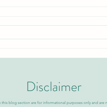
اكتشف برامج الماجستير التنفيذي
نظرة 
والتعليم العالي مع الجامعة
السوي
السويسرية الدولية
كيو إس
Disclaimer
 this blog section are for informational purposes only and are 