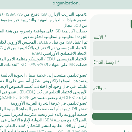
organization.
لتقديم شهادات الدبلوم المهنية والتدريبية عبر مجمو
من 500 مجال.
حصلت اكاديمية ISB على موافقة وتصريح من
هيئة الم
الجودة التعليمية والتنظيمية لحكومة دبي.
الأسم
تم اعتماد ISB من قبل ECLBS،
المجلس الأوروبي لكليا
الاتحاد الاقتصادي الأوراسي EAEU
الاعتماد المؤسسي: EDU / اليونسكو منظمة الأمم المتحدة للتربية والعلم والثقافة /
Email الإيميل
حصلت ISB على
شهادة ISO 29995:2021
"لخدمات التع
عضو تعليمي منتسب إلى علامة ضمان الجودة العالمية المستقلة GQA
يعتمد هذا الموقع الإلكتروني بشكل أساسي على اللغة ا
عليكم. في حال وجود أي اختلاف، تُعتمد النصوص الإنجلي
سؤالكم
الأوروبي لاعتماد التعليم عن بُعد (EUCDL)
، عضو في
ا
الرائدة
(ECLBS)، وعضو معتمد في USA CHEA IQG / INQAAHE EUROPE.
عضو تعليمي في غرفة التجارة العربية الأوروبية
تفتخر الأكاديمية بأنها مصنفة ضمن المعاهد المهنية ال
جمعية أوروبية رائدة غير ربحية مكرسة لتعزيز التميز في
بالشراكة مع مدرسة ISBM الدولية لإدارة الأعمال في
ل
أرسل أوراقك العلمية للنشر المُحكم: كشف النقاب عن مجل
) ISSN: 3042-4399 (مسجلة لدى المكتبة الوطنية السويسرية)
www.U7Y.com
لية في دبي