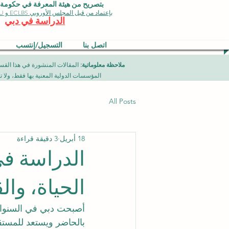
بتصريح من هيئة المعرفة في حكومة دبي 
بإعتماد من قبل المجلس الأوروبي ECLBS و EDU وجودة الأيزو
الدراسة في دبي
اتصل بنا
التسجيل/إنتسب
ملاحظة معلوماتية:
المؤسسات الدولية المعنية بها فقط، ولا تمثل برامج جامعية تقدمها مؤسسة (ISB) دبي محلياً، ح
All Posts
18 أبريل
3 دقيقة قراءة
الدراسة في
الحياة، وال
أصبحت دبي في السنوات 
بالحاضر ويستعد للمستقب