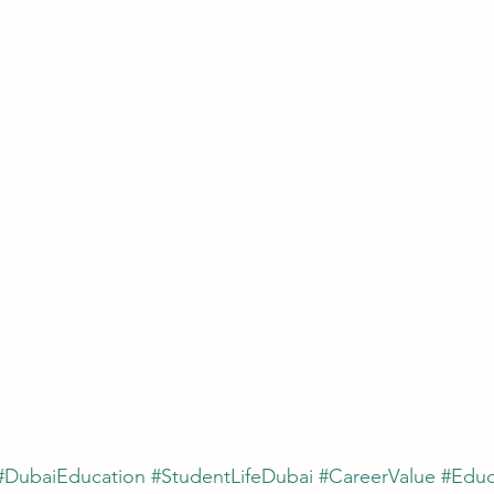
#DubaiEducation
#StudentLifeDubai
#CareerValue
#Educ