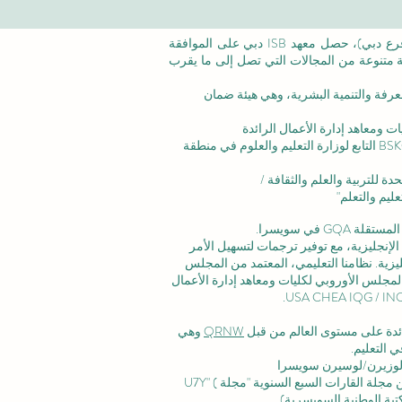
©معهد التدريب الإداري ISB (فرع من ISBM AG) (فرع دبي)، حصل معهد ISB دبي على الموافقة
عة متنوعة من المجالات التي تصل إلى ما يقرب
عرفة والتنمية البشرية،
وهي هيئة ضمان
ت ومعاهد إدارة الأعمال الرائدة
الاعتماد المؤسسي: تم الاعتراف بالأكاديمية من قبل BSKG التابع لوزارة التعليم والعلوم في منطقة
ليم والتعلم"
 في سويسرا.
لإنجليزية، مع توفير ترجمات لتسهيل الأمر
زية. نظامنا التعليمي، المعتمد من
المجلس
لمجلس الأوروبي لكليات ومعاهد إدارة الأعمال
رائدة على مستوى العالم من قبل
QRNW
وهي
 التعليم.
وزيرن/لوسيرن سويسرا
ة القارات السبع السنوية "مجلة U7Y" (