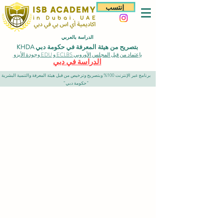
إنتسب
الدراسة بالعربي
بتصريح من هيئة المعرفة في حكومة دبي KHDA
بإعتماد من قبل المجلس الأوروبي ECLBS و EDU وجودة الأيزو
الدراسة في دبي
برنامج عبر الإنترنت 100% وبتصريح وترخيص من قبل هيئة المعرفة والتنمية البشرية
"حكومة دبي"