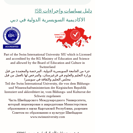
دليل سياسات وإجراءات ISB
الاكاديمية السويسرية الدولية في دبي
Part of the Swiss International University SIU which is Licensed
and accredited by the KG Ministry of Education and Science
and allowed by the Board of Education and Culture in
Switzerland
جزء من الجامعة السويسرية الدولية، المرخصة والمعتمدة من قبل
وزارة التعليم والعلوم في قرغيزستان، والمرخص لها بالعمل من قبل
مجلس التعليم والثقافة في سويسرا
Teil der Swiss International University, die von dem Bildungs-
und Wissenschaftsministerium der Kirgisischen Republik
lizenziert und akkreditiert ist, vom Bildungs- und Kulturrat der
Schweiz zugelassen
Часть Швейцарского Международного Университета,
который лицензирован и аккредитован Министерством
образования и науки Кыргызской Республики, разрешен
Советом по образованию и культуре Швейцарии
www.swissuniversity.com
فرع من معهد إدارة الأعمال الدولي في سويسرا (ISBM