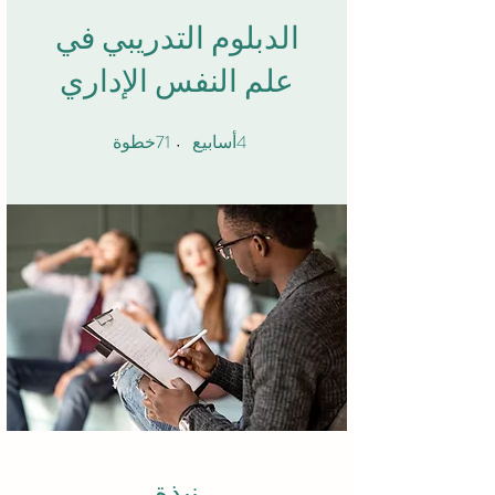
الدبلوم التدريبي في
علم النفس الإداري
71
4
4 أسابيع
71 خطوة
أسابيع
خطوة
نبذة