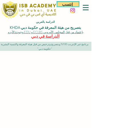
إنتسب
الدراسة بالعربي
بتصريح من هيئة المعرفة في حكومة دبي KHDA
بإعتماد من قبل المجلس الأوروبي ECLBS و EDU وجودة الأيزو
الدراسة في دبي
برنامج عبر الإنترنت 100% وبتصريح وترخيص من قبل هيئة المعرفة والتنمية البشرية
"حكومة دبي"