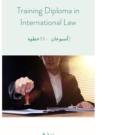
Training Diploma in
International Law
33
2
2 أسبوعان
33 خطوة
أسبوعان
خطوة
نبذة