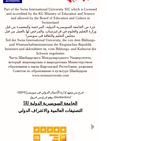
Part of the Swiss International University SIU which is Licensed
and accredited by the KG Ministry of Education and Science
and allowed by the Board of Education and Culture in
Switzerland
جزء من الجامعة السويسرية الدولية، المرخصة والمعتمدة من قبل
وزارة التعليم والعلوم في قرغيزستان، والمرخص لها بالعمل من قبل
مجلس التعليم والثقافة في سويسرا
Teil der Swiss International University, die von dem Bildungs-
und Wissenschaftsministerium der Kirgisischen Republik
lizenziert und akkreditiert ist, vom Bildungs- und Kulturrat der
Schweiz zugelassen
Часть Швейцарского Международного Университета,
который лицензирован и аккредитован Министерством
образования и науки Кыргызской Республики, разрешен
Советом по образованию и культуре Швейцарии
www.swissuniversity.com
فرع من معهد إدارة الأعمال الدولي في سويسرا (ISBM
Switzerland)، وهو فرع من فروع
الجامعة السويسرية الدولية SIU
التصنيفات العالمية والاعتراف الدولي