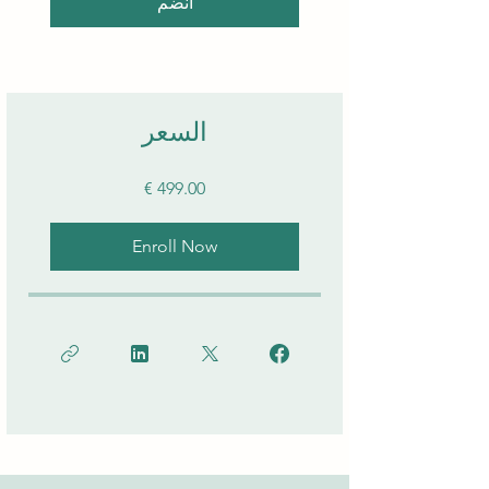
انضم
السعر
Enroll Now