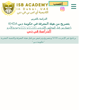
إنتسب
الدراسة بالعربي
بتصريح من هيئة المعرفة في حكومة دبي KHDA
بإعتماد من قبل المجلس الأوروبي ECLBS و EDU وجودة الأيزو
الدراسة في دبي
برنامج عبر الإنترنت 100% وبتصريح وترخيص من قبل هيئة المعرفة والتنمية البشرية
"حكومة دبي"