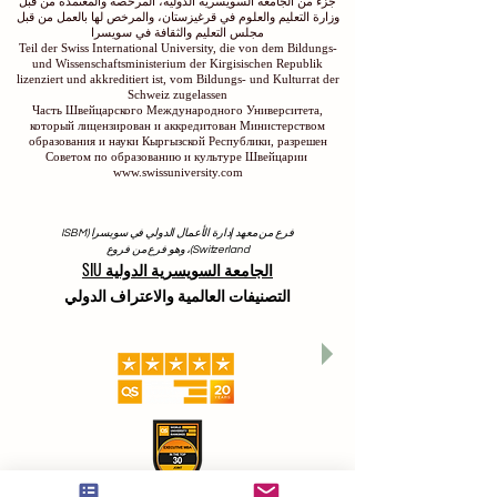
جزء من الجامعة السويسرية الدولية، المرخصة والمعتمدة من قبل
وزارة التعليم والعلوم في قرغيزستان، والمرخص لها بالعمل من قبل
مجلس التعليم والثقافة في سويسرا
Teil der Swiss International University, die von dem Bildungs-
und Wissenschaftsministerium der Kirgisischen Republik
lizenziert und akkreditiert ist, vom Bildungs- und Kulturrat der
Schweiz zugelassen
Часть Швейцарского Международного Университета,
который лицензирован и аккредитован Министерством
образования и науки Кыргызской Республики, разрешен
Советом по образованию и культуре Швейцарии
www.swissuniversity.com
فرع من معهد إدارة الأعمال الدولي في سويسرا (ISBM
Switzerland)، وهو فرع من فروع
الجامعة السويسرية الدولية SIU
التصنيفات العالمية والاعتراف الدولي