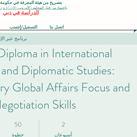
بتصريح من هيئة المعرفة في حكومة دبي 
بإعتماد من قبل المجلس الأوروبي ECLBS و EDU وجودة الأيزو
الدراسة في دبي
اتصل بنا
التسجيل/إنتسب
برنامج عبر الإنترنت 100% وبتصريح وترخيص من قبل هيئة المعرفة و
Diploma in International
 and Diplomatic Studies:
y Global Affairs Focus and
egotiation Skills
50
2
2 أسبوعان
50 خطوة
أسبوعان
خطوة