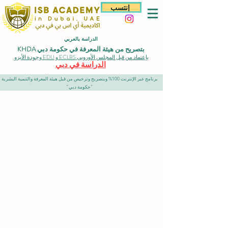
إنتسب
الدراسة بالعربي
بتصريح من هيئة المعرفة في حكومة دبي KHDA
بإعتماد من قبل المجلس الأوروبي ECLBS و EDU وجودة الأيزو
الدراسة في دبي
برنامج عبر الإنترنت 100% وبتصريح وترخيص من قبل هيئة المعرفة والتنمية البشرية
"حكومة دبي"