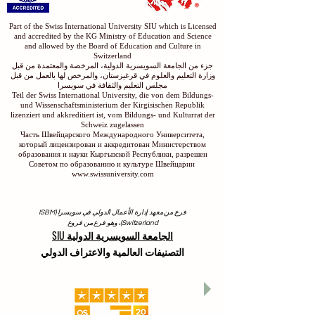
Part of the Swiss International University SIU which is Licensed
and accredited by the KG Ministry of Education and Science
and allowed by the Board of Education and Culture in
Switzerland
جزء من الجامعة السويسرية الدولية، المرخصة والمعتمدة من قبل
وزارة التعليم والعلوم في قرغيزستان، والمرخص لها بالعمل من قبل
مجلس التعليم والثقافة في سويسرا
Teil der Swiss International University, die von dem Bildungs-
und Wissenschaftsministerium der Kirgisischen Republik
lizenziert und akkreditiert ist, vom Bildungs- und Kulturrat der
Schweiz zugelassen
Часть Швейцарского Международного Университета,
который лицензирован и аккредитован Министерством
образования и науки Кыргызской Республики, разрешен
Советом по образованию и культуре Швейцарии
www.swissuniversity.com
فرع من معهد إدارة الأعمال الدولي في سويسرا (ISBM
Switzerland)، وهو فرع من فروع
الجامعة السويسرية الدولية SIU
التصنيفات العالمية والاعتراف الدولي