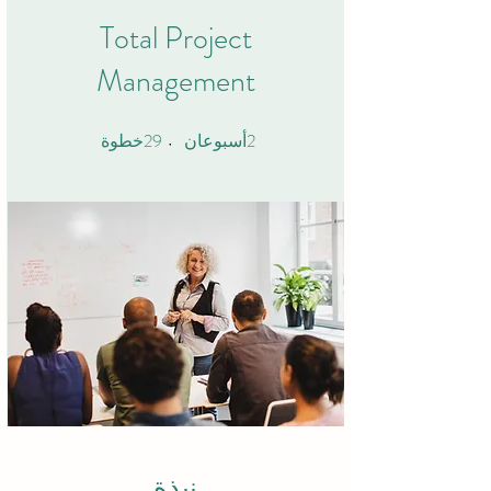
Total Project
Management
29
2
2 أسبوعان
29 خطوة
أسبوعان
خطوة
نبذة