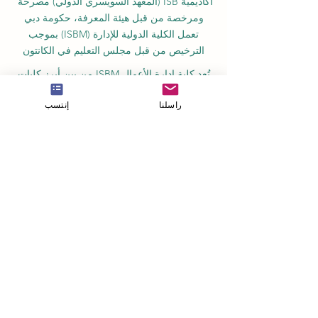
وزارة التعليم والعلوم KG).
أكاديمية ISB (المعهد السويسري الدولي) مصرحة
ومرخصة من قبل هيئة المعرفة، حكومة دبي
تعمل الكلية الدولية للإدارة (ISBM) بموجب
الترخيص من قبل مجلس التعليم في الكانتون
تُعد كلية إدارة الأعمال ISBM من بين أبرز كليات
راسلنا
إنتسب
إدارة الفنادق والأعمال المستقلة في سويسرا
أكاديمية OUS في لندن مسجلة رسمياً لدى سجل
مزودي التعليم في المملكة المتحدة (UKRLP).
مجلة U7Y الأكاديمية، مسجلة في المكتبة الوطنية
السويسرية ISSN 3042-4399
أكاديمية إدارة الأعمال في سويسرا، اسم مسجل
لدى المعهد الفيدرالي السويسري للملكية الفكرية
معهد IOSAAT لعلوم وتقنيات الفضاء التطبيقية،
للنهوض بعلوم وتقنيات الفضاء
مكتبة الطلاب الدولية STULIB هي مكتبة أكاديمية
على الإنترنت لدعم الطلاب