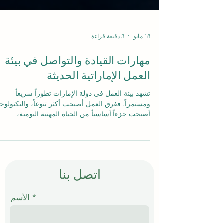
18 مايو
3 دقيقة قراءة
مهارات القيادة والتواصل في بيئة
العمل الإماراتية الحديثة
تشهد بيئة العمل في دولة الإمارات تطوراً سريعاً
ومستمراً. ففرق العمل أصبحت أكثر تنوعاً، والتكنولوجي
أصبحت جزءاً أساسياً من الحياة المهنية اليومية،
والمؤسسات اليوم تبحث عن أشخاص قادرين على
القيادة بوضوح، والتواصل باحترام، والعمل بذكاء مع
زملاء من ثقافات وخلفيات مختلفة. لذلك، لم تعد
#مهارات_القيادة و #مهارات_التواصل مجرد صفات
إضافية، بل أصبحت من المهارات الأساسية التي تساع
اتصل بنا
الموظف والمدير ورائد الأعمال على النجاح في بيئة
مهنية حديثة ومتغيرة. في دبي والإمارات عموماً، تبدأ
الأسم
القياد