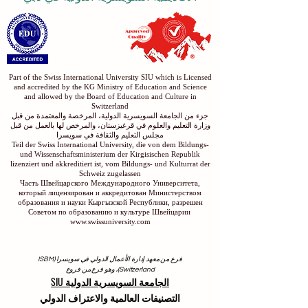
دليل سياسات وإجراءات ISB
الاكاديمية السويسرية الدولية في دبي
Part of the Swiss International University SIU which is Licensed
and accredited by the KG Ministry of Education and Science
and allowed by the Board of Education and Culture in
Switzerland
جزء من الجامعة السويسرية الدولية، المرخصة والمعتمدة من قبل
وزارة التعليم والعلوم في قرغيزستان، والمرخص لها بالعمل من قبل
مجلس التعليم والثقافة في سويسرا
Teil der Swiss International University, die von dem Bildungs-
und Wissenschaftsministerium der Kirgisischen Republik
lizenziert und akkreditiert ist, vom Bildungs- und Kulturrat der
Schweiz zugelassen
Часть Швейцарского Международного Университета,
который лицензирован и аккредитован Министерством
образования и науки Кыргызской Республики, разрешен
Советом по образованию и культуре Швейцарии
www.swissuniversity.com
فرع من معهد إدارة الأعمال الدولي في سويسرا (ISBM
Switzerland)، وهو فرع من فروع