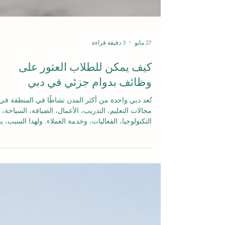
27 مايو
3 دقيقة قراءة
كيف يمكن للطلاب العثور على
وظائف بدوام جزئي في دبي
تُعد دبي واحدة من أكثر المدن نشاطًا في المنطقة في
مجالات التعليم، التدريب، الأعمال، الضيافة، السياحة،
التكنولوجيا، الفعاليات، وخدمة العملاء. ولهذا السبب، ي
كثير من الطلاب في دبي فرصًا مناسبة لاكتساب
#خبرة_عملية حقيقية إلى جانب دراستهم، وبناء مهارا
تساعدهم في مستقبلهم المهني. بالنسبة للطلاب، لا تع
#الوظائف_بدوام_جزئي الحصول على دخل إضافي
فقط، بل تعني أيضًا تعلّم الانضباط، فهم بيئة العمل،
تطوير الثقة بالنفس، وتحسين مهارات التواصل مع
أشخاص من ثقافات مختلفة. وهذه مهارات مهمة