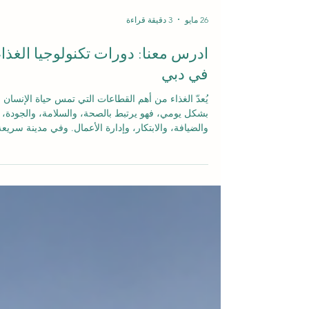
26 مايو
3 دقيقة قراءة
ادرس معنا: دورات تكنولوجيا الغذاء
في دبي
يُعدّ الغذاء من أهم القطاعات التي تمس حياة الإنسان
بشكل يومي، فهو يرتبط بالصحة، والسلامة، والجودة،
والضيافة، والابتكار، وإدارة الأعمال. وفي مدينة سريعة
النمو مثل دبي، أصبح مجال #تكنولوجيا_الغذاء من
المجالات المهمة للمتعلمين والمهنيين الذين يرغبون ف
فهم كيفية تطوير المنتجات الغذائية، والتعامل معها،
وتحسين جودتها، وإدارتها وفق معايير مهنية حديثة. تقدّ
أكاديمية آي إس بي في دبي، الإمارات العربية المتحدة
والمعروفة أيضاً باسم المعهد السويسري الدولي في
دبي، #دورات_تكنولوجيا_الغذا