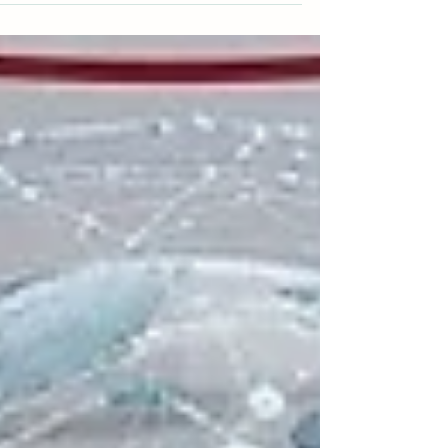
قائمة شاملة بالمقالات البحثية الخاصة بالجامعة
والمفهرسة في شبكة العلوم (Web of Science). تُعد
هذه المنصة واحدة من أكثر قواعد البيانات الموثوقة
للأوراق الأكاديمية عالية الجودة والمراجعة من قبل
النظراء. عندما يُدرج مقال هنا، فهذا يعني أنه يلبي معاي
صارمة للقيمة العلمية والتميز. سواء كنت طالباً، أو ع
هيئة تدريس، أو باحثاً عالم