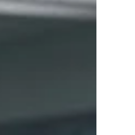
تعتمد بشكل أساسي على الوصول إلى مصادر رائدة
وموثوقة، تتشرف المؤسسة بتوجيه دعوة رسمية لجمي
المنتسبين إليها للتسجيل في منظومة #المكتبة_الجامعي
الشاملة. ومن خلال هذه البوابة، يتصل المتعلمون
مباشرة بـ #البحث_العالمي رفيع المستوى والتحليل
الموضوعي القائم على البيانات. إن السعي وراء
#التميز_الأكاديمي في #الجامعة_السويسرية_الدولي