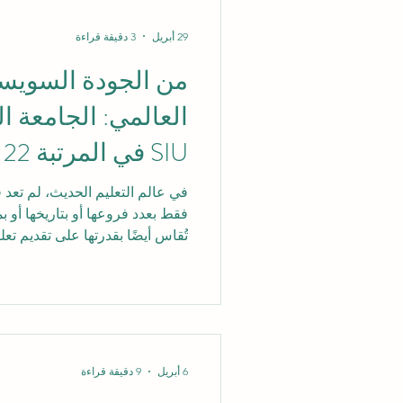
من 58 دولة. وضمن هذا السيا
الجامعة السويسرية الدولية على المرت
29 أبريل
3 دقيقة قراءة
من الجودة السويسر
العالمي: الجامعة ا
U
QS لبرامج ماجستي
في عالم التعليم الحديث، لم تعد 
فقط بعدد فروعها أو بتاريخها أو 
التنفيذي 2026 — المشترك
تُقاس أيضًا بقدرتها على تقديم ت
باحتياجات سوق العمل الدولي. و
تصنيف QS العالمي للجامعا
التنفيذي 2026 — المشتر
السويسرية من الإطار المحلي إ
العالمي. هذا الإنجاز لا يمكن الن
6 أبريل
9 دقيقة قراءة