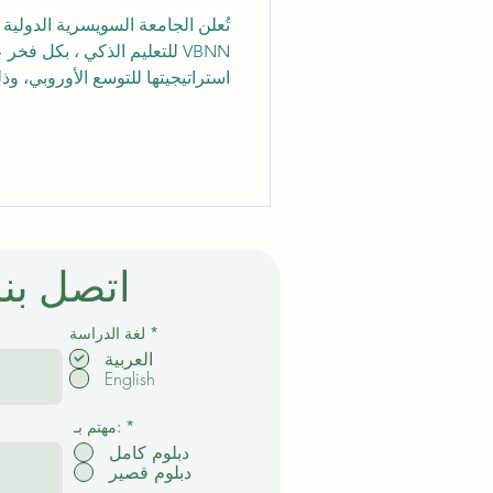
VBNN للتعليم الذكي ، بكل ف
استراتيجيتها للتوسع الأوروبي، 
بموجب تصريح رسمي صادر عن مرك
RIMCK-26-66-nd). كما تعمل ال
اتصل بنا
إ
*
لغة الدراسة
ل
العربية
ز
English
ا
م
ي
*
مهتم بـ:
دبلوم كامل
دبلوم قصير