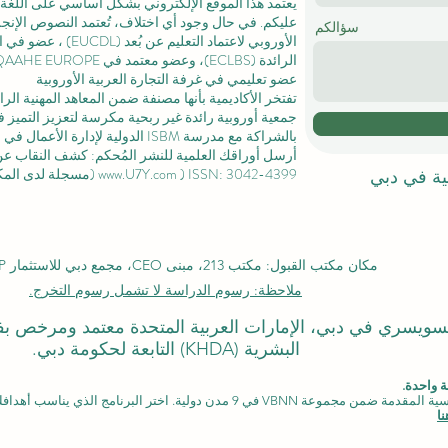
يعتمد هذا الموقع الإلكتروني بشكل أساسي على اللغة ا
عليكم. في حال وجود أي اختلاف، تُعتمد النصوص الإنجلي
سؤالكم
الأوروبي لاعتماد التعليم عن بُعد (EUCDL)
، عضو في
ا
الرائدة
(ECLBS)، وعضو معتمد في USA CHEA IQG / INQAAHE EUROPE.
عضو تعليمي في غرفة التجارة العربية الأوروبية
تفتخر الأكاديمية بأنها مصنفة ضمن المعاهد المهنية ال
جمعية أوروبية رائدة غير ربحية مكرسة لتعزيز التميز في
بالشراكة مع مدرسة ISBM الدولية لإدارة الأعمال في
ل
أرسل أوراقك العلمية للنشر المُحكم: كشف النقاب عن مجل
) ISSN: 3042-4399 (مسجلة لدى المكتبة الوطنية السويسرية)
www.U7Y.com
لية في دبي
مكان مكتب القبول: مكتب 213، مبنى CEO، مجمع دبي للاستثمار DIP، دبي
ملاحظة: رسوم الدراسة لا تشمل رسوم التخرج.
لدولي السويسري في دبي، الإمارات العربية المتحدة معتمد ومرخص 
البشرية (KHDA) التابعة لحكومة دبي.
 واحدة.
دن دولية. اختر البرنامج الذي يناسب أهدافك، لغتك، وطموحك المهني.
ا