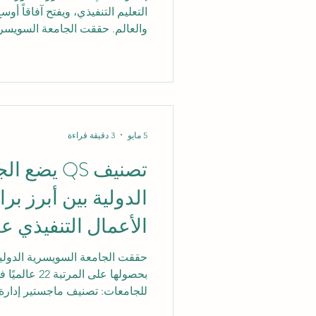
التعليم التنفيذي، ويفتح آفاقاً أو
والعالم. حققت الجامعة السويسرية ال
حصولها على المر
المشترك. ويُعد هذا الإنجاز خطوة
خصوصاً أنه يأتي في مجال يرتبط 
والقيادة، والإدارة، والاقتصاد ال
الخاص بتصنيف عام 2026،
5 مايو
3 دقيقة قراءة
تصنيف QS ي
الدولية بين أبرز بر
الأعمال التنفيذي عال
حققت الجامعة السويسرية الدولية إنج
البرامج المشتركة، وهو إنجاز يعك