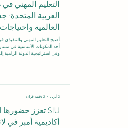
التعليم المهني في د
العربية المتحدة: جس
العالمية واحتياجات
أصبح التعليم المهني والتنفيذي في
أحد المكونات الأساسية في مسار 
وفي استراتيجية الدولة الرامية إلى
مصادر الدخل، وبناء رأس مال بش
المتغيرات العالمية والإقليمية. وم
وظهور أنماط جديدة من العمل، وتز
وتخصصية مرنة، لم يعد التعليم التق
متطلبات الواقع المهني الحديث. و
المهني بوصفه صي
2 أبريل
2 دقيقة قراءة
SIU تعزز حضورها 
أكاديمية أمبر في لات