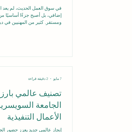
في سوق العمل الحديث، لم يعد ال
إضافي، بل أصبح جزءًا أساسيًا 
ومستقر. كثير من المهنيين في دبي
في التوقف عن العمل من أجل الد
عملي ومرن يساعدهم على التقد
من هنا تظهر أهمية #التعليم_المه
الترقية، وتطوير المهارات، والاست
بثقة أكبر. الترقية في العمل لا 
فالمؤسسات اليوم تبحث عن مو
7 مايو
2 دقيقة قراءة
تصنيف عالمي بارز 
الجامعة السويسرية 
الأعمال التنفيذية
إنجاز عالمي جديد يعزز حضور الج