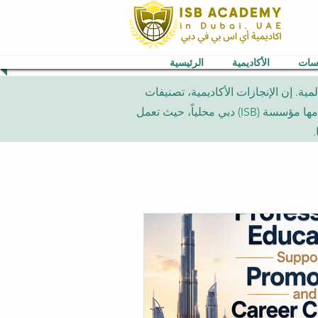
اسات
الأكاديمية
الرئيسية
شورة في هذا القسم هي تقارير معلوماتية مستقلة تتعلق بشبكة (VBNN) العالمية. إن الإنجازات الأكاديمية، تصنيفات
الجامعات، والبرامج الدراسية المشار إليها تخص المؤسسات الدولية المعنية بها فقط، ولا تمثل برامج جامعية تقدمها مؤسسة (ISB) دبي محلياً، حيث تعمل