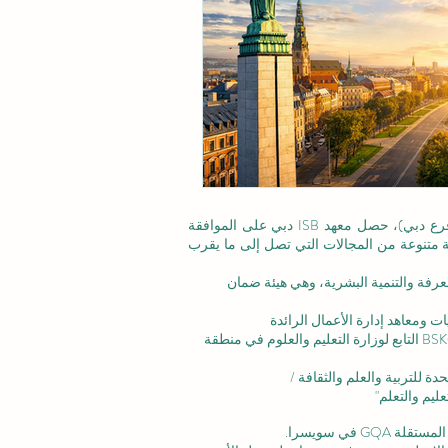
©معهد التدريب الإداري ISB (فرع من ISBM AG) (فرع دبي)، حصل معهد ISB دبي على الموافقة
عة متنوعة من المجالات التي تصل إلى ما يقرب
عرفة والتنمية البشرية،
وهي هيئة ضمان
ت ومعاهد إدارة الأعمال الرائدة
الاعتماد المؤسسي: تم الاعتراف بالأكاديمية من قبل BSKG التابع لوزارة التعليم والعلوم في منطقة
ليم والتعلم"
 في سويسرا.