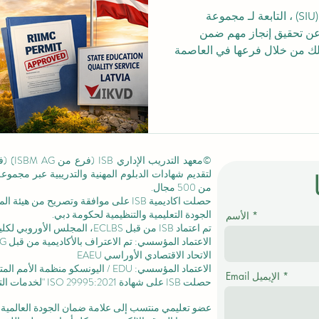
تُعلن الجامعة السويسرية الدولية (SIU) ، التابعة لـ مجموعة
خر عن تحقيق إنجاز مهم ضمن
وذلك من خلال فرعها في العاصمة
اللاتفية ريغا، والذي يعمل تحت اسم Amber Academy Riga .
تعمل أكاديمية Amber Academy Riga – الأكاديمية السويسرية
في ريغا، لاتفيا – من خلال شركة Baltic Sea Amber SIA، وذلك
ز ريغا التعليمي والإعلامي
المنهجي (RIIMC) لتقديم برامج التعليم غير النظامي (Ref. No.
لتقديم شهادات الدبلوم المهنية والتدريبية عبر مجمو
من 500 مجال.
حصلت اكاديمية ISB على موافقة وتصريح من
هيئة الم
الجودة التعليمية والتنظيمية لحكومة دبي.
الأسم
تم اعتماد ISB من قبل ECLBS،
المجلس الأوروبي لكليا
الاتحاد الاقتصادي الأوراسي EAEU
الاعتماد المؤسسي: EDU / اليونسكو منظمة الأمم المتحدة للتربية والعلم والثقافة /
Email الإيميل
حصلت ISB على
شهادة ISO 29995:2021
"لخدمات التع
عضو تعليمي منتسب إلى علامة ضمان الجودة العالمية المستقلة GQA