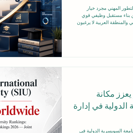
تطور المهني مجرد خيار
من بناء مستقبل وظيفي قوي
 والمنطقة العربية لا يرغبون
راسة، بل يبحثون عن تعليم
م وهم مستمرون في وظائفهم.
ني بوصفه وسيلة فعّالة لدعم
عداد لتغيير المسار الوظيفي
تعتمد فقط على سنوات الخبرة.
ظفين ق
يعزز مكانة
الدولية في إدارة
امعة السويسرية الدولية في