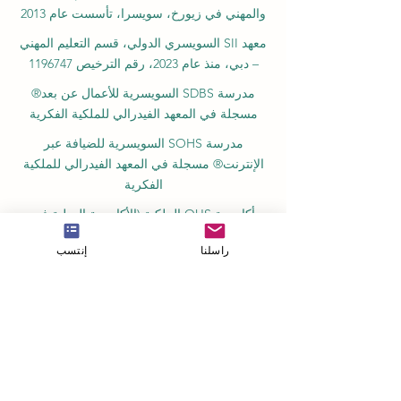
أكاديمية AAHES المستقلة للتعليم العالي
والمهني في زيورخ، سويسرا، تأسست عام 2013
معهد SII السويسري الدولي، قسم التعليم المهني
– دبي، منذ عام 2023، رقم الترخيص 1196747
مدرسة SDBS السويسرية للأعمال عن بعد®
مسجلة في المعهد الفيدرالي للملكية الفكرية
مدرسة SOHS السويسرية للضيافة عبر
الإنترنت® مسجلة في المعهد الفيدرالي للملكية
الفكرية
أكاديمية OUS الملكية (الأكاديمية الدولية في
راسلنا
إنتسب
سويسرا)، التي تأسست عام 2013 في زيورخ
أكاديمية أمبر ريغا، مسجلة في السجل الحكومي
للمؤسسات التعليمية في لاتفيا رقم 3380802601
الشركاء والعضويات وضمان الجودة
بينو سويسرا: كلية المنظمات الدولية المهنية