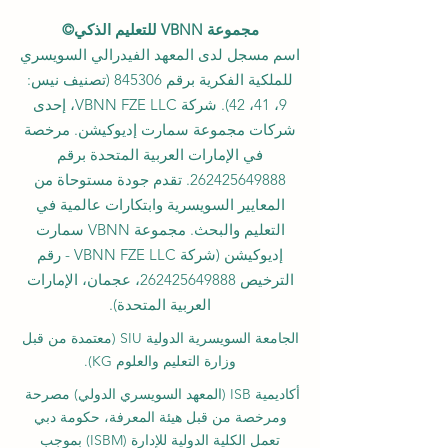
مجموعة VBNN للتعليم الذكي©
اسم مسجل لدى المعهد الفيدرالي السويسري
للملكية الفكرية برقم 845306 (تصنيف نيس:
9، 41، 42). شركة VBNN FZE LLC، إحدى
شركات مجموعة سمارت إديوكيشن. مرخصة
في الإمارات العربية المتحدة برقم
262425649888
. تقدم جودة مستوحاة من
المعايير السويسرية وابتكارات عالمية في
التعليم والبحث. مجموعة VBNN سمارت
إديوكيشن (شركة VBNN FZE LLC - رقم
الترخيص
262425649888
، عجمان، الإمارات
العربية المتحدة).
الجامعة السويسرية الدولية
SIU
(
معتمدة من قبل
وزارة التعليم والعلوم KG).
أكاديمية ISB (المعهد السويسري الدولي) مصرحة