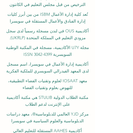
ومرخصة من قبل هيئة المعرفة، حكومة دبي
تعمل الكلية الدولية للإدارة (ISBM) بموجب
الترخيص من قبل مجلس التعليم في الكانتون
تُعد كلية إدارة الأعمال ISBM من بين أبرز كليات
إدارة الفنادق والأعمال المستقلة في سويسرا
أكاديمية OUS في لندن مسجلة رسمياً لدى سجل
مزودي التعليم في المملكة المتحدة (UKRLP).
مجلة U7Y الأكاديمية، مسجلة في المكتبة الوطنية
السويسرية ISSN 3042-4399
أكاديمية إدارة الأعمال في سويسرا، اسم مسجل
لدى المعهد الفيدرالي السويسري للملكية الفكرية
معهد IOSAAT لعلوم وتقنيات الفضاء التطبيقية،
للنهوض بعلوم وتقنيات الفضاء
مكتبة الطلاب الدولية STULIB هي مكتبة أكاديمية
على الإنترنت لدعم الطلاب
مركز YJD العالمي للدبلوماسية®، معهد دراسات
الدبلوماسية والعلوم السياسية في سويسرا