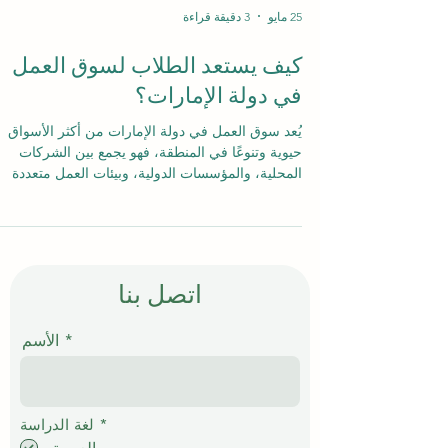
25 مايو
3 دقيقة قراءة
كيف يستعد الطلاب لسوق العمل
في دولة الإمارات؟
يُعد سوق العمل في دولة الإمارات من أكثر الأسواق
حيوية وتنوعًا في المنطقة، فهو يجمع بين الشركات
المحلية، والمؤسسات الدولية، وبيئات العمل متعددة
الثقافات. لذلك، لا يكفي أن يمتلك الطالب شهادة فقط
بل يحتاج أيضًا إلى فهم واضح لمتطلبات #سوق_العمل،
وطريقة إعداد السيرة الذاتية، والاستعداد للمقابلات،
وأسلوب التواصل المهني، والمظهر المناسب الذي
يعكس الجدية والثقة. في أكاديمية آي إس بي في دبي
اتصل بنا
والمعروفة أيضًا باسم المعهد السويسري الدولي في
دبي، وهي مؤسسة تدريب مهني مصرحة ومرخصة م
الأسم
هيئة