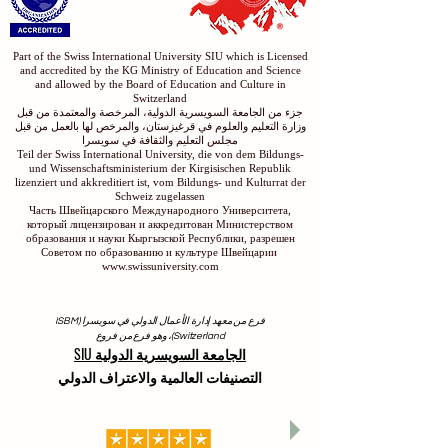
Part of the Swiss International University SIU which is Licensed
and accredited by the KG Ministry of Education and Science
and allowed by the Board of Education and Culture in
Switzerland
جزء من الجامعة السويسرية الدولية، المرخصة والمعتمدة من قبل
وزارة التعليم والعلوم في قرغيزستان، والمرخص لها بالعمل من قبل
مجلس التعليم والثقافة في سويسرا
Teil der Swiss International University, die von dem Bildungs-
und Wissenschaftsministerium der Kirgisischen Republik
lizenziert und akkreditiert ist, vom Bildungs- und Kulturrat der
Schweiz zugelassen
Часть Швейцарского Международного Университета,
который лицензирован и аккредитован Министерством
образования и науки Кыргызской Республики, разрешен
Советом по образованию и культуре Швейцарии
www.swissuniversity.com
فرع من معهد إدارة الأعمال الدولي في سويسرا (ISBM
Switzerland)، وهو فرع من فروع
الجامعة السويسرية الدولية SIU
التصنيفات العالمية والاعتراف الدولي