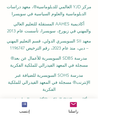
مكتبة الطلاب الدولية STULIB هي مكتبة أكاديمية
على الإنترنت لدعم الطلاب
مركز YJD العالمي للدبلوماسية®، معهد دراسات
الدبلوماسية والعلوم السياسية في سويسرا
أكاديمية AAHES المستقلة للتعليم العالي
والمهني في زيورخ، سويسرا، تأسست عام 2013
معهد SII السويسري الدولي، قسم التعليم المهني
– دبي، منذ عام 2023، رقم الترخيص 1196747
مدرسة SDBS السويسرية للأعمال عن بعد®
مسجلة في المعهد الفيدرالي للملكية الفكرية
مدرسة SOHS السويسرية للضيافة عبر
الإنترنت® مسجلة في المعهد الفيدرالي للملكية
الفكرية
أكاديمية OUS الملكية (الأكاديمية الدولية في
راسلنا
إنتسب
سويسرا)، التي تأسست عام 2013 في زيورخ
أكاديمية أمبر ريغا، مسجلة في السجل الحكومي
للمؤسسات التعليمية في لاتفيا رقم 3380802601