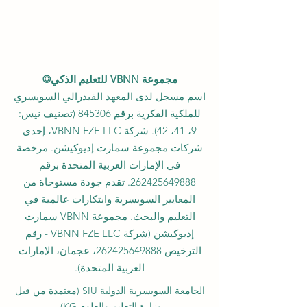
مجموعة VBNN للتعليم الذكي©
اسم مسجل لدى المعهد الفيدرالي السويسري
للملكية الفكرية برقم 845306 (تصنيف نيس:
9، 41، 42). شركة VBNN FZE LLC، إحدى
شركات مجموعة سمارت إديوكيشن. مرخصة
في الإمارات العربية المتحدة برقم
262425649888
. تقدم جودة مستوحاة من
المعايير السويسرية وابتكارات عالمية في
التعليم والبحث. مجموعة VBNN سمارت
إديوكيشن (شركة VBNN FZE LLC - رقم
الترخيص
262425649888
، عجمان، الإمارات
العربية المتحدة).