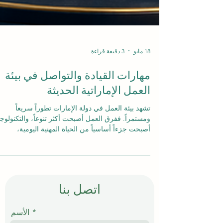
18 مايو
3 دقيقة قراءة
مهارات القيادة والتواصل في بيئة
العمل الإماراتية الحديثة
تشهد بيئة العمل في دولة الإمارات تطوراً سريعاً
ومستمراً. ففرق العمل أصبحت أكثر تنوعاً، والتكنولوجي
أصبحت جزءاً أساسياً من الحياة المهنية اليومية،
والمؤسسات اليوم تبحث عن أشخاص قادرين على
القيادة بوضوح، والتواصل باحترام، والعمل بذكاء مع
زملاء من ثقافات وخلفيات مختلفة. لذلك، لم تعد
#مهارات_القيادة و #مهارات_التواصل مجرد صفات
إضافية، بل أصبحت من المهارات الأساسية التي تساع
اتصل بنا
الموظف والمدير ورائد الأعمال على النجاح في بيئة
مهنية حديثة ومتغيرة. في دبي والإمارات عموماً، تبدأ