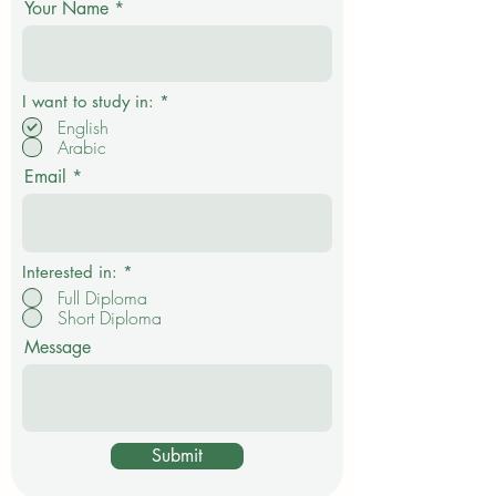
Your Name
О
I want to study in:
*
б
English
я
Arabic
з
а
Email
т
е
л
ь
н
о
Interested in:
*
Full Diploma
Short Diploma
Message
Submit