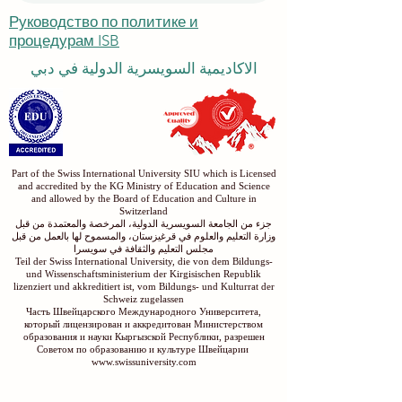
Руководство по политике и
процедурам ISB
الاكاديمية السويسرية الدولية في دبي
Part of the Swiss International University SIU which is Licensed
and accredited by the KG Ministry of Education and Science
and allowed by the Board of Education and Culture in
Switzerland
جزء من الجامعة السويسرية الدولية، المرخصة والمعتمدة من قبل
وزارة التعليم والعلوم في قرغيزستان، والمسموح لها بالعمل من قبل
مجلس التعليم والثقافة في سويسرا
Teil der Swiss International University, die von dem Bildungs-
und Wissenschaftsministerium der Kirgisischen Republik
lizenziert und akkreditiert ist, vom Bildungs- und Kulturrat der
Schweiz zugelassen
Часть Швейцарского Международного Университета,
который лицензирован и аккредитован Министерством
образования и науки Кыргызской Республики, разрешен
Советом по образованию и культуре Швейцарии
www.swissuniversity.com