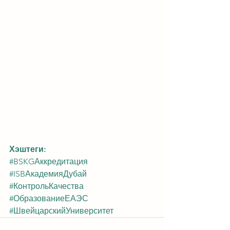
Хэштеги:
#BSKGАккредитация
#ISBАкадемияДубай
#КонтрольКачества
#ОбразованиеЕАЭС
#ШвейцарскийУниверситет