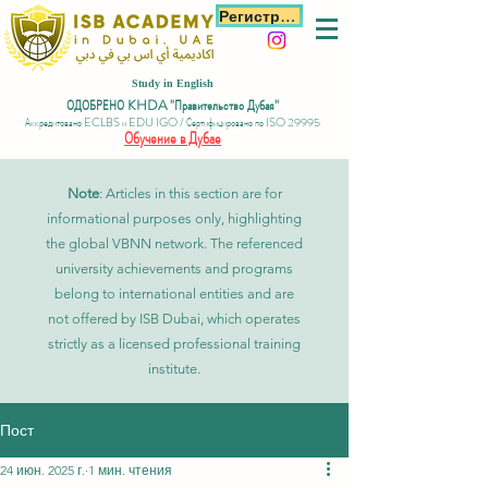
Регистрация
Study in English
ОДОБРЕНО KHDA "Правительство Дубая"
Аккредитовано ECLBS и EDU IGO / Сертифицировано по ISO 29995
Обучение в Дубае
Note
: Articles in this section are for
informational purposes only, highlighting
the global VBNN network. The referenced
university achievements and programs
belong to international entities and are
not offered by ISB Dubai, which operates
strictly as a licensed professional training
institute.
Пост
24 июн. 2025 г.
1 мин. чтения