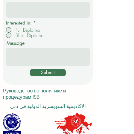
е
л
ь
н
о
Interested in:
*
Full Diploma
Short Diploma
Message
Submit
Руководство по политике и
процедурам ISB
الاكاديمية السويسرية الدولية في دبي