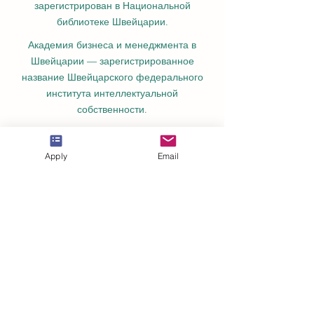
зарегистрирован в Национальной
библиотеке Швейцарии.
Академия бизнеса и менеджмента в
Швейцарии — зарегистрированное
название Швейцарского федерального
института интеллектуальной
собственности.
Институт космических и прикладных
технологий IOSAAT, развитие космических
Apply
Email
наук и технологий.
STULIB – Международная студенческая
библиотека – это академическая онлайн-
библиотека, созданная для поддержки
студентов, исследователей и тех, кто
стремится к непрерывному обучению.
YJD Global Center for Diplomacy®,
Институт исследований дипломатии и
политических наук в Швейцарии с 2013