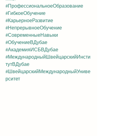
#ПрофессиональноеОбразование
#ГибкоеОбучение
#КарьерноеРазвитие
#НепрерывноеОбучение
#СовременныеНавыки
#ОбучениеВДубае
#АкадемияИСБВДубае
#МеждународныйШвейцарскийИнсти
тутВДубае
#ШвейцарскийМеждународныйУниве
рситет