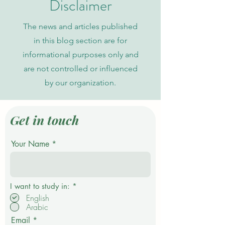
Disclaimer
The news and articles published
in this blog section are for
informational purposes only and
are not controlled or influenced
by our organization.
Get in touch
Your Name
О
I want to study in:
*
б
English
я
Arabic
з
а
Email
т