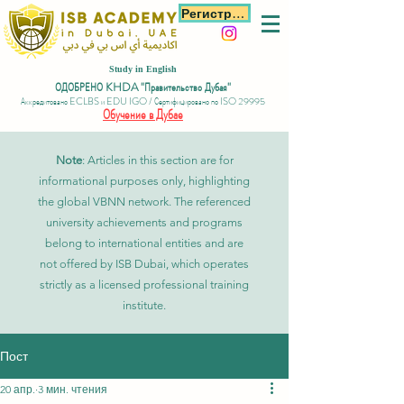
Регистрация
Study in English
ОДОБРЕНО KHDA "Правительство Дубая"
Аккредитовано ECLBS и EDU IGO / Сертифицировано по ISO 29995
Обучение в Дубае
Note
: Articles in this section are for
informational purposes only, highlighting
the global VBNN network. The referenced
university achievements and programs
belong to international entities and are
not offered by ISB Dubai, which operates
strictly as a licensed professional training
institute.
Пост
20 апр.
3 мин. чтения