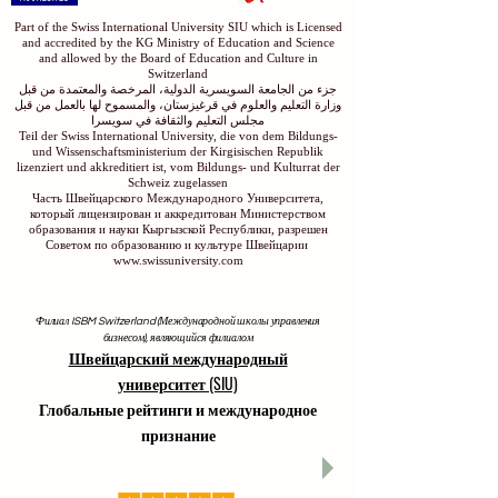
Part of the Swiss International University SIU which is Licensed
and accredited by the KG Ministry of Education and Science
and allowed by the Board of Education and Culture in
Switzerland
جزء من الجامعة السويسرية الدولية، المرخصة والمعتمدة من قبل
وزارة التعليم والعلوم في قرغيزستان، والمسموح لها بالعمل من قبل
مجلس التعليم والثقافة في سويسرا
Teil der Swiss International University, die von dem Bildungs-
und Wissenschaftsministerium der Kirgisischen Republik
lizenziert und akkreditiert ist, vom Bildungs- und Kulturrat der
Schweiz zugelassen
Часть Швейцарского Международного Университета,
который лицензирован и аккредитован Министерством
образования и науки Кыргызской Республики, разрешен
Советом по образованию и культуре Швейцарии
www.swissuniversity.com
Филиал ISBM Switzerland (Международной школы управления
бизнесом), являющийся филиалом
Швейцарский международный
университет (SIU)
Глобальные рейтинги и международное
признание