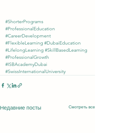
#ShorterPrograms
#ProfessionalEducation
#CareerDevelopment
#FlexibleLearning
#DubaiEducation
#LifelongLearning
#SkillBasedLearning
#ProfessionalGrowth
#ISBAcademyDubai
#SwissInternationalUniversity
Смотреть все
Недавние посты