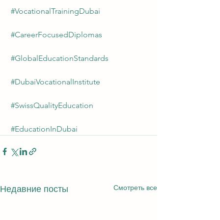
#VocationalTrainingDubai
#CareerFocusedDiplomas
#GlobalEducationStandards
#DubaiVocationalInstitute
#SwissQualityEducation
#EducationInDubai
Смотреть все
Недавние посты