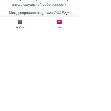
интеллектуальной собственности.
Международная академия OUS Royal
Academy (название относится к числу
международных академий Швейцарии),
Apply
Email
основанная в 2013 году, предлагает
онлайн-образование.
Амберская академия Рига,
зарегистрирована в Государственном
реестре образовательных учреждений
Латвии под номером
3380802601
.
Partners, Memberships & Quality
Assurance
PINO Швейцария: Профессиональный
международный колледж по соблюдению
норм.
GQA — независимый международный
знак качества в Швейцарии.