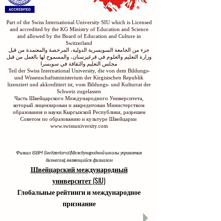
Part of the Swiss International University SIU which is Licensed
and accredited by the KG Ministry of Education and Science
and allowed by the Board of Education and Culture in
Switzerland
جزء من الجامعة السويسرية الدولية، المرخصة والمعتمدة من قبل
وزارة التعليم والعلوم في قرغيزستان، والمسموح لها بالعمل من قبل
مجلس التعليم والثقافة في سويسرا
Teil der Swiss International University, die von dem Bildungs-
und Wissenschaftsministerium der Kirgisischen Republik
lizenziert und akkreditiert ist, vom Bildungs- und Kulturrat der
Schweiz zugelassen
Часть Швейцарского Международного Университета,
который лицензирован и аккредитован Министерством
образования и науки Кыргызской Республики, разрешен
Советом по образованию и культуре Швейцарии
www.swissuniversity.com
Филиал ISBM Switzerland (Международной школы управления
бизнесом), являющийся филиалом
Швейцарский международный
университет (SIU)
Глобальные рейтинги и международное
признание