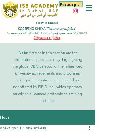
Регистрация
Study in English
ОДОБРЕНО KHDA "Правительство Дубая"
Аккредитовано ECLBS и EDU IGO / Сертифицировано по ISO 29995
Обучение в Дубае
Note
: Articles in this section are for
informational purposes only, highlighting
the global VBNN network. The referenced
university achievements and programs
belong to international entities and are
not offered by ISB Dubai, which operates
strictly as a licensed professional training
institute.
Пост
9 сент. 2025 г.
1 мин. чтения