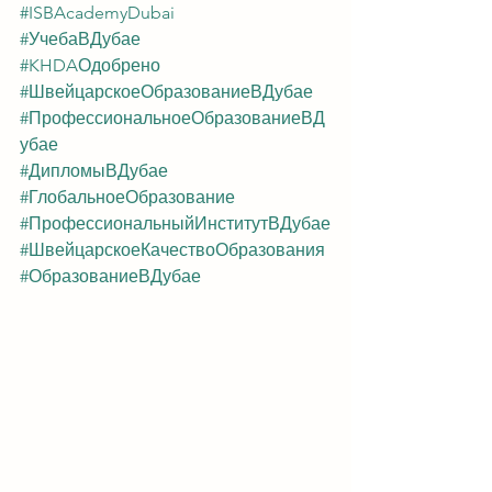
#ISBAcademyDubai
#УчебаВДубае
#KHDAОдобрено
#ШвейцарскоеОбразованиеВДубае
#ПрофессиональноеОбразованиеВД
убае
#ДипломыВДубае
#ГлобальноеОбразование
#ПрофессиональныйИнститутВДубае
#ШвейцарскоеКачествоОбразования
#ОбразованиеВДубае