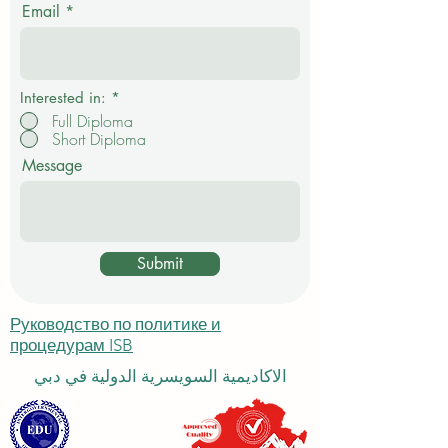
а
Email
т
е
л
ь
н
о
Interested in:
*
Full Diploma
Short Diploma
Message
Submit
Руководство по политике и
процедурам ISB
الاكاديمية السويسرية الدولية في دبي