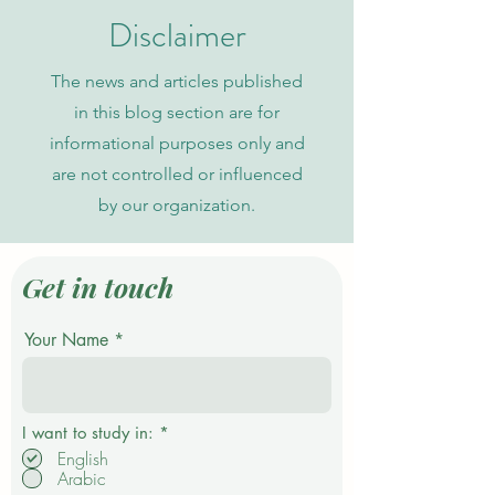
знаний
Disclaimer
The news and articles published
in this blog section are for
informational purposes only and
are not controlled or influenced
by our organization.
Get in touch
Your Name
О
I want to study in:
*
б
English
я
Arabic
з