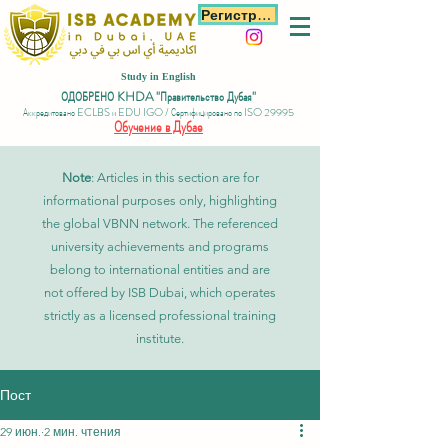
Регистрация
Study in English
ОДОБРЕНО KHDA "Правительство Дубая"
Аккредитовано ECLBS и EDU IGO / Сертифицировано по ISO 29995
Обучение в Дубае
Note
: Articles in this section are for
informational purposes only, highlighting
the global VBNN network. The referenced
university achievements and programs
belong to international entities and are
not offered by ISB Dubai, which operates
strictly as a licensed professional training
institute.
Пост
29 июн.
2 мин. чтения