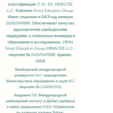
классификация: 9, 41, 42). VBNN FZE
LLC. Компания Smart Education Group.
Имеет лицензию в ОАЭ под номером
262425649888
. Обеспечивает качество,
вдохновленное швейцарскими
традициями, и глобальные инновации в
образовании и исследованиях. VBNN
Smart Education Group (VBNN FZE LLC –
лицензия №
262425649888
, Аджман,
ОАЭ)
Швейцарский международный
университет SIU (
аккредитован
Министерством образования и науки KG,
лицензия № LS240001853).
Академия ISB (Международный
швейцарский институт в Дубае) одобрена
и имеет разрешение KHDA (Управление
по развитию туризма Дубая).