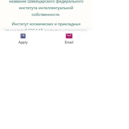
название Швейцарского федерального
института интеллектуальной
собственности.
Институт космических и прикладных
технологий IOSAAT, развитие космических
наук и технологий.
Apply
Email
STULIB – Международная студенческая
библиотека – это академическая онлайн-
библиотека, созданная для поддержки
студентов, исследователей и тех, кто
стремится к непрерывному обучению.
YJD Global Center for Diplomacy®,
Институт исследований дипломатии и
политических наук в Швейцарии с 2013
года.
Автономная академия высшего и
профессионального образования AAHES
в Цюрихе, Швейцария, основана в 2013