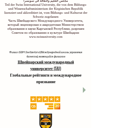
مجلس التعليم والثقافة في سويسرا
Teil der Swiss International University, die von dem Bildungs-
und Wissenschaftsministerium der Kirgisischen Republik
lizenziert und akkreditiert ist, vom Bildungs- und Kulturrat der
Schweiz zugelassen
Часть Швейцарского Международного Университета,
который лицензирован и аккредитован Министерством
образования и науки Кыргызской Республики, разрешен
Советом по образованию и культуре Швейцарии
www.swissuniversity.com
Филиал ISBM Switzerland (Международной школы управления
бизнесом), являющийся филиалом
Швейцарский международный
университет (SIU)
Глобальные рейтинги и международное
признание