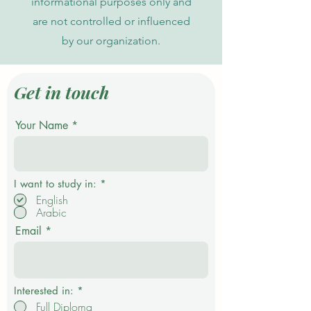
informational purposes only and
are not controlled or influenced
by our organization.
Get in touch
Your Name
О
I want to study in:
*
б
English
я
Arabic
з
а
Email
т
е
л
ь
н
о
Interested in:
*
Full Diploma