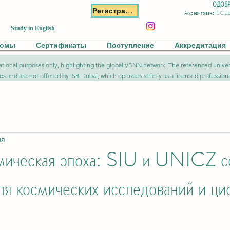
ОДОБР
Регистрация
Аккредитовано ECL
Study in English
ломы
Сертификаты
Поступление
Аккредитация
formational purposes only, highlighting the global VBNN network. The referenced uni
ies and are not offered by ISB Dubai, which operates strictly as a licensed professional
ия
емическая эпоха: SIU и UNICZ с
ля космических исследований и ци