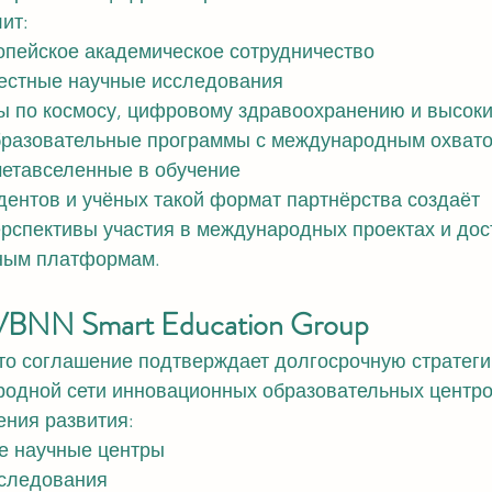
ит:
опейское академическое сотрудничество
местные научные исследования
сы по космосу, цифровому здравоохранению и высок
бразовательные программы с международным охват
метавселенные в обучение
дентов и учёных такой формат партнёрства создаёт 
рспективы участия в международных проектах и дост
ным платформам.
я VBNN Smart Education Group
то соглашение подтверждает долгосрочную стратеги
одной сети инновационных образовательных центро
ния развития:
 научные центры
следования