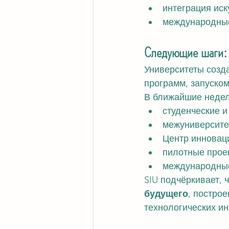
интеграция иск
международные
Следующие шаги: 
Университеты созда
программ, запуско
В ближайшие недел
студенческие 
межуниверсите
Центр инновац
пилотные прое
международные
SIU подчёркивает, 
будущего
, постро
технологических ин