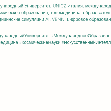
народный Университет, UNICZ Италия, международ
смическое образование, телемедицина, образовател
дицинские симуляции AI, VBNN, цифровое образова
ународныйУниверситет
#МеждународноеОбразован
медицина
#КосмическиеНауки
#ИскусственныйИнтелл