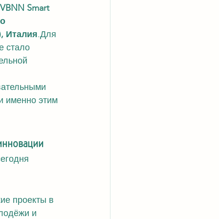
VBNN Smart 
о 
Z), Италия
.Для 
е стало 
ельной 
вательными 
и именно этим 
инновации
егодня 
ие проекты в 
лодёжи и 