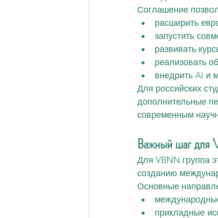
Соглашение позвол
расширить евр
запустить сов
развивать кур
реализовать о
внедрить AI и 
Для российских сту
дополнительные пе
современным науч
Важный шаг дл
Для VBNN группа э
созданию междунар
Основные направле
международные
прикладные ис