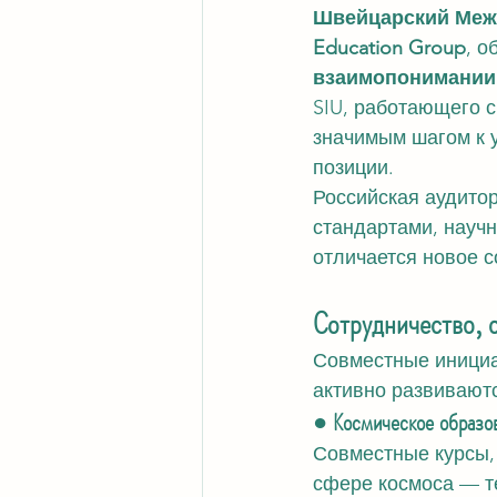
Швейцарский Межд
Education Group
, о
взаимопонимании
SIU, работающего с
значимым шагом к 
позиции.
Российская аудито
стандартами, науч
отличается новое с
Сотрудничество, 
Совместные инициа
активно развиваютс
● Космическое образов
Совместные курсы,
сфере космоса — т