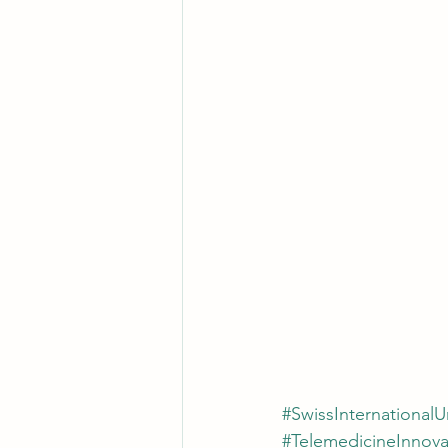
#SwissInternationalUn
#TelemedicineInnova