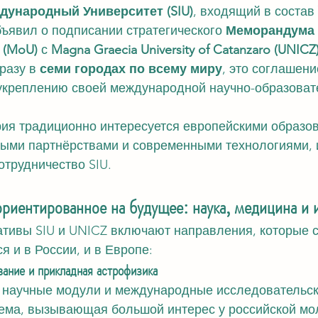
ународный Университет (SIU)
, входящий в состав 
бъявил о подписании стратегического 
Меморандума 
 (MoU)
 с 
Magna Graecia University of Catanzaro (UNIC
разу в 
семи городах по всему миру
, это соглашени
укреплению своей международной научно-образоват
рия традиционно интересуется европейскими образо
ными партнёрствами и современными технологиями, 
отрудничество SIU.
ориентированное на будущее: наука, медицина и 
тивы SIU и UNICZ включают направления, которые с
я и в России, и в Европе:
ание и прикладная астрофизика
 научные модули и международные исследовательск
ема, вызывающая большой интерес у российской мо