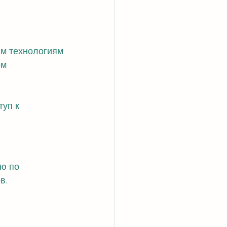
им технологиям
ом
уп к 
ю по 
в.