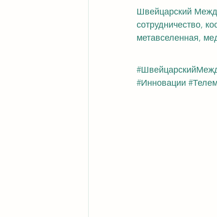
Швейцарский Между
сотрудничество, ко
метавселенная, ме
#ШвейцарскийМежд
#Инновации
#Теле