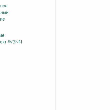
ное 
ьный 
ние
ие
ект
#VBNN