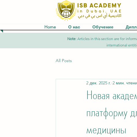
Home
О нас
Обучение
Дип
Note
: Articles in this section are for in
international entit
All Posts
2 дек. 2025 г.
2 мин. чтен
Новая акад
платформу д
медицины