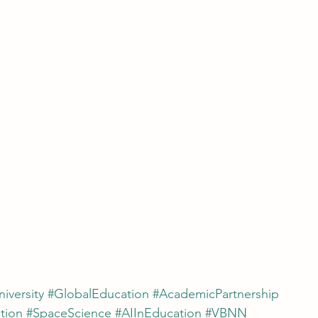
iversity
#GlobalEducation
#AcademicPartnership
tion
#SpaceScience
#AIInEducation
#VBNN