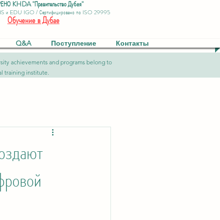
ЕНО KHDA "Правительство Дубая"
BS и EDU IGO / Сертифицировано по ISO 29995
Обучение в Дубае
Q&A
Поступление
Контакты
versity achievements and programs belong to
 training institute.
оздают
фровой