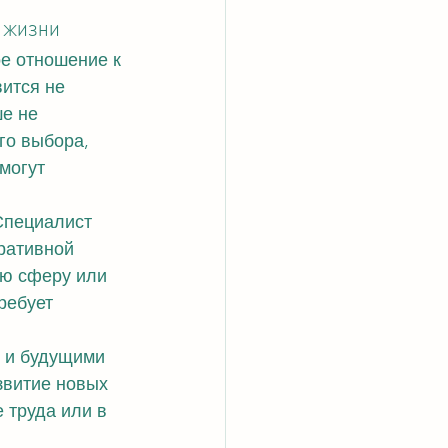
 жизни
е отношение к 
ится не 
е не 
го выбора, 
могут 
Специалист 
ративной 
ую сферу или 
ребует 
 и будущими 
витие новых 
 труда или в 