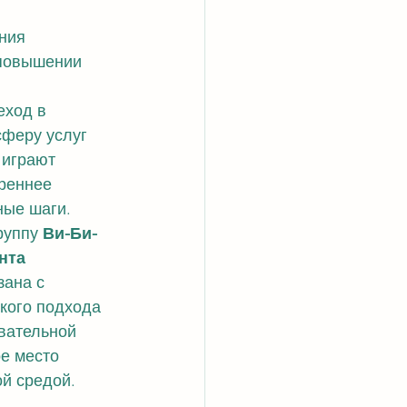
ния 
 повышении 
еход в 
сферу услуг 
 играют 
реннее 
ные шаги.
руппу 
Ви-Би-
нта 
зана с 
кого подхода 
вательной 
ое место 
й средой.