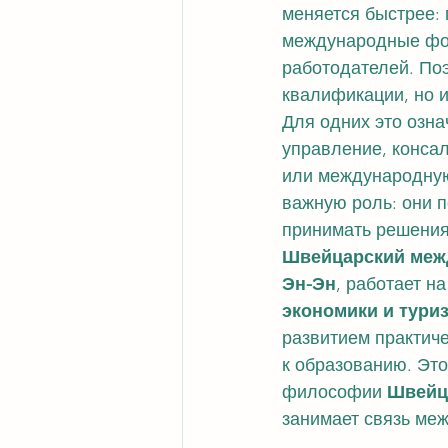
меняется быстрее:
международные фор
работодателей. По
квалификации, но 
Для одних это озна
управление, консал
или международную 
важную роль: они 
принимать решения
Швейцарский межд
Эн-Эн
, работает н
экономики и тури
развитием практиче
к образованию. Это
философии 
Швейц
занимает связь ме