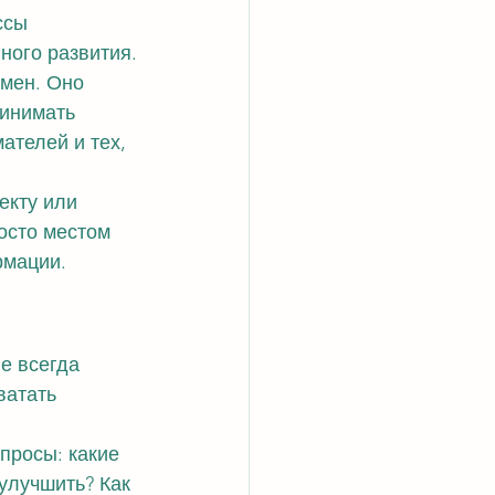
ссы 
ного развития.
мен. Оно 
инимать 
телей и тех, 
екту или 
осто местом 
рмации.
е всегда 
ватать 
просы: какие 
улучшить? Как 