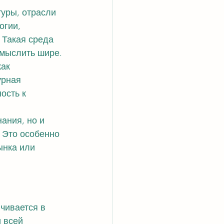
уры, отрасли 
огии, 
 Такая среда 
 мыслить шире.
ак 
урная 
ость к 
ания, но и 
 Это особенно 
ынка или 
чивается в 
 всей 