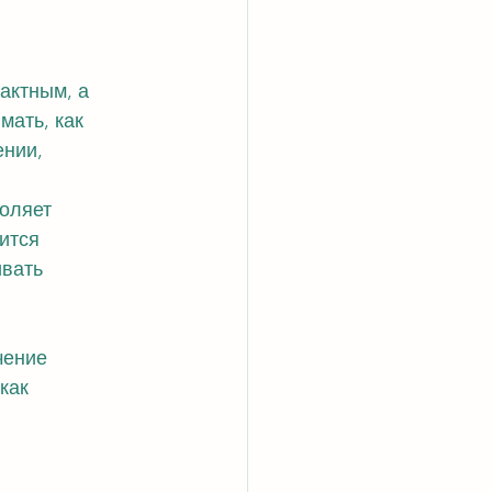
актным, а 
ать, как 
нии, 
оляет 
ится 
вать 
чение 
как 