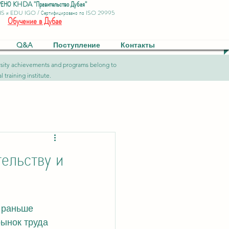
ЕНО KHDA "Правительство Дубая"
BS и EDU IGO / Сертифицировано по ISO 29995
Обучение в Дубае
Q&A
Поступление
Контакты
versity achievements and programs belong to
 training institute.
ельству и
 раньше 
ынок труда 