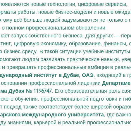
 появляются новые технологии, цифровые сервисы, 
маты работы, новые бизнес-модели и новые ожида
этому всё больше людей задумываются не только о
и о полном профессиональном обновлении.
чает запуск собственного бизнеса. Для других — пер
тинг, цифровую экономику, образование, финансы, 
бизнес-среду. В такой ситуации учебные институты
помогают людям развивать практические навыки, уве
 и превращать профессиональные амбиции в реаль
ународный институт в Дубае, ОАЭ
, входящий в г
а основании профессиональной лицензии 
Департаме
зма Дубая № 1196747
. Его образовательная роль свя
ского обучения, профессиональной подготовки и гиб
т подход также соответствует более широкой образо
арского международного университета
, где важн
жду знаниями, карьерой и реальной профессионально