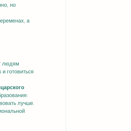
но, но 
переменах, а 
т людям 
 и готовиться 
царского 
бразования: 
вовать лучше. 
иональной 