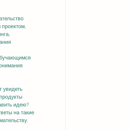
ательство 
 проектом, 
нга, 
ания 
обучающимся 
понимания 
 увидеть 
 продукты 
авить идею? 
веты на такие 
мательству.