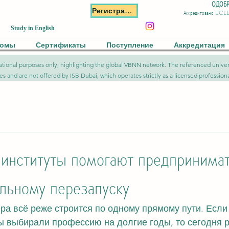
ОДОБР
Регистрация
Аккредитовано ECL
Study in English
ломы
Сертификаты
Поступление
Аккредитация
formational purposes only, highlighting the global VBNN network. The referenced uni
ies and are not offered by ISB Dubai, which operates strictly as a licensed professional
 институты помогают предпринимат
льному перезапуску
ра всё реже строится по одному прямому пути. Если
ы выбирали профессию на долгие годы, то сегодня р