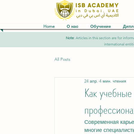
Home
О нас
Обучение
Дип
Note
: Articles in this section are for in
international entit
All Posts
24 апр.
4 мин. чтения
Как учебные
профессиона
Современная карье
многие специалист