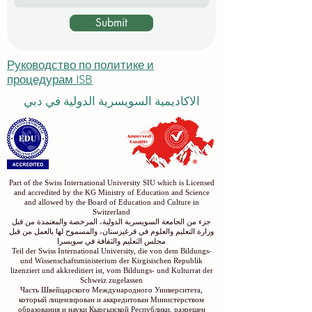
Submit
Руководство по политике и
процедурам ISB
الاكاديمية السويسرية الدولية في دبي
Part of the Swiss International University SIU which is Licensed
and accredited by the KG Ministry of Education and Science
and allowed by the Board of Education and Culture in
Switzerland
جزء من الجامعة السويسرية الدولية، المرخصة والمعتمدة من قبل
وزارة التعليم والعلوم في قرغيزستان، والمسموح لها بالعمل من قبل
مجلس التعليم والثقافة في سويسرا
Teil der Swiss International University, die von dem Bildungs-
und Wissenschaftsministerium der Kirgisischen Republik
lizenziert und akkreditiert ist, vom Bildungs- und Kulturrat der
Schweiz zugelassen
Часть Швейцарского Международного Университета,
который лицензирован и аккредитован Министерством
образования и науки Кыргызской Республики, разрешен