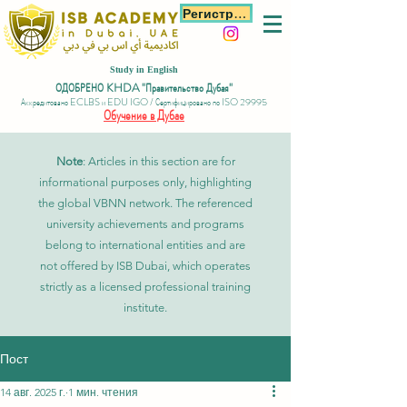
Регистрация
Study in English
ОДОБРЕНО KHDA "Правительство Дубая"
Аккредитовано ECLBS и EDU IGO / Сертифицировано по ISO 29995
Обучение в Дубае
Note
: Articles in this section are for
informational purposes only, highlighting
the global VBNN network. The referenced
university achievements and programs
belong to international entities and are
not offered by ISB Dubai, which operates
strictly as a licensed professional training
institute.
Пост
14 авг. 2025 г.
1 мин. чтения