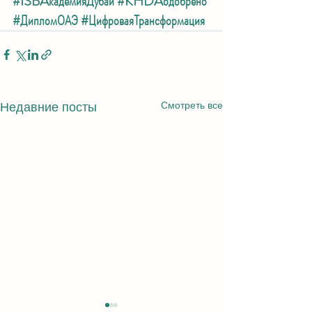
#ISBAкадемияДубай
#KHDAодобрено
#ДипломОАЭ
#ЦифроваяТрансформация
Смотреть все
Недавние посты