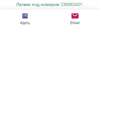
Латвии под номером
3380802601
.
Partners, Memberships & Quality
Assurance
Apply
Email
PINO Швейцария: Профессиональный
международный колледж по соблюдению
норм.
GQA — независимый международный
знак качества в Швейцарии.
Евро-арабская торговая палата® в
Швейцарии и ОАЭ (EACC)
Объединенная кенийско-арабская
торгово-промышленная палата (JKACCI)
Европейский совет ведущих бизнес-школ
(ECLBS)
Европейский совет по аккредитации
дистанционного обучения (EUCDL)