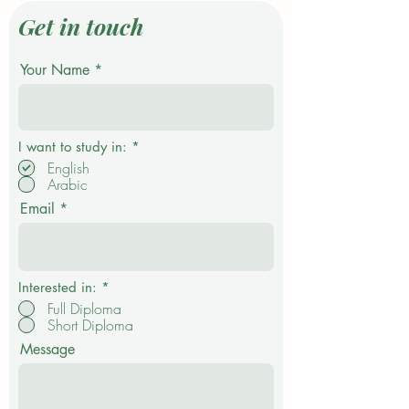
Get in touch
Your Name
О
I want to study in:
*
б
English
я
Arabic
з
а
Email
т
е
л
ь
н
о
Interested in:
*
Full Diploma
Short Diploma
Message