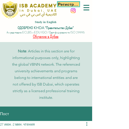
Регистрация
Study in English
ОДОБРЕНО KHDA "Правительство Дубая"
Аккредитовано ECLBS и EDU IGO / Сертифицировано по ISO 29995
Обучение в Дубае
Note
: Articles in this section are for
informational purposes only, highlighting
the global VBNN network. The referenced
university achievements and programs
belong to international entities and are
not offered by ISB Dubai, which operates
strictly as a licensed professional training
institute.
Пост
27 июн.
2 мин. чтения