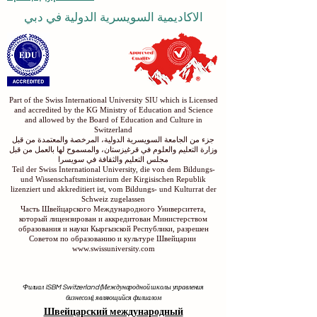
الاكاديمية السويسرية الدولية في دبي
Part of the Swiss International University SIU which is Licensed
and accredited by the KG Ministry of Education and Science
and allowed by the Board of Education and Culture in
Switzerland
جزء من الجامعة السويسرية الدولية، المرخصة والمعتمدة من قبل
وزارة التعليم والعلوم في قرغيزستان، والمسموح لها بالعمل من قبل
مجلس التعليم والثقافة في سويسرا
Teil der Swiss International University, die von dem Bildungs-
und Wissenschaftsministerium der Kirgisischen Republik
lizenziert und akkreditiert ist, vom Bildungs- und Kulturrat der
Schweiz zugelassen
Часть Швейцарского Международного Университета,
который лицензирован и аккредитован Министерством
образования и науки Кыргызской Республики, разрешен
Советом по образованию и культуре Швейцарии
www.swissuniversity.com
Филиал ISBM Switzerland (Международной школы управления
бизнесом), являющийся филиалом
Швейцарский международный