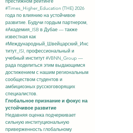
престижном рейтинге 
#Times_Higher_Education
 (THE) 2026 
года по влиянию на устойчивое 
развитие. Будучи гордым партнером, 
#Академия_ISB
 в Дубае — также 
известная как 
#Международный_Швейцарский_Инс
титут_ISI
, профессиональный и 
учебный институт 
#VBNN_Group
 — 
рада поделиться этим выдающимся 
достижением с нашим региональным 
сообществом студентов и 
амбициозных русскоговорящих 
специалистов.
Глобальное признание и фокус на 
устойчивое развитие
Недавняя оценка подчеркивает 
сильную институциональную 
приверженность глобальному 