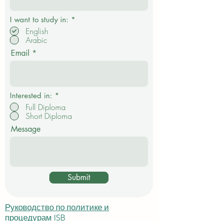
О
I want to study in:
*
б
English
я
Arabic
з
а
Email
т
е
л
ь
н
о
Interested in:
*
Full Diploma
Short Diploma
Message
Submit
Руководство по политике и
процедурам ISB