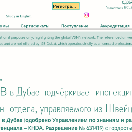
ОДОБР
Регистрация
Аккредитовано ECL
Study in English
ломы
Сертификаты
Поступление
Аккредитация
formational purposes only, highlighting the global VBNN network. The referenced uni
ies and are not offered by ISB Dubai, which operates strictly as a licensed professional
ия
B в Дубае подчёркивает инспек
йн-отдела, управляемого из Швей
 в Дубае
 (
одобрено Управлением по знаниям и ра
тенциала – KHDA, Разрешение № 631419
) с гордост