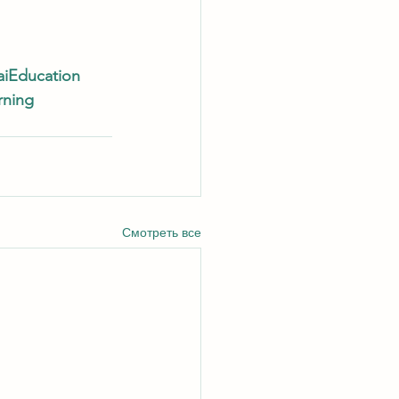
iEducation
rning
Смотреть все