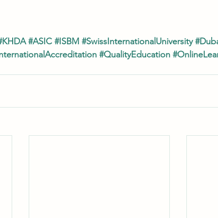
#KHDA
#ASIC
#ISBM
#SwissInternationalUniversity
#Duba
nternationalAccreditation
#QualityEducation
#OnlineLea