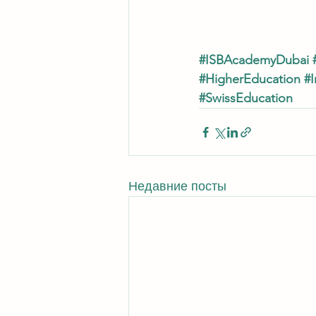
#ISBAcademyDubai
#HigherEducation
#I
#SwissEducation
Недавние посты