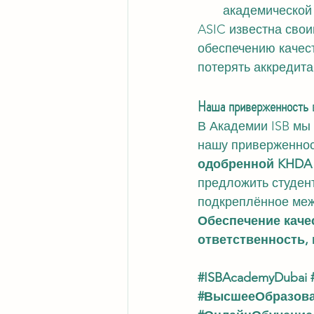
академической
ASIC известна свои
обеспечению качест
потерять аккредит
Наша приверженность 
В Академии ISB мы 
нашу приверженнос
одобренной KHDA
предложить студен
подкреплённое меж
Обеспечение качес
ответственность,
#ISBAcademyDubai
#ВысшееОбразов