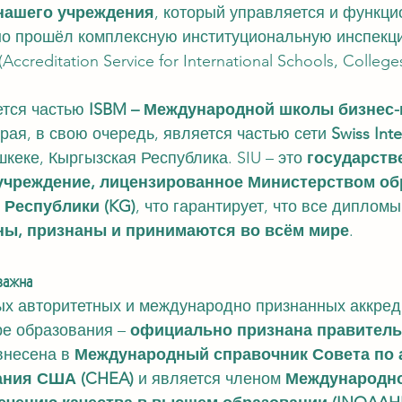
нашего учреждения
, который управляется и функци
о прошёл комплексную институциональную инспекци
 (Accreditation Service for International Schools, College
тся частью 
ISBM – Международной школы бизнес-
орая, в свою очередь, является частью сети 
Swiss Inte
шкеке, Кыргызская Республика. SIU – это 
государств
учреждение, лицензированное Министерством об
 Республики (KG)
, что гарантирует, что все диплом
ны, признаны и принимаются во всём мире
.
важна
мых авторитетных и международно признанных аккре
е образования – 
официально признана правитель
 внесена в 
Международный справочник Совета по 
ания США (CHEA)
 и является членом 
Международно