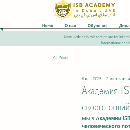
Home
О нас
Обучение
Дип
Note
: Articles in this section are for in
international entit
All Posts
8 авг. 2025 г.
2 мин. чтен
Академия IS
своего онла
Мы в 
Академии ISB
человеческого по