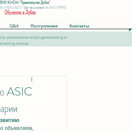
ЕНО KHDA "Правительство Дубая"
BS и EDU IGO / Сертифицировано по ISO 29995
Обучение в Дубае
Q&A
Поступление
Контакты
versity achievements and programs belong to
 training institute.
цию ASIC
царии
звитию 
ью объявляем, 