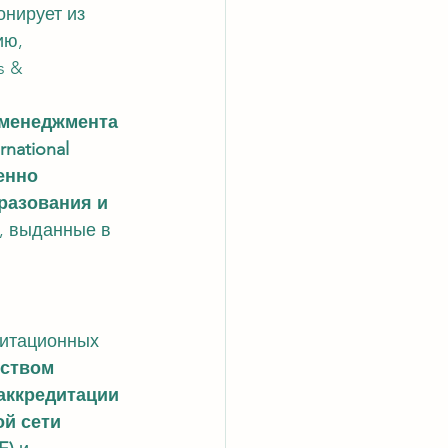
онирует из 
ю, 
s & 
менеджмента 
rnational 
енно 
разования и 
ы, выданные в 
дитационных 
ством 
аккредитации 
й сети 