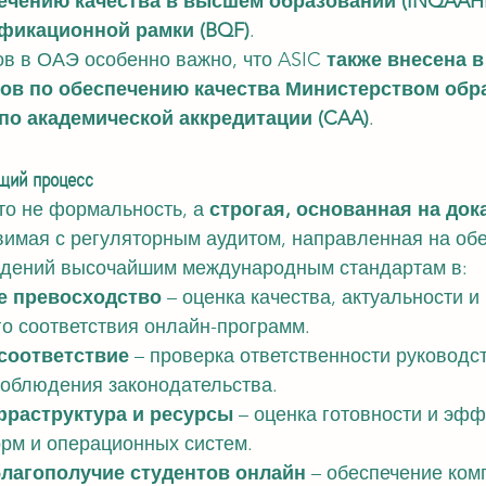
печению качества в высшем образовании (INQAAH
фикационной рамки (BQF)
.
в в ОАЭ особенно важно, что ASIC 
также внесена в
ов по обеспечению качества Министерством обр
по академической аккредитации (CAA)
.
щий процесс
то не формальность, а 
строгая, основанная на док
авимая с регуляторным аудитом, направленная на об
ждений высочайшим международным стандартам в:
е превосходство
 – оценка качества, актуальности и 
о соответствия онлайн-программ.
соответствие
 – проверка ответственности руководст
соблюдения законодательства.
раструктура и ресурсы
 – оценка готовности и эфф
рм и операционных систем.
благополучие студентов онлайн
 – обеспечение ком