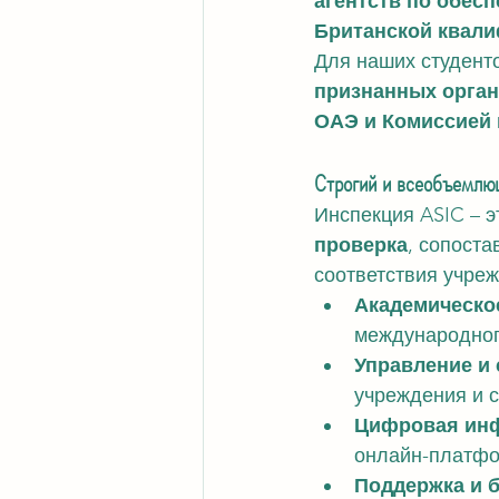
агентств по обес
Британской квали
Для наших студенто
признанных орган
ОАЭ и Комиссией 
Строгий и всеобъемлю
Инспекция ASIC – э
проверка
, сопост
соответствия учре
Академическо
международног
Управление и 
учреждения и 
Цифровая инф
онлайн-платфо
Поддержка и 