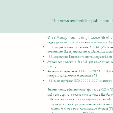
The news and articles published in
©ISB Management Training Institute (Br of IS
выдачу дипломов о профессиональном и техническом обу
ISB одобрен и имеет разрешение
KHDA («Управление
правительства Дубая, отвечающего за обеспечение качест
ISB аккредитован
Европейским советом ведущих бизнес-
Аккредитация учреждения: BSKG признан Министерством
(ЕАЭС).
Аккредитация учреждения: EDU / UNESCO Организац
культуры / Министерство образования в ПВ
ISB имеет
сертификат ISO 29995:2021 в категории
Является членом образовательной организации GQA 
глобального органа по обеспечению качества в Швейцари
На этом сайте используется преимущественно английск
случае расхождений приоритет имеет английский текст
советом по аккредитации дистанционного обучения