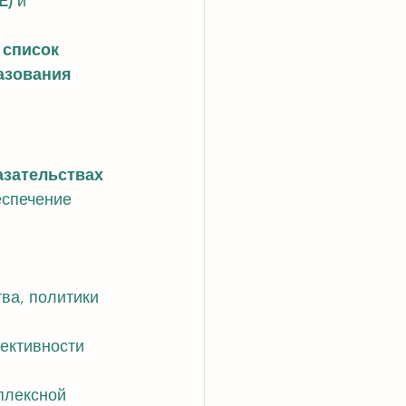
E)
 и 
 список 
азования 
азательствах 
еспечение 
ва, политики 
ективности 
плексной 