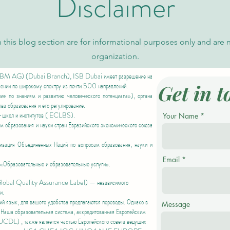
Disclaimer
 this blog section are for informational purposes only and are 
organization.
BM AG) (Dubai Branch), ISB Dubai имеет разрешение на
Get in t
чении по широкому спектру из почти 500 направлений.
 по знаниям и развитию человеческого потенциала»),
органа
ва образования и его регулирование.
школ и институтов (
ECLBS).
Your Name
 образования и науки стран Евразийского экономического союза
ия Объединенных Наций по вопросам образования, науки и
Email
«Образовательные и образовательные услуги».
(Global Quality Assurance Label) — независимого
и.
ий язык, для вашего удобства предлагаются переводы. Однако в
Message
. Наша образовательная система, аккредитованная
Европейским
 (EUCDL)
, также является частью
Европейского совета ведущих