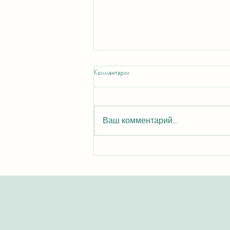
Комментарии
Ваш комментарий...
Лучшие программы MBA: Как
Швейцарский Международный
Университет формирует мировых
лидеров бизнеса