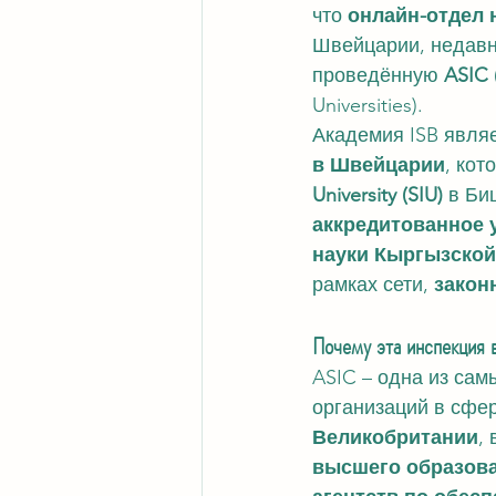
что 
онлайн-отдел 
Швейцарии, недавн
проведённую 
ASIC
Universities).
Академия ISB являе
в Швейцарии
, кот
University (SIU)
 в Би
аккредитованное 
науки Кыргызской
рамках сети, 
закон
Почему эта инспекция 
ASIC – одна из са
организаций в сфер
Великобритании
,
высшего образов