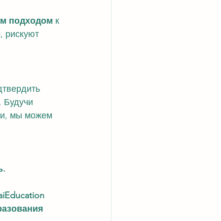
ым подходом
 к 
, рискуют 
дтвердить 
 Будучи 
ти, мы можем 
ь.
iEducation
разования