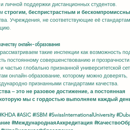
 и личной поддержки дистанционных студентов.
м 
строгим, беспристрастным и бескомпромиссн
ва. Учреждения, не соответствующие её стандартам
ацию.
качеству онлайн-образования
рассматриваем такие инспекции как возможность по
ть постоянному совершенствованию и прозрачности.
 и частью глобально признанной университетской се
там онлайн-образование, которому можно доверять, 
дународно признанными стандартами качества.
тва – это не разовое достижение, а постоянная 
 которую мы с гордостью выполняем каждый ден
#KHDA
#ASIC
#ISBM
#SwissInternationalUniversity
#Duba
ание
#МеждународнаяАккредитация
#КачествоОб