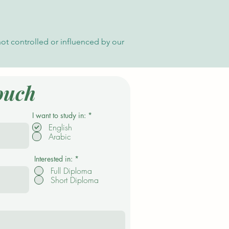
not controlled or influenced by our
ouch
О
I want to study in:
*
б
English
я
Arabic
з
а
т
е
Interested in:
*
л
Full Diploma
ь
Short Diploma
н
о