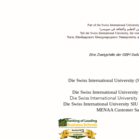
Part of the Swiss International Universi
 التعليم والثقافة في سويسرا
Teil der Swiss International University, die v
Часть Швейцарского Международного Университета, к
Eine Zweigstelle der ISBM Switz
Die Swiss International University (S
Die Swiss International University
Die Swiss International University
Die Swiss International University SI
MENAA Customer Satis