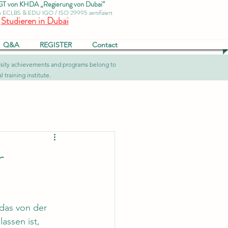
von KHDA „Regierung von Dubai“
ch ECLBS & EDU IGO / ISO 29995 zertifiziert
Studieren in Dubai
Q&A
REGISTER
Contact
versity achievements and programs belong to
 training institute.
r
 das von der 
assen ist, 