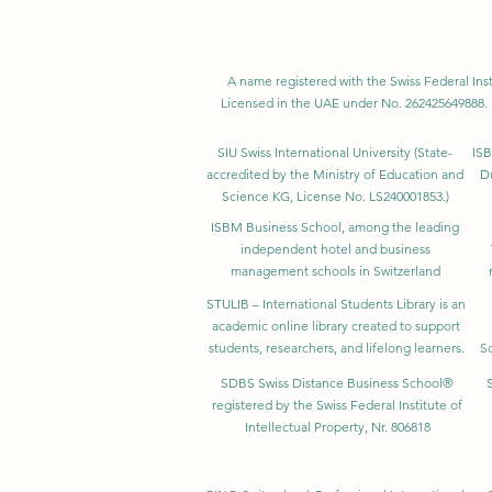
A name registered with the Swiss Federal Inst
Licensed in the UAE under No. 262425649888. 
SIU Swiss International University (
State-
ISB
accredited by the Ministry of Education and
D
Science KG, License No. LS240001853.)
ISBM Business School, among the leading
independent hotel and business
management schools in Switzerland
STULIB – International Students Library is an
academic online library created to support
students, researchers, and lifelong learners.
Sc
SDBS Swiss Distance Business School®
registered by the Swiss Federal Institute of
Intellectual Property, Nr. 806818