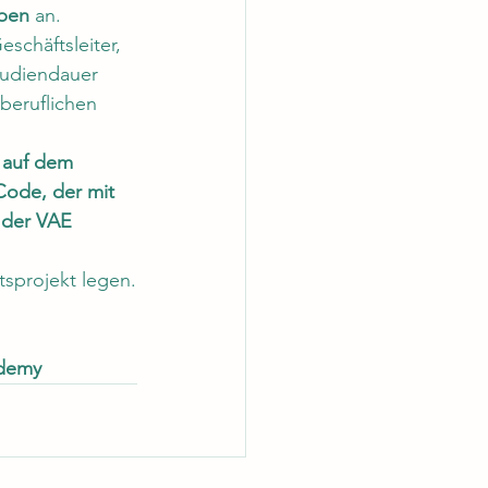
aben
 an.
schäftsleiter, 
tudiendauer 
beruflichen 
 auf dem 
ode, der mit 
 der VAE 
tsprojekt legen.
demy