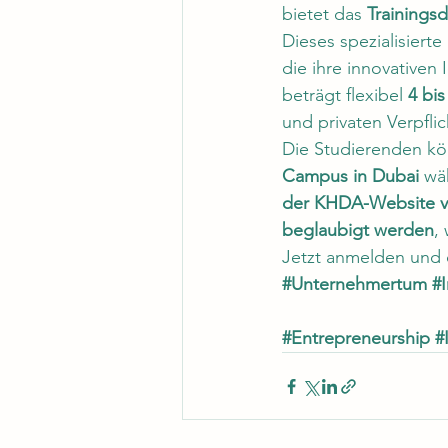
bietet das 
Trainings
Dieses spezialisiert
die ihre innovativen
beträgt flexibel 
4 bi
und privaten Verpfli
Die Studierenden kö
Campus in Dubai
 wä
der KHDA-Website ve
beglaubigt werden
,
Jetzt anmelden und d
#Unternehmertum
#
#Entrepreneurship
#