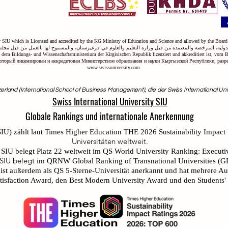
ty SIU which is Licensed and accredited by the KG Ministry of Education and Science and allowed by the Board
ولية، المرخصة والمعتمدة من قبل وزارة التعليم والعلوم في قرغيزستان، والمسموح لها بالعمل من قبل مجلس
on dem Bildungs- und Wissenschaftsministerium der Kirgisischen Republik lizenziert und akkreditiert ist, vom 
оторый лицензирован и аккредитован Министерством образования и науки Кыргызской Республики, раз
www.swissuniversity.com
erland (International School of Business Management), die der Swiss International Unive
Swiss International University SIU
Globale Rankings und internationale Anerkennung
IU) zählt laut
Times Higher Education THE 2026 Sustainability Impact
Universitäten weltweit.
 SIU belegt Platz 22 weltweit
im QS World University Ranking: Execut
 SIU belegt
im QRNW Global Ranking of Transnational Universities (
U ist außerdem als QS 5-Sterne-Universität anerkannt und hat mehrere A
faction Award, den Best Modern University Award und den Students' S