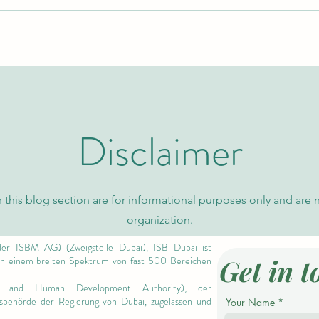
Erforschung der
Globa
Klassifizierungsgenauigkeit in
Neue 
probabilistischen Datenmodellen
Wisse
Disclaimer
 this blog section are for informational purposes only and are 
organization.
er ISBM AG) (Zweigstelle Dubai), ISB Dubai ist
Get in t
 in einem breiten Spektrum von fast 500 Bereichen
 and Human Development Authority),
der
ngsbehörde der Regierung von Dubai, zugelassen und
Your Name