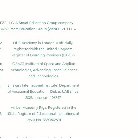
BNN FZE LLC. A Smart Education Group company.
h. VBNN Smart Education Group (VBNN FZE LLC –
BM
OUS Academy in London is officially
y
registered with the United Kingdom
Register of Learning Providers (UKRLP)
in
IOSAAT Institute of Space and Applied
ss
Technologies, Advancing Space Sciences
.
and Technologies
r
SII Swiss International Institute, Department
of Vocational Education – Dubai, UAE since
2023, License 1196747
Amber Academy Riga, Registered in the
3,
State Register of Educational Institutions of
Latvia No. 3380802601