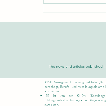
Exzellenz und Nachhaltigkeit:
Wie die Schweizer Internationale
Universität die globalen
Standards neu definiert
The news and articles published in
©ISB Management Training Institute (Br d
berechtigt, Berufs- und Ausbildungsdiplome
anzubieten.
ISB ist von
der KHDA (Knowledge
Bildungsqualitätssicherungs- und Regulieru
zugelassen.