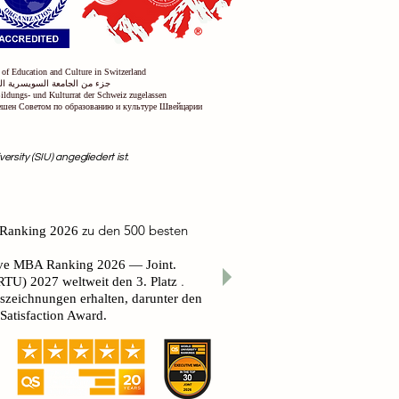
 of Education and Culture in Switzerland
جزء من الجامعة السويسرية الد
Bildungs- und Kulturrat der Schweiz zugelassen
решен Советом по образованию и культуре Швейцарии
rsity (SIU) angegliedert ist.
zu den 500 besten
 Ranking 2026
ive MBA Ranking 2026 — Joint.
.
GRTU) 2027
weltweit den 3. Platz
uszeichnungen erhalten, darunter den
atisfaction Award.