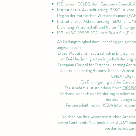
ISB ist vom ECLBS, dem
European Council of 
Institutionelle Akkreditierung: BSKG ist vom
Region der Eurasischen Wirtschaftsunion (EA
Institutionelle Akkreditierung: EDU / U
Erziehung, Wissenschaft und Kultur / Bildungs
ISB ist
ISO 29995:2021-zertifiziert für
„Bildu
Als Bildungsmitglied dem unabhängigen global
angeschlossen.
Diese Website ist hauptsächlich in Englisch ve
an. Bei Unstimmigkeiten ist jedoch der engl
European Council for Distance Learning Accr
Council of Leading Business Schools & Instit
CHEA IQG /
Ein Bildungsmitglied der Euro
Die Akademie ist stolz darauf, von
QRNW
Verband, der sich der Förderung exzellenter 
Berufsbildungsinst
in Partnerschaft mit der ISBM Internationa
Reichen Sie Ihre wissenschaftlichen Arbeit
Seven Continents Yearbook Journal „U7Y Jour
bei der Schweizeri