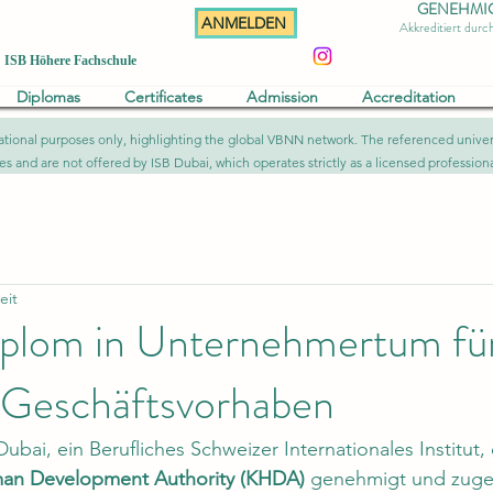
GENEHMIGT 
ANMELDEN
Akkreditiert dur
ISB Höhere Fachschule
Diplomas
Certificates
Admission
Accreditation
formational purposes only, highlighting the global VBNN network. The referenced uni
ies and are not offered by ISB Dubai, which operates strictly as a licensed professional
eit
diplom in Unternehmertum fü
e Geschäftsvorhaben
bai, ein Berufliches Schweizer Internationales Institut,
an Development Authority (KHDA)
 genehmigt und zugel