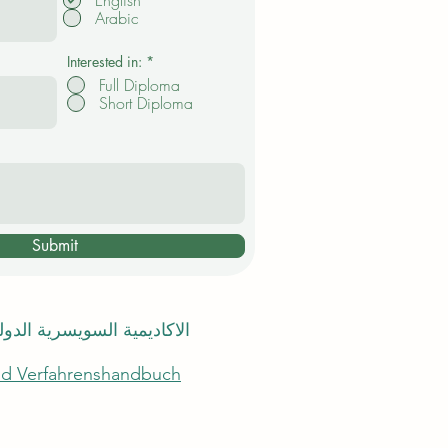
English
l
Arabic
i
c
h
t
Interested in:
*
f
Full Diploma
e
Short Diploma
l
d
Submit
الاكاديمية السويسرية الدو
und Verfahrenshandbuch