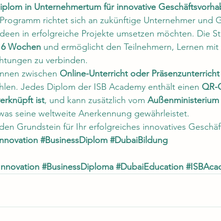
diplom in Unternehmertum für innovative Geschäftsvorh
e Programm richtet sich an zukünftige Unternehmer und Ge
 Ideen in erfolgreiche Projekte umsetzen möchten. Die S
s 6 Wochen
 und ermöglicht den Teilnehmern, Lernen mit 
chtungen zu verbinden.
nnen zwischen 
Online-Unterricht oder Präsenzunterricht
hlen. Jedes Diplom der ISB Academy enthält einen 
QR-C
rknüpft ist
, und kann zusätzlich vom 
Außenministerium
 was seine weltweite Anerkennung gewährleistet.
en Grundstein für Ihr erfolgreiches innovatives Geschäf
Innovation
#BusinessDiplom
#DubaiBildung
Innovation
#BusinessDiploma
#DubaiEducation
#ISBAca