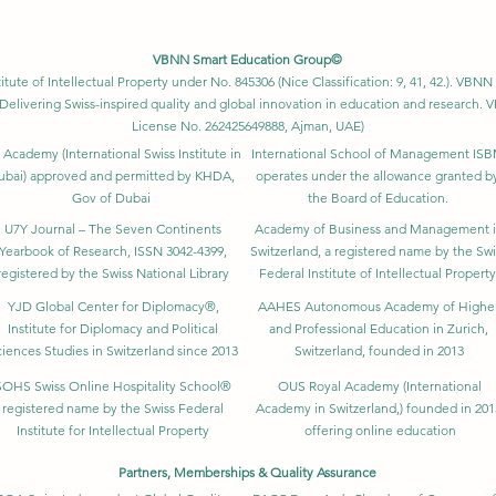
VBNN Smart Education Group©
itute of Intellectual Property under No. 845306 (Nice Classification: 9, 41, 42.). V
Delivering Swiss-inspired quality and global innovation in education and researc
License No. 262425649888, Ajman, UAE)
 Academy (International Swiss Institute in
International School of Management IS
ubai) approved and permitted by KHDA,
operates under the allowance granted b
Gov of Dubai
the Board of Education.
U7Y Journal – The Seven Continents
Academy of Business and Management 
Yearbook of Research, ISSN 3042-4399,
Switzerland, a registered name by the Swi
registered by the Swiss National Library
Federal Institute of Intellectual Property
YJD Global Center for Diplomacy®,
AAHES Autonomous Academy of Highe
Institute for Diplomacy and Political
and Professional Education in Zurich,
iences Studies in Switzerland since 2013
Switzerland, founded in 2013
SOHS Swiss Online Hospitality School®
OUS Royal Academy (International
registered name by the Swiss Federal
Academy in Switzerland,) founded in 201
Institute for Intellectual Property​
offering online education
Partners, Memberships & Quality Assurance