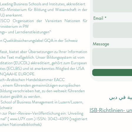
Leading Business Schools and Institutes,
akkreditiert
 KG-Ministerium für Bildung und Wissenschaft in der
EU) anerkannt.
Email
NESCO Organisation der Vereinten Nationen für
ministerium in PW
ngs- und Lerndienstleistungen“
en Qualitätssicherungslabel GQA in der Schweiz
Message
rfasst, bietet aber Übersetzungen zu Ihrer Information
ische Text maßgeblich. Unser Bildungssystem ist vom
editation (EUCDL)
akkreditiert, gehört zum
European
utes
(ECLBS) und ist anerkanntes Mitglied der USA
 INQAAHE EUROPE.
päisch-Arabischen Handelskammer EACC
, einem führenden gemeinnützigen europäischen
Bildung verschrieben hat, zu den weltweit führenden
ituten gezählt zu werden.
لية في دبي
l School of Business Management in
Luzern/Luzern,
Schweiz
ISB-Richtlinien- 
en zur Peer-Review-Veröffentlichung ein: Unveiling
nal“ (
www.U7Y.com
) ISSN: 3042-4399 (registriert
schen Nationalbibliothek)