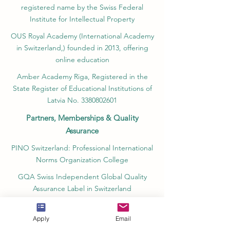
registered name by the Swiss Federal
Institute for Intellectual Property​
OUS Royal Academy (International Academy
in Switzerland,) founded in 2013, offering
online education
Amber Academy Riga, Registered in the
State Register of Educational Institutions of
Latvia No. 3380802601
Partners, Memberships & Quality
Assurance
PINO Switzerland: Professional International
Norms Organization College
GQA Swiss Independent Global Quality
Assurance Label in Switzerland
EACC Euro-Arab Chamber of Commerce®
in Switzerland and the UAE
Apply
Email