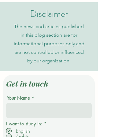
probabilistischen
zu
Datenmodellen
Wissensorganisati
Disclaimer
The news and articles published
in this blog section are for
informational purposes only and
are not controlled or influenced
by our organization.
Get in touch
Your Name
P
I want to study in:
*
f
English
l
Arabic