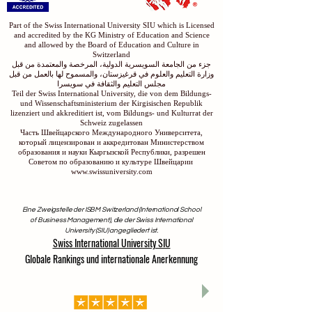
Part of the Swiss International University SIU which is Licensed
and accredited by the KG Ministry of Education and Science
and allowed by the Board of Education and Culture in
Switzerland
جزء من الجامعة السويسرية الدولية، المرخصة والمعتمدة من قبل
وزارة التعليم والعلوم في قرغيزستان، والمسموح لها بالعمل من قبل
مجلس التعليم والثقافة في سويسرا
Teil der Swiss International University, die von dem Bildungs-
und Wissenschaftsministerium der Kirgisischen Republik
lizenziert und akkreditiert ist, vom Bildungs- und Kulturrat der
Schweiz zugelassen
Часть Швейцарского Международного Университета,
который лицензирован и аккредитован Министерством
образования и науки Кыргызской Республики, разрешен
Советом по образованию и культуре Швейцарии
www.swissuniversity.com
Eine Zweigstelle der ISBM Switzerland (International School
of Business Management), die der Swiss International
University (SIU) angegliedert ist.
Swiss International University SIU
Globale Rankings und internationale Anerkennung