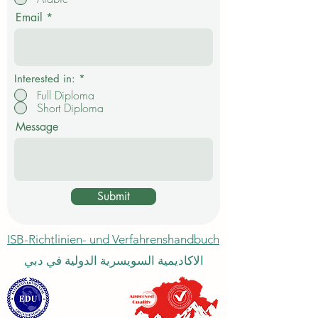
i
c
Email
h
t
f
e
l
d
Interested in:
*
Full Diploma
Short Diploma
Message
Submit
ISB-Richtlinien- und Verfahrenshandbuch
الاكاديمية السويسرية الدولية في دبي