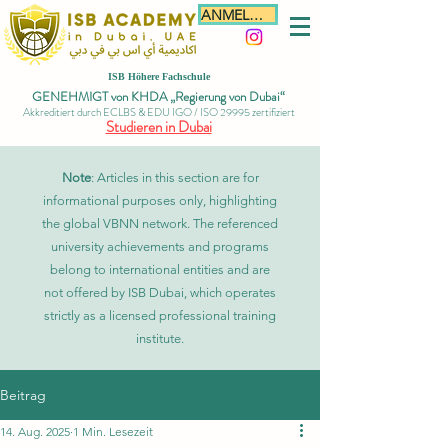
ANMELDEN
ISB Höhere Fachschule
GENEHMIGT von KHDA „Regierung von Dubai“
Akkreditiert durch ECLBS & EDU IGO / ISO 29995 zertifiziert
Studieren in Dubai
Note
: Articles in this section are for
informational purposes only, highlighting
the global VBNN network. The referenced
university achievements and programs
belong to international entities and are
not offered by ISB Dubai, which operates
strictly as a licensed professional training
institute.
Beitrag
14. Aug. 2025
1 Min. Lesezeit