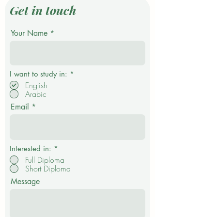
Get in touch
Your Name
P
I want to study in:
*
f
English
l
Arabic
i
c
Email
h
t
f
e
l
d
Interested in:
*
Full Diploma
Short Diploma
Message