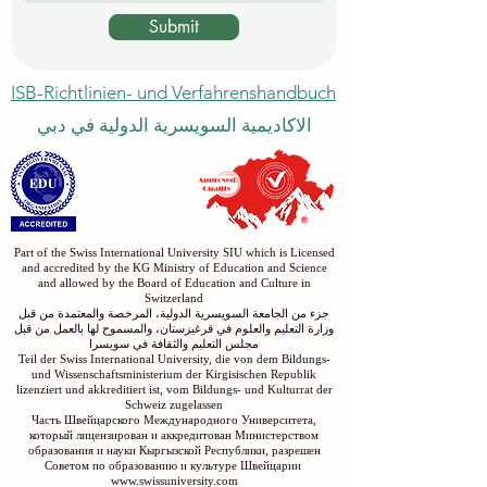
Submit
ISB-Richtlinien- und Verfahrenshandbuch
الاكاديمية السويسرية الدولية في دبي
Part of the Swiss International University SIU which is Licensed
and accredited by the KG Ministry of Education and Science
and allowed by the Board of Education and Culture in
Switzerland
جزء من الجامعة السويسرية الدولية، المرخصة والمعتمدة من قبل
وزارة التعليم والعلوم في قرغيزستان، والمسموح لها بالعمل من قبل
مجلس التعليم والثقافة في سويسرا
Teil der Swiss International University, die von dem Bildungs-
und Wissenschaftsministerium der Kirgisischen Republik
lizenziert und akkreditiert ist, vom Bildungs- und Kulturrat der
Schweiz zugelassen
Часть Швейцарского Международного Университета,
который лицензирован и аккредитован Министерством
образования и науки Кыргызской Республики, разрешен
Советом по образованию и культуре Швейцарии
www.swissuniversity.com