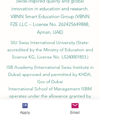
Swiss-inspired quality and global
innovation in education and research.
VBNN Smart Education Group (VBNN
FZE LLC – License No.
262425649888
,
Ajman, UAE)
SIU Swiss International University (
State-
accredited by the Ministry of Education and
Science KG, License No. LS240001853.)
ISB Academy (International Swiss Institute in
Dubai) approved and permitted by KHDA,
Gov of Dubai
International School of Management ISBM
operates under the allowance granted by
the Board of Education.
Apply
Email
ISBM Business School, among the leading
independent hotel and business
management schools in Switzerland
OUS Academy in London is officially