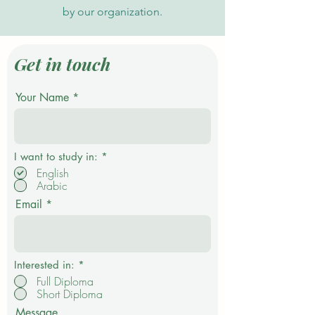
by our organization.
Get in touch
Your Name
P
I want to study in:
*
f
English
l
Arabic
i
c
Email
h
t
f
e
l
d
Interested in:
*
Full Diploma
Short Diploma
Message