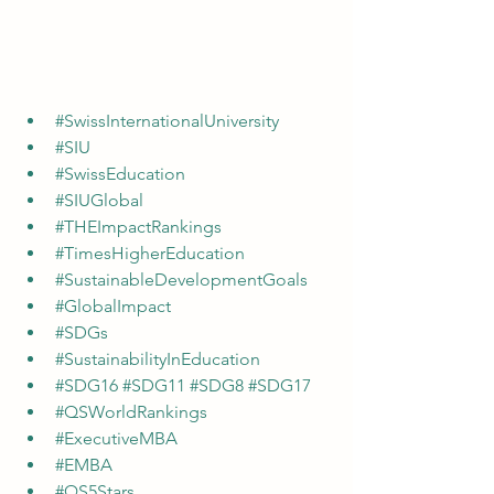
#SwissInternationalUniversity
#SIU
#SwissEducation
#SIUGlobal
#THEImpactRankings
#TimesHigherEducation
#SustainableDevelopmentGoals
#GlobalImpact
#SDGs
#SustainabilityInEducation
#SDG16
#SDG11
#SDG8
#SDG17
#QSWorldRankings
#ExecutiveMBA
#EMBA
#QS5Stars