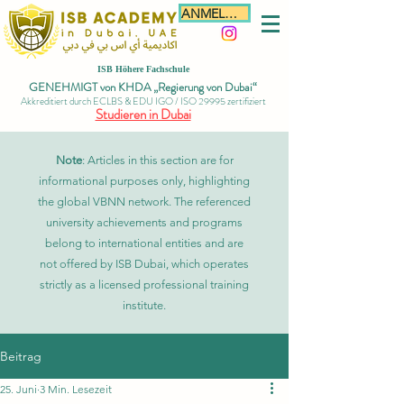
ANMELDEN
ISB Höhere Fachschule
GENEHMIGT von KHDA „Regierung von Dubai“
Akkreditiert durch ECLBS & EDU IGO / ISO 29995 zertifiziert
Studieren in Dubai
Note
: Articles in this section are for
informational purposes only, highlighting
the global VBNN network. The referenced
university achievements and programs
belong to international entities and are
not offered by ISB Dubai, which operates
strictly as a licensed professional training
institute.
Beitrag
25. Juni
3 Min. Lesezeit