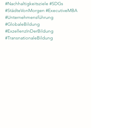
#Nachhaltigkeitsziele
#SDGs
#StädteVonMorgen
#ExecutiveMBA
#Unternehmensführung
#GlobaleBildung
#ExzellenzInDerBildung
#TransnationaleBildung