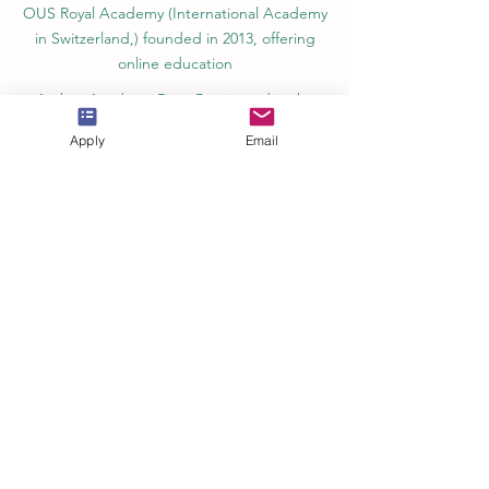
OUS Royal Academy (International Academy
in Switzerland,) founded in 2013, offering
online education
Amber Academy Riga, Registered in the
State Register of Educational Institutions of
Apply
Email
Latvia No. 3380802601
Partners, Memberships & Quality
Assurance
PINO Switzerland: Professional International
Norms Organization College
GQA Swiss Independent Global Quality
Assurance Label in Switzerland
EACC Euro-Arab Chamber of Commerce®
in Switzerland and the UAE
The Joint Kenya-Arab Chamber of
Commerce and Industry JKACCI