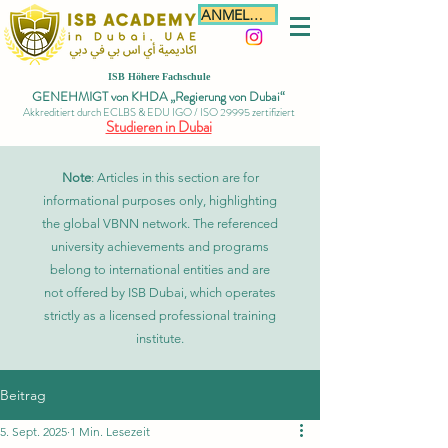
ANMELDEN
ISB Höhere Fachschule
GENEHMIGT von KHDA „Regierung von Dubai“
Akkreditiert durch ECLBS & EDU IGO / ISO 29995 zertifiziert
Studieren in Dubai
Note
: Articles in this section are for
informational purposes only, highlighting
the global VBNN network. The referenced
university achievements and programs
belong to international entities and are
not offered by ISB Dubai, which operates
strictly as a licensed professional training
institute.
Beitrag
5. Sept. 2025
1 Min. Lesezeit