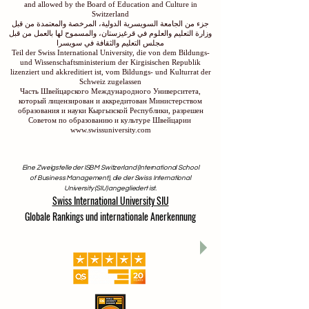
and allowed by the Board of Education and Culture in
Switzerland
جزء من الجامعة السويسرية الدولية، المرخصة والمعتمدة من قبل
وزارة التعليم والعلوم في قرغيزستان، والمسموح لها بالعمل من قبل
مجلس التعليم والثقافة في سويسرا
Teil der Swiss International University, die von dem Bildungs-
und Wissenschaftsministerium der Kirgisischen Republik
lizenziert und akkreditiert ist, vom Bildungs- und Kulturrat der
Schweiz zugelassen
Часть Швейцарского Международного Университета,
который лицензирован и аккредитован Министерством
образования и науки Кыргызской Республики, разрешен
Советом по образованию и культуре Швейцарии
www.swissuniversity.com
Eine Zweigstelle der ISBM Switzerland (International School
of Business Management), die der Swiss International
University (SIU) angegliedert ist.
Swiss International University SIU
Globale Rankings und internationale Anerkennung