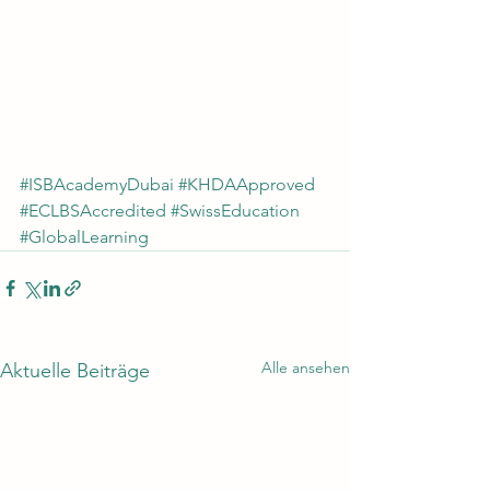
#ISBAcademyDubai
#KHDAApproved
#ECLBSAccredited
#SwissEducation
#GlobalLearning
Alle ansehen
Aktuelle Beiträge