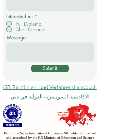
f
e
l
d
Interested in:
*
Full Diploma
Short Diploma
Message
Submit
ISB-Richtlinien- und Verfahrenshandbuch
الاكاديمية السويسرية الدولية في دبي
Part of the Swiss International University SIU which is Licensed
and accredited by the KG Ministry of Education and Science