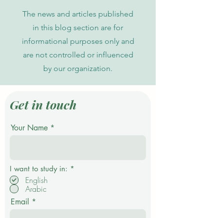
The news and articles published
in this blog section are for
informational purposes only and
are not controlled or influenced
by our organization.
Get in touch
Your Name
P
I want to study in:
*
f
English
l
Arabic
i
c
Email
h
t