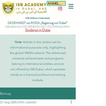
ANMELDEN
ISB Höhere Fachschule
GENEHMIGT von KHDA „Regierung von Dubai“
Akkreditiert durch ECLBS & EDU IGO / ISO 29995 zertifiziert
Studieren in Dubai
Note
: Articles in this section are for
informational purposes only, highlighting
the global VBNN network. The referenced
university achievements and programs
belong to international entities and are
not offered by ISB Dubai, which operates
strictly as a licensed professional training
institute.
Beitrag
27. Aug. 2025
2 Min. Lesezeit