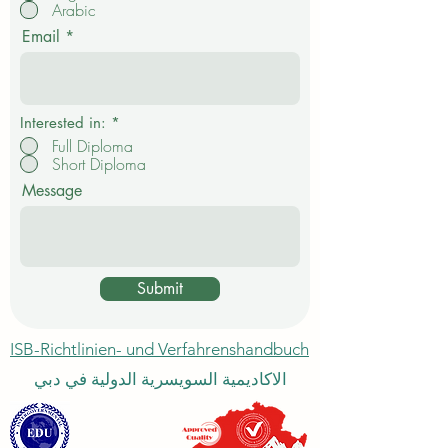
Arabic
i
c
Email
h
t
f
e
l
d
Interested in:
*
Full Diploma
Short Diploma
Message
Submit
ISB-Richtlinien- und Verfahrenshandbuch
الاكاديمية السويسرية الدولية في دبي