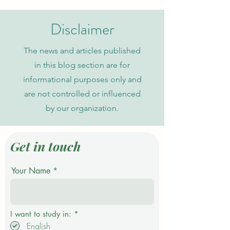
probabilistischen
zu
Datenmodellen
Wissensorganisati
Disclaimer
The news and articles published
in this blog section are for
informational purposes only and
are not controlled or influenced
by our organization.
Get in touch
Your Name
P
I want to study in:
*
f
English
l