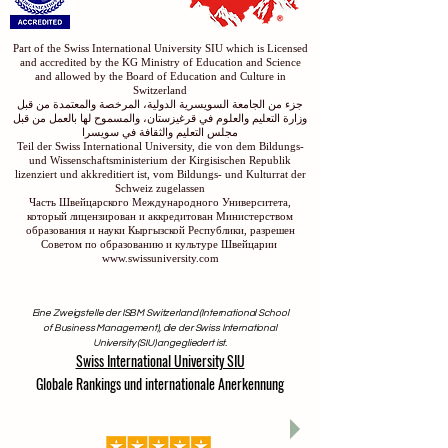
Part of the Swiss International University SIU which is Licensed
and accredited by the KG Ministry of Education and Science
and allowed by the Board of Education and Culture in
Switzerland
جزء من الجامعة السويسرية الدولية، المرخصة والمعتمدة من قبل
وزارة التعليم والعلوم في قرغيزستان، والمسموح لها بالعمل من قبل
مجلس التعليم والثقافة في سويسرا
Teil der Swiss International University, die von dem Bildungs-
und Wissenschaftsministerium der Kirgisischen Republik
lizenziert und akkreditiert ist, vom Bildungs- und Kulturrat der
Schweiz zugelassen
Часть Швейцарского Международного Университета,
который лицензирован и аккредитован Министерством
образования и науки Кыргызской Республики, разрешен
Советом по образованию и культуре Швейцарии
www.swissuniversity.com
Eine Zweigstelle der ISBM Switzerland (International School
of Business Management), die der Swiss International
University (SIU) angegliedert ist.
Swiss International University SIU
Globale Rankings und internationale Anerkennung