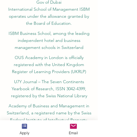
Gov of Dubai
International School of Management ISBM
operates under the allowance granted by
the Board of Education.
ISBM Business School, among the leading
independent hotel and business
management schools in Switzerland
OUS Academy in London is officially
registered with the United Kingdom
Register of Learning Providers (UKRLP)
U7Y Journal – The Seven Continents
Yearbook of Research, ISSN 3042-4399,
registered by the Swiss National Library
Academy of Business and Management in
Switzerland, a registered name by the Swiss
Federal Institute of Intellectual Property.
IOSAAT Institute of Space and Applied
Apply
Email
Technologies, Advancing Space Sciences