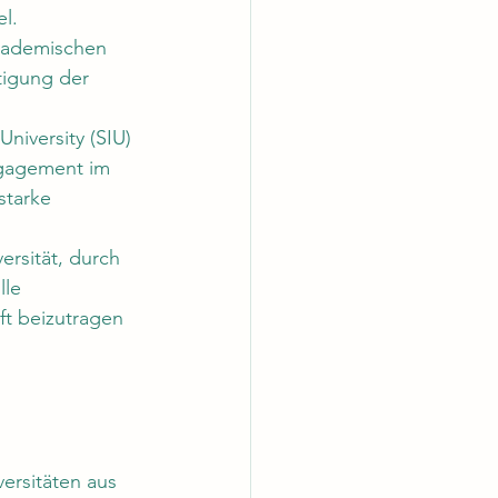
l. 
akademischen 
tigung der 
University
 (SIU) 
ngagement im 
starke 
ersität, durch 
le 
t beizutragen 
ersitäten aus 