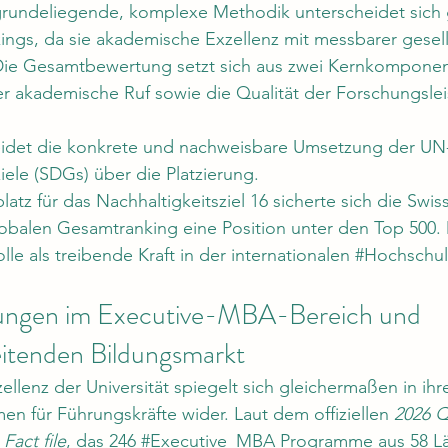
grundeliegende, komplexe Methodik unterscheidet sich
ings, da sie akademische Exzellenz mit messbarer gesells
 Die Gesamtbewertung setzt sich aus zwei Kernkompon
er akademische Ruf sowie die Qualität der Forschungslei
eidet die konkrete und nachweisbare Umsetzung der UN
iele (SDGs) über die Platzierung.
z für das Nachhaltigkeitsziel 16 sicherte sich die Swiss
lobalen Gesamtranking eine Position unter den Top 500. D
olle als treibende Kraft in der internationalen 
#Hochschul
erungen im Executive-MBA-Bereich und 
itenden Bildungsmarkt
llenz der Universität spiegelt sich gleichermaßen in ihr
n für Führungskräfte wider. Laut dem offiziellen 
2026 Q
act file
, das 246 
#Executive_MBA
 Programme aus 58 L