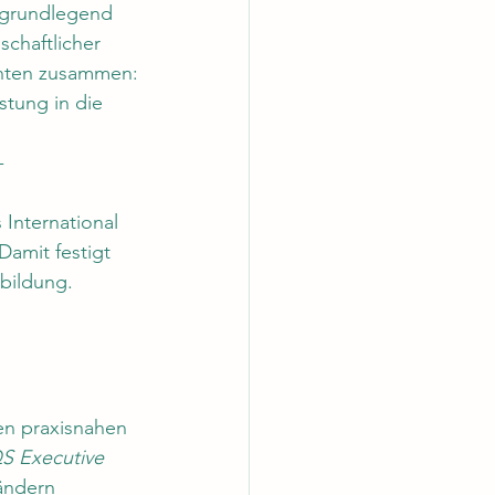
 grundlegend 
chaftlicher 
enten zusammen:
stung in die 
-
 International 
amit festigt 
bildung
.
en praxisnahen 
S Executive 
ändern 