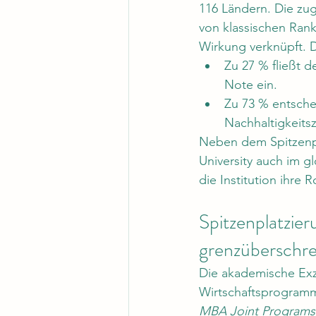
116 Ländern. Die zu
von klassischen Rank
Wirkung verknüpft.
Zu 27 % fließt d
Note ein.
Zu 73 % entsch
Nachhaltigkeitsz
Neben dem Spitzenplat
University auch im g
die Institution ihre R
Spitzenplatzi
grenzüberschre
Die akademische Exze
Wirtschaftsprogramme
MBA Joint Programs F