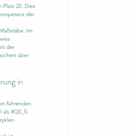
Platz 22. Dies 
kompetenz der 
 Maßstäbe: Im 
wiss 
it der 
sichert über 
rung in 
von führenden 
 als 
#QS_5
-
zyklen 