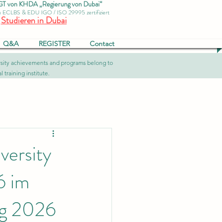
von KHDA „Regierung von Dubai“
ch ECLBS & EDU IGO / ISO 29995 zertifiziert
Studieren in Dubai
Q&A
REGISTER
Contact
versity achievements and programs belong to
 training institute.
versity
6 im
ng 2026