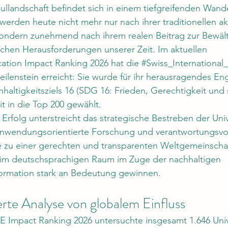
llandschaft befindet sich in einem tiefgreifenden Wande
 werden heute nicht mehr nur nach ihrer traditionellen 
sondern zunehmend nach ihrem realen Beitrag zur Bewäl
ichen Herausforderungen unserer Zeit. Im aktuellen 
ation
 Impact Ranking 2026 hat die 
#Swiss_International_
eilenstein erreicht: Sie wurde für ihr herausragendes E
altigkeitsziels 16 (SDG 16: Frieden, Gerechtigkeit und 
it in die Top 200 gewählt.
 Erfolg unterstreicht das strategische Bestreben der Univ
 anwendungsorientierte Forschung und verantwortungsvol
zu einer gerechten und transparenten Weltgemeinschaf
 im deutschsprachigen Raum im Zuge der nachhaltigen 
ormation stark an Bedeutung gewinnen.
rte Analyse von globalem Einfluss
 Impact Ranking 2026 untersuchte insgesamt 1.646 Univ