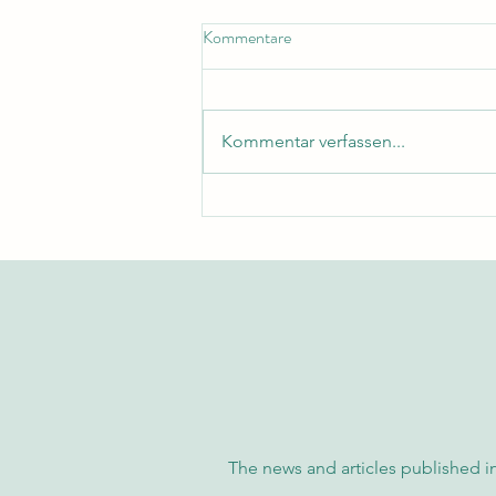
Kommentare
Kommentar verfassen...
Exzellenz und Nachhaltigkeit:
Wie die Schweizer Internationale
Universität die globalen
Standards neu definiert
The news and articles published in