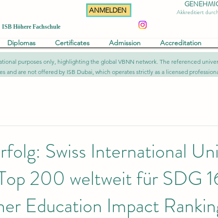
GENEHMIGT 
ANMELDEN
Akkreditiert dur
ISB Höhere Fachschule
Diplomas
Certificates
Admission
Accreditation
formational purposes only, highlighting the global VBNN network. The referenced uni
ies and are not offered by ISB Dubai, which operates strictly as a licensed professional
rfolg: Swiss International Uni
 Top 200 weltweit für SDG 1
her Education Impact Ranki