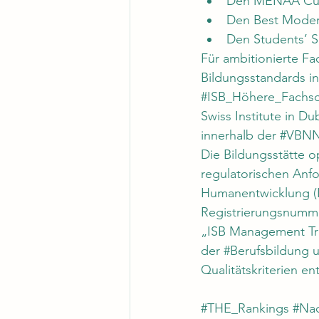
Den MENAA Custo
Den Best Modern
Den Students’ S
Für ambitionierte Fa
Bildungsstandards in
#ISB_Höhere_Fachsc
Swiss Institute in Du
innerhalb der 
#VBNN
Die Bildungsstätte o
regulatorischen Anfo
Humanentwicklung (KH
Registrierungsnumme
„ISB Management Trai
der 
#Berufsbildung
 
Qualitätskriterien e
#THE_Rankings
#Nac