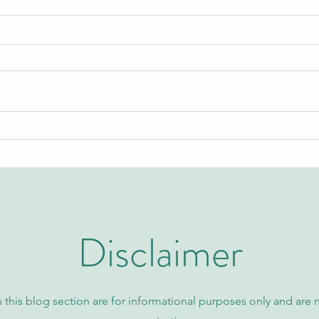
Erforschung der
Globa
Klassifizierungsgenauigkeit in
Neue 
probabilistischen Datenmodellen
Wisse
Disclaimer
 this blog section are for informational purposes only and are 