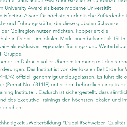
mer Satisfaction Award für exzellente Kundenzufried
 University Award als beste moderne Universität
atisfaction Award für höchste studentische Zufriedenhei
ch- und Führungskräfte, die diese globalen Schweizer 
 der Golfregion nutzen möchten, kooperiert die 
hule
 in Dubai – im lokalen Markt auch bekannt als ISI Int
bai – als exklusiver regionaler Trainings- und Weiterbild
_Gruppe
.
periert in Dubai in voller Übereinstimmung mit den stren
rderungen. Das Institut ist von der lokalen Behörde für 
DA) offiziell genehmigt und zugelassen. Es führt die off
r (Permit No. 631419) unter dem behördlich eingetra
ning Institute“. Dadurch ist sichergestellt, dass sämtl
und des Executive Trainings den höchsten lokalen und in
ntsprechen.
hhaltigkeit
#Weiterbildung
#Dubai
#Schweizer_Qualität