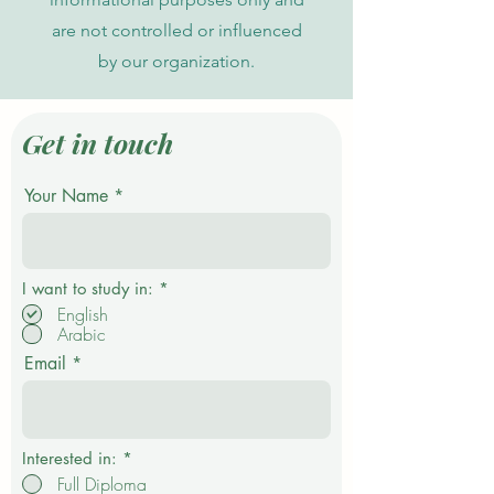
are not controlled or influenced
by our organization.
Get in touch
Your Name
P
I want to study in:
*
f
English
l
Arabic
i
c
Email
h
t
f
e
l
d
Interested in:
*
Full Diploma