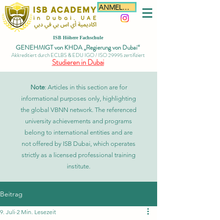
ANMELDEN
ISB Höhere Fachschule
GENEHMIGT von KHDA „Regierung von Dubai“
Akkreditiert durch ECLBS & EDU IGO / ISO 29995 zertifiziert
Studieren in Dubai
Note
: Articles in this section are for
informational purposes only, highlighting
the global VBNN network. The referenced
university achievements and programs
belong to international entities and are
not offered by ISB Dubai, which operates
strictly as a licensed professional training
institute.
Beitrag
9. Juli
2 Min. Lesezeit