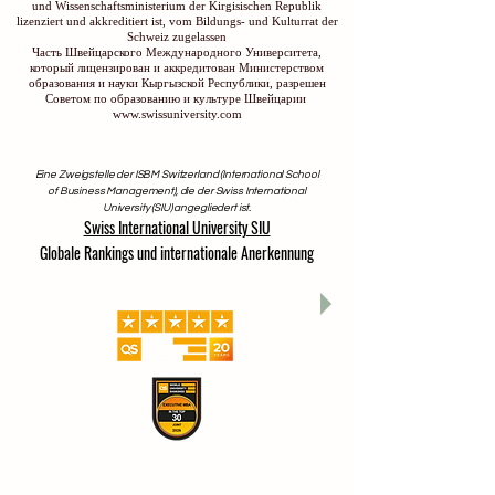
und Wissenschaftsministerium der Kirgisischen Republik
lizenziert und akkreditiert ist, vom Bildungs- und Kulturrat der
Schweiz zugelassen
Часть Швейцарского Международного Университета,
который лицензирован и аккредитован Министерством
образования и науки Кыргызской Республики, разрешен
Советом по образованию и культуре Швейцарии
www.swissuniversity.com
Eine Zweigstelle der ISBM Switzerland (International School
of Business Management), die der Swiss International
University (SIU) angegliedert ist.
Swiss International University SIU
Globale Rankings und internationale Anerkennung