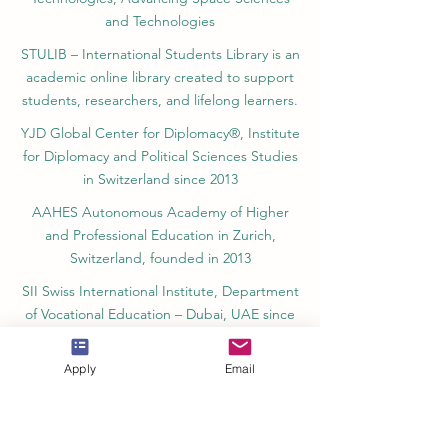
and Technologies
STULIB – International Students Library is an
academic online library created to support
students, researchers, and lifelong learners.
YJD Global Center for Diplomacy®, Institute
for Diplomacy and Political Sciences Studies
in Switzerland since 2013
AAHES Autonomous Academy of Higher
and Professional Education in Zurich,
Switzerland, founded in 2013
SII Swiss International Institute, Department
of Vocational Education – Dubai, UAE since
2023, License 1196747
Apply
Email
SDBS Swiss Distance Business School®
registered by the Swiss Federal Institute of
Intellectual Property, Nr. 806818