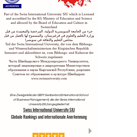
Part of the Swiss International University SIU which is Licensed
and accredited by the KG Ministry of Education and Science
and allowed by the Board of Education and Culture in
Switzerland
جزء من الجامعة السويسرية الدولية، المرخصة والمعتمدة من قبل
وزارة التعليم والعلوم في قرغيزستان، والمسموح لها بالعمل من قبل
مجلس التعليم والثقافة في سويسرا
Teil der Swiss International University, die von dem Bildungs-
und Wissenschaftsministerium der Kirgisischen Republik
lizenziert und akkreditiert ist, vom Bildungs- und Kulturrat der
Schweiz zugelassen
Часть Швейцарского Международного Университета,
который лицензирован и аккредитован Министерством
образования и науки Кыргызской Республики, разрешен
Советом по образованию и культуре Швейцарии
www.swissuniversity.com
Eine Zweigstelle der ISBM Switzerland (International School
of Business Management), die der Swiss International
University (SIU) angegliedert ist.
Swiss International University SIU
Globale Rankings und internationale Anerkennung