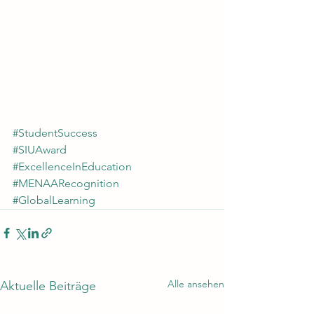
#StudentSuccess
#SIUAward
#ExcellenceInEducation
#MENAARecognition
#GlobalLearning
Alle ansehen
Aktuelle Beiträge