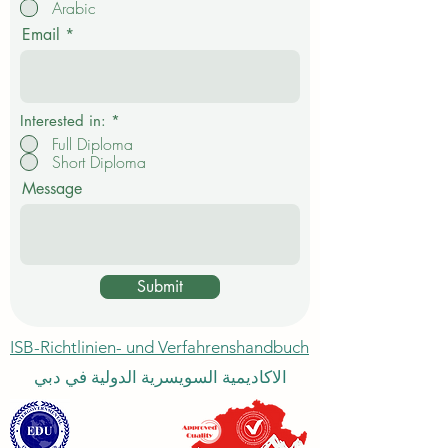
Arabic
i
c
Email
h
t
f
e
l
d
Interested in:
*
Full Diploma
Short Diploma
Message
Submit
ISB-Richtlinien- und Verfahrenshandbuch
الاكاديمية السويسرية الدولية في دبي