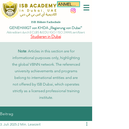
ANMELDEN
ISB Höhere Fachschule
GENEHMIGT von KHDA „Regierung von Dubai“
Akkreditiert durch ECLBS & EDU IGO / ISO 29995 zertifiziert
Studieren in Dubai
Note
: Articles in this section are for
informational purposes only, highlighting
the global VBNN network. The referenced
university achievements and programs
belong to international entities and are
not offered by ISB Dubai, which operates
strictly as a licensed professional training
institute.
Beitrag
3. Juli 2025
2 Min. Lesezeit