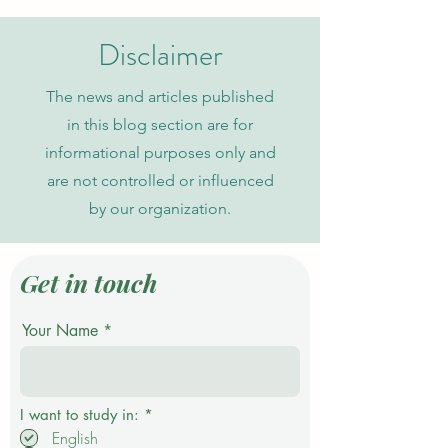
probabilistischen
zu
Datenmodellen
Wissensorganisati
Disclaimer
The news and articles published
in this blog section are for
informational purposes only and
are not controlled or influenced
by our organization.
Get in touch
Your Name
P
I want to study in:
*
f
English
l