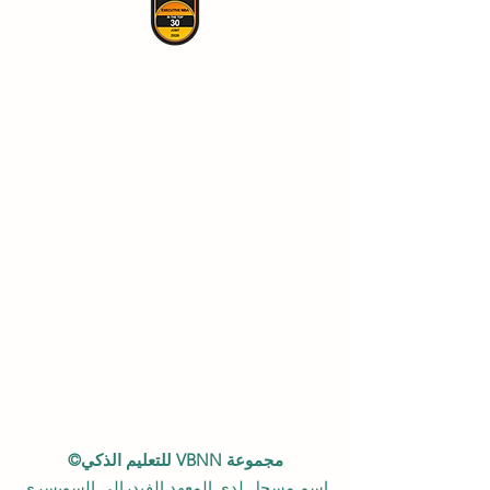
مجموعة VBNN للتعليم الذكي©
اسم مسجل لدى المعهد الفيدرالي السويسري