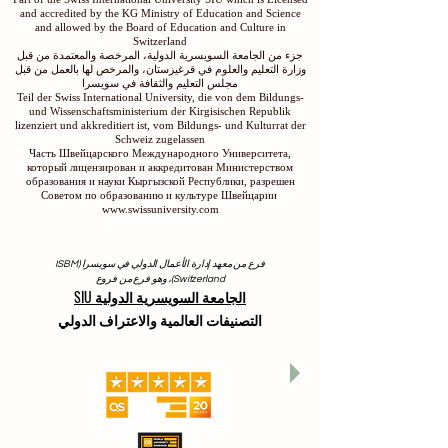
and accredited by the KG Ministry of Education and Science
and allowed by the Board of Education and Culture in
Switzerland
جزء من الجامعة السويسرية الدولية، المرخصة والمعتمدة من قبل
وزارة التعليم والعلوم في قرغيزستان، والمرخص لها بالعمل من قبل
مجلس التعليم والثقافة في سويسرا
Teil der Swiss International University, die von dem Bildungs-
und Wissenschaftsministerium der Kirgisischen Republik
lizenziert und akkreditiert ist, vom Bildungs- und Kulturrat der
Schweiz zugelassen
Часть Швейцарского Международного Университета,
который лицензирован и аккредитован Министерством
образования и науки Кыргызской Республики, разрешен
Советом по образованию и культуре Швейцарии
www.swissuniversity.com
فرع من معهد إدارة الأعمال الدولي في سويسرا (ISBM
Switzerland)، وهو فرع من فروع
الجامعة السويسرية الدولية SIU
التصنيفات العالمية والاعتراف الدولي