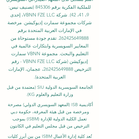
للملكية الفكرية برقم 845306 (تصنيف نيس:
9، 41، 42). شركة VBNN FZE LLC، إحدى
شركات مجموعة سمارت إديوكيشن. مرخصة
في الإمارات العربية المتحدة برقم
262425649888
. تقدم جودة مستوحاة من
المعايير السويسرية وابتكارات عالمية في
التعليم والبحث. مجموعة VBNN سمارت
إديوكيشن (شركة VBNN FZE LLC - رقم
الترخيص
262425649888
، عجمان، الإمارات
العربية المتحدة).
الجامعة السويسرية الدولية
SIU
(
معتمدة من قبل
وزارة التعليم والعلوم KG).
أكاديمية ISB (المعهد السويسري الدولي) مصرحة
ومرخصة من قبل هيئة المعرفة، حكومة دبي
تعمل الكلية الدولية للإدارة (ISBM) بموجب
الترخيص من قبل مجلس التعليم في الكانتون
تُعد كلية إدارة الأعمال ISBM من بين أبرز كليات