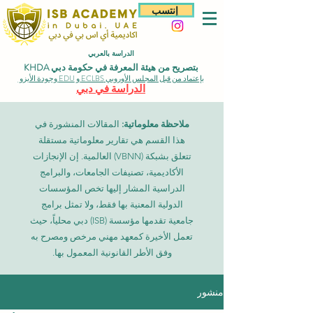
إنتسب
الدراسة بالعربي
بتصريح من هيئة المعرفة في حكومة دبي KHDA
بإعتماد من قبل المجلس الأوروبي ECLBS و EDU وجودة الأيزو
الدراسة في دبي
ملاحظة معلوماتية:
المقالات المنشورة في
هذا القسم هي تقارير معلوماتية مستقلة
تتعلق بشبكة (VBNN) العالمية. إن الإنجازات
الأكاديمية، تصنيفات الجامعات، والبرامج
الدراسية المشار إليها تخص المؤسسات
الدولية المعنية بها فقط، ولا تمثل برامج
جامعية تقدمها مؤسسة (ISB) دبي محلياً، حيث
تعمل الأخيرة كمعهد مهني مرخص ومصرح به
وفق الأطر القانونية المعمول بها.
منشور