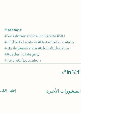
Hashtags:
#SwissInternationalUniversity
#SIU
#HigherEducation
#DistanceEducation
#QualityAssurance
#GlobalEducation
#AcademicIntegrity
#FutureOfEducation
إظهار الكل
المنشورات الأخيرة