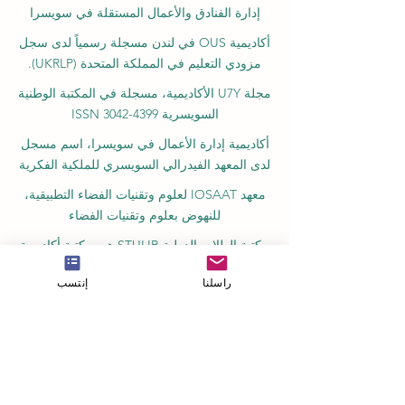
إدارة الفنادق والأعمال المستقلة في سويسرا
أكاديمية OUS في لندن مسجلة رسمياً لدى سجل
مزودي التعليم في المملكة المتحدة (UKRLP).
مجلة U7Y الأكاديمية، مسجلة في المكتبة الوطنية
السويسرية ISSN 3042-4399
أكاديمية إدارة الأعمال في سويسرا، اسم مسجل
لدى المعهد الفيدرالي السويسري للملكية الفكرية
معهد IOSAAT لعلوم وتقنيات الفضاء التطبيقية،
للنهوض بعلوم وتقنيات الفضاء
مكتبة الطلاب الدولية STULIB هي مكتبة أكاديمية
على الإنترنت لدعم الطلاب
راسلنا
إنتسب
مركز YJD العالمي للدبلوماسية®، معهد دراسات
الدبلوماسية والعلوم السياسية في سويسرا
أكاديمية AAHES المستقلة للتعليم العالي
والمهني في زيورخ، سويسرا، تأسست عام 2013
معهد SII السويسري الدولي، قسم التعليم المهني