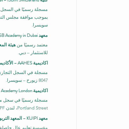
مسجلة رسميًا في السجل 
بموجب موافقة مجلس التعل
سويسرا.
معهد ISB Academy in Dubai – المعهد السويسري الدولي في دبي
معتمد رسميًا من 
هيئة المعر
للاستثمار – دبي.
اكاديمية AAHES – الأكاديمية المستقلة للتعليم العالي (زيورخ)
مسجلة في السجل التجاري
8047 زيورخ – سويسرا.
اكاديمية OUS Academy London – الأكاديمية السويسرية في لندن (المملكة المتحدة)
مسجلة رسميًا في سجل مزوّدي ا
Portland Street، لندن W1W 5PF – المملكة المتحدة.
معهد KUIPI – المعهد التربوي الدولي القيرغيزي-الأوزبكي
مؤسسة تعليم عالٍ حاصلة