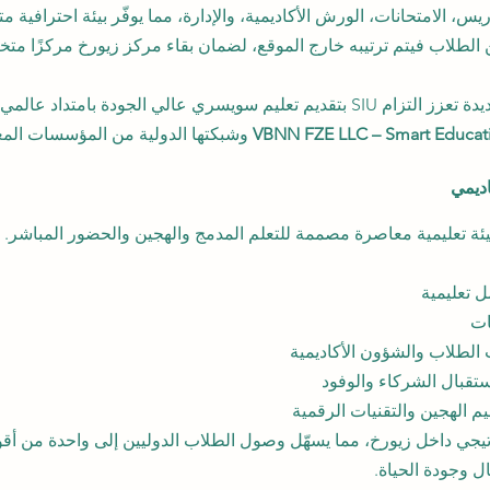
س، الامتحانات، الورش الأكاديمية، والإدارة، مما يوفّر بيئة احترافية م
ن الطلاب فيتم ترتيبه خارج الموقع، لضمان بقاء مركز زيورخ مركزًا متخصص
يمثل هذا التطوير خطوة جديدة تعزز التزام SIU بتقديم تعليم سويسري عالي الجودة بام
VBNN FZE LLC – Smart Educat
 وشبكتها الدولية من المؤسسات المع
اديمي
 تعليمية
ات
الطلاب والشؤون الأكاديمية
بال الشركاء والوفود
ليم الهجين والتقنيات الرقمية
يجي داخل زيورخ، مما يسهّل وصول الطلاب الدوليين إلى واحدة من أقوى
ل وجودة الحياة.