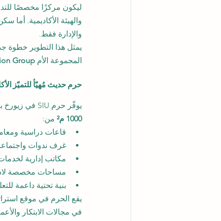
ليكون مركزًا مخصصًا للتدري
والهيئة الأكاديمية. أما سك
والإدارة فقط.
المجموعة الأم 
ion Group
حرم حديث مُهيّأ للتميّز الأك
يوفّر حرم SIU في زيورخ بيئة تعليمية معاصرة مصممة للتعلم المدمج والهجين والحضور المباشر. ويضم أكثر من 
1000 م²
 من:
قاعات دراسية ومعامل
غرف ندوات واجتماع
مكاتب إدارية لخدمات 
مساحات مخصصة لاستق
بنية تحتية داعمة للتع
يقع الحرم في موقع استرات
في مجالات الابتكار والأعما