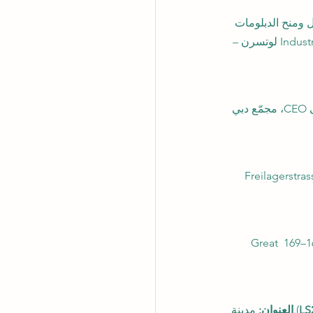
ل ومنح الدبلومات 
 Industriestrasse 59، 6034 لوتسرن – 
 مبنى CEO، مجمّع دبي 
 Freilagerstras
 167–169 Great 
LS
).
العنوان:
 مدينة 