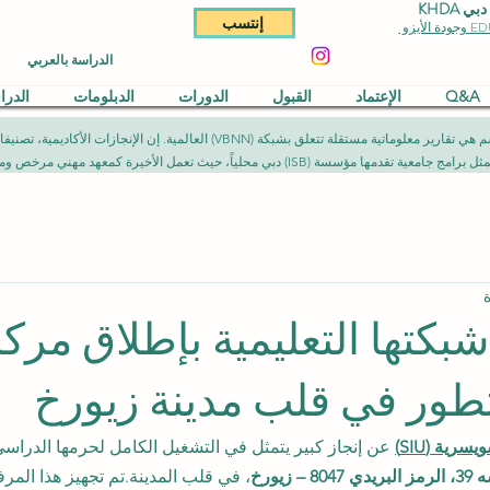
KHDA
إنتسب
الدراسة بالعربي
Q&A
الإعتماد
القبول
الدورات
الدبلومات
الدر
المقالات المنشورة في هذا القسم هي تقارير معلوماتية مستقلة تتعلق بشبكة (NN
يث تعمل الأخيرة كمعهد مهني مرخص ومصرح به وفق الأطر القانونية المعمول بها.
ّع شبكتها التعليمية بإطلاق مرك
طور في قلب مدينة زيورخ
سرية (SIU)
 عن إنجاز كبير يتمثل في التشغيل الكامل لحرمها الدراسي 
 زيورخ
، في قلب المدينة.تم تجهيز هذا المر