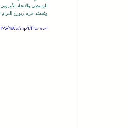
الوسطى والاتحاد الأوروبي—تُك
ويُجسّد حرم زيورخ التزام SIU برسالتها في تقديم تعليم عالمي، مرن، وحديث يحمل بصمة الدقة والجودة السويسرية.
6195/480p/mp4/file.mp4