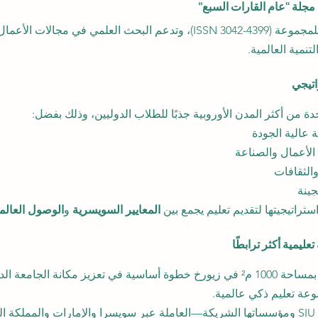
المنشور العلمي الرسمي للمجموعة (ISSN 3042-4399)، وتدعم البحث العلمي في مجالات 
تنمية العالمية.
اتيجي
ة من أكثر المدن الأوروبية جذبًا للطلاب الدوليين، وذلك بفضل:
 عالية الجودة
الأعمال والصناعة
الثقافات
جينة
المعايير السويسرية
 و
الوصول العالم
ليمية أكثر ترابطًا
يمثل افتتاح الحرم الحديث بمساحة 1000 م² في زيورخ خطوة أساسية في تعزيز مكانة ال
ة تعليم ذكي عالمية.
إن القوة المشتركة لشبكة SIU ومؤسساتها الشريكة—العاملة عبر سويسرا والإمارات والمملك