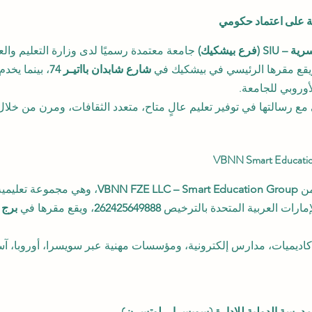
ة على اعتماد حكومي
رع بيشكيك)
 جامعة معتمدة رسميًا لدى وزارة التعليم وال
يقع مقرها الرئيسي في بيشكيك في 
شارع شابدان بااتيـر 74
، بينما يخد
أوروبي للجامعة.
سع SIU العالمي مع رسالتها في توفير تعليم عالٍ متاح، متعدد الثقافات، ومرن م
VBNN FZE LLC – Smart Education Group
، وهي مجموعة تعليمية 
مارات العربية المتحدة بالترخيص 
262425649888
، ويقع مقرها في 
اديميات، مدارس إلكترونية، ومؤسسات مهنية عبر سويسرا، أوروبا، آس