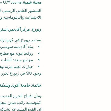
مجلة علمية U7Y Journal – مجلة “عام القارات السبع”
الاجتماعية والدبلوماسية وال
زيورخ: مركز أكاديمي استر
تستمر زيورخ في كونها واحد
بيئة أكاديمية سويسرية
روابط قوية مع قطاع 
مجتمع متعدد اللغات و
خيارات تعلم مرنة وه
وجود SIU في زيورخ يعزز استراتيجيتها لتقديم تعليم يجمع بين 
خاتمة: جامعة أقوى وشبكة تع
كمؤسسة رائدة ضمن مجموع