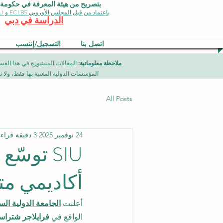
بتصريح من هيئة المعرفة في حكومة دبي 
بإعتماد من قبل المجلس الأوروبي ECLBS و EDU وجودة الأيزو
الدراسة في دبي
اتصل بنا
التسجيل/إنتسب
ملاحظة معلوماتية:
المؤسسات الدولية المعنية بها فقط، ولا تمثل برامج جامعية تقدمها مؤسسة (ISB) دبي محلياً، ح
All Posts
24 نوفمبر 2025
3 دقيقة قراءة
SIU توس
أكاديمي مت
أعلنت 
الجامعة الدولية السوي
الواقع في 
فرايلاجر شتراسه 39، الرمز البريدي 8047 –