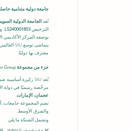
جامعة دولية متنامية حاصل
تُعد 
الجامعة الدولية السويسرية – SIU (ف
الترخيص 
LS240001853
. و
بوصفه المركز الأكاديمي ال
يتماشى تو
معترف بها دوليًا.
جزء من مجموعة VBNN Smart Education Group
تُعد SIU ركيزة أساسية ضمن 
مرخّصة رسميًا في دولة الإ
عجمان، الإمارات
.
تضم المجموعة جامعات، أك
والشرق الأوسط.
وتشمل الشبكة ما يلي:
كلية ISBM Switzerland – المدرسة الدولية للإدارة (سويسرا – لوتسرن)