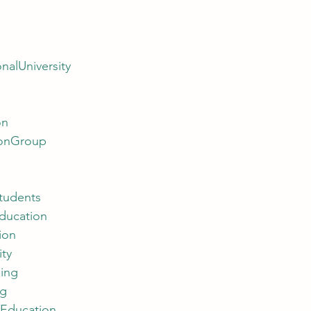
nalUniversity
on
ionGroup
Students
ducation
ion
ity
ning
ng
sEducation