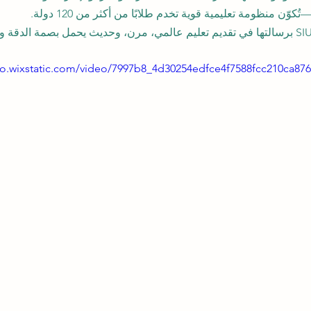
وّن منظومة تعليمية قوية تخدم طلابًا من أكثر من 120 دولة.
deo.wixstatic.com/video/7997b8_4d30254edfce4f7588fcc210ca87