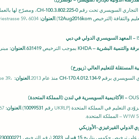
التجاري السويسري تحت رقم 
CH-100.3.802.225-0
، ومصرّح لها بالعم
يم والثقافة (الترخيص 
12Aug2016kom
).
العنوان:
فة والتنمية البشرية – KHDA
 بموجب الترخيص 
631419
.
العنوان:
 السويسري برقم 
CH-170.4.012.134-9
 منذ عام 2013.
العنوان:
se 39، 
لتعليم في المملكة المتحدة (UKRLP رقم 
10099531
).
العنوان:
 على ترخيص حكومي بتاريخ 
15 فبراير 2023
 (رقم الترخيص 
230000271