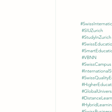
#SwissInternatio
#SIUZurich
#StudyInZurich
#SwissEducati
#SmartEducat
#VBNN
#SwissCampus
#International
#SwissQualityE
#HigherEducat
#GlobalUnivers
#DistanceLear
#HybridLearni
#SwissBusines