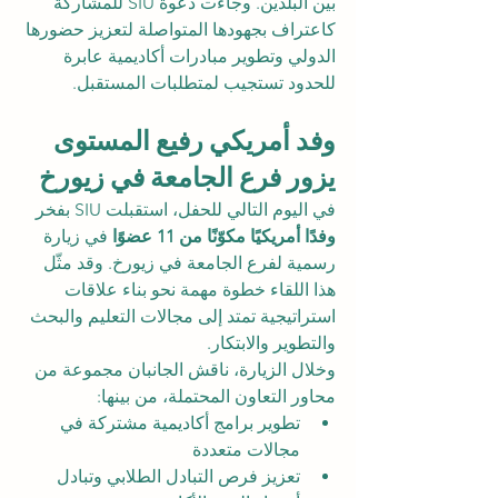
بين البلدين. وجاءت دعوة SIU للمشاركة 
كاعتراف بجهودها المتواصلة لتعزيز حضورها 
الدولي وتطوير مبادرات أكاديمية عابرة 
للحدود تستجيب لمتطلبات المستقبل.
وفد أمريكي رفيع المستوى 
يزور فرع الجامعة في زيورخ
في اليوم التالي للحفل، استقبلت SIU بفخر 
وفدًا أمريكيًا مكوّنًا من 11 عضوًا
 في زيارة 
رسمية لفرع الجامعة في زيورخ. وقد مثّل 
هذا اللقاء خطوة مهمة نحو بناء علاقات 
استراتيجية تمتد إلى مجالات التعليم والبحث 
والتطوير والابتكار.
وخلال الزيارة، ناقش الجانبان مجموعة من 
محاور التعاون المحتملة، من بينها:
تطوير برامج أكاديمية مشتركة في 
مجالات متعددة
تعزيز فرص التبادل الطلابي وتبادل 