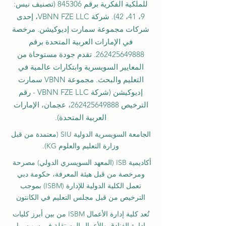
للملكية الفكرية برقم 845306 (تصنيف نيس:
9، 41، 42). شركة VBNN FZE LLC، إحدى
شركات مجموعة سمارت إديوكيشن. مرخصة
في الإمارات العربية المتحدة برقم
262425649888
. تقدم جودة مستوحاة من
المعايير السويسرية وابتكارات عالمية في
التعليم والبحث. مجموعة VBNN سمارت
إديوكيشن (شركة VBNN FZE LLC - رقم
الترخيص
262425649888
، عجمان، الإمارات
العربية المتحدة).
الجامعة السويسرية الدولية
SIU
(
معتمدة من قبل
وزارة التعليم والعلوم KG).
أكاديمية ISB (المعهد السويسري الدولي) مصرحة
ومرخصة من قبل هيئة المعرفة، حكومة دبي
تعمل الكلية الدولية للإدارة (ISBM) بموجب
الترخيص من قبل مجلس التعليم في الكانتون
تُعد كلية إدارة الأعمال ISBM من بين أبرز كليات
إدارة الفنادق والأعمال المستقلة في سويسرا