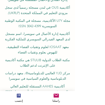
أكاديمية OUS في لندن مسجلة رسمياً لدى سجل
مزودي التعليم في المملكة المتحدة (UKRLP).
مجلة U7Y الأكاديمية، مسجلة في المكتبة الوطنية
السويسرية ISSN 3042-4399
أكاديمية إدارة الأعمال في سويسرا، اسم مسجل
لدى المعهد الفيدرالي السويسري للملكية الفكرية
معهد IOSAAT لعلوم وتقنيات الفضاء التطبيقية،
للنهوض بعلوم وتقنيات الفضاء
مكتبة الطلاب الدولية STULIB هي مكتبة أكاديمية
على الإنترنت لدعم الطلاب
مركز YJD العالمي للدبلوماسية®، معهد دراسات
الدبلوماسية والعلوم السياسية في سويسرا
أكاديمية AAHES المستقلة للتعليم العالي
والمهني في زيورخ، سويسرا، تأسست عام 2013
معهد SII السويسري الدولي، قسم التعليم المهني
راسلنا
إنتسب
– دبي، منذ عام 2023، رقم الترخيص 1196747