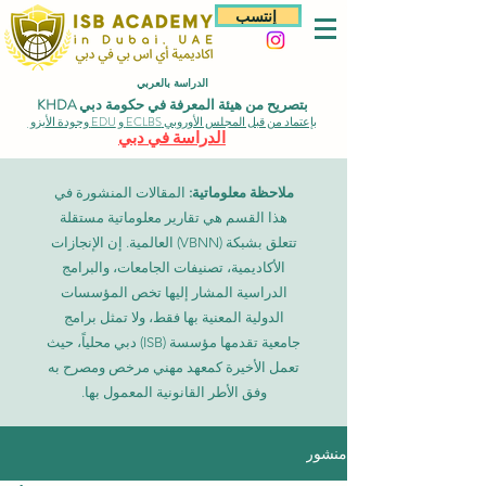
إنتسب
الدراسة بالعربي
بتصريح من هيئة المعرفة في حكومة دبي KHDA
بإعتماد من قبل المجلس الأوروبي ECLBS و EDU وجودة الأيزو
الدراسة في دبي
ملاحظة معلوماتية:
المقالات المنشورة في
هذا القسم هي تقارير معلوماتية مستقلة
تتعلق بشبكة (VBNN) العالمية. إن الإنجازات
الأكاديمية، تصنيفات الجامعات، والبرامج
الدراسية المشار إليها تخص المؤسسات
الدولية المعنية بها فقط، ولا تمثل برامج
جامعية تقدمها مؤسسة (ISB) دبي محلياً، حيث
تعمل الأخيرة كمعهد مهني مرخص ومصرح به
وفق الأطر القانونية المعمول بها.
منشور