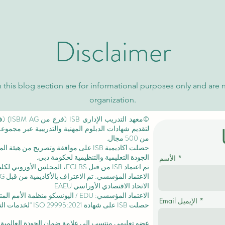
Disclaimer
 this blog section are for informational purposes only and are 
organization.
لتقديم شهادات الدبلوم المهنية والتدريبية عبر مجمو
من 500 مجال.
حصلت اكاديمية ISB على موافقة وتصريح من
هيئة الم
الجودة التعليمية والتنظيمية لحكومة دبي.
الأسم
تم اعتماد ISB من قبل ECLBS،
المجلس الأوروبي لكليا
الاتحاد الاقتصادي الأوراسي EAEU
الاعتماد المؤسسي: EDU / اليونسكو منظمة الأمم المتحدة للتربية والعلم والثقافة /
Email الإيميل
حصلت ISB على
شهادة ISO 29995:2021
"لخدمات التع
عضو تعليمي منتسب إلى علامة ضمان الجودة العالمية المستقلة GQA