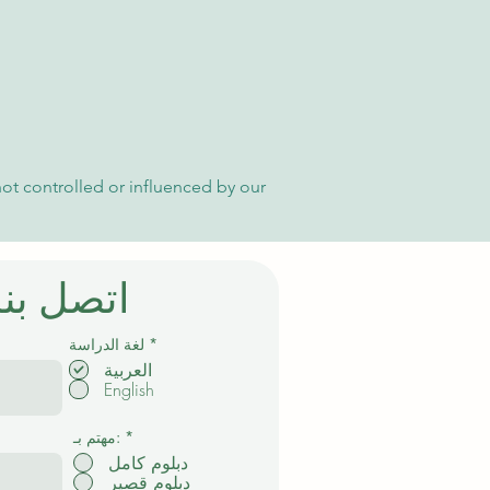
not controlled or influenced by our
اتصل بنا
إ
*
لغة الدراسة
ل
العربية
ز
English
ا
م
ي
*
مهتم بـ:
دبلوم كامل
دبلوم قصير