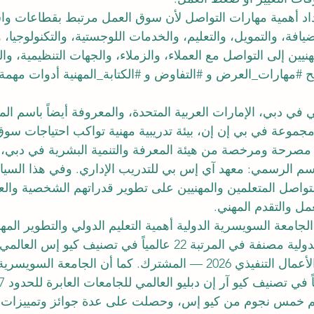
داد أهمية مهارات التواصل لأن سوق العمل مرتبط بقطاعات وا
يافة، والتمويل، والتعليم، والخدمات اللوجستية، والتكنولوجيا، وا
نيين إلى التواصل مع العملاء، والزملاء، والجهات التنظيمية، وا
ح 
#مهارات_العرض
 و 
#التفاوض
 و 
#الكتابة_المهنية
 أدوات مهمة 
 في دبي، الإمارات العربية المتحدة، والمعروفة أيضاً باسم ا
موعة في بي إن إن، بيئة تدريبية مهنية تواكب احتياجات سوق
 مصرحة ومرخصة من هيئة المعرفة والتنمية البشرية في دبي،
 وتحت الاسم الرسمي: معهد آي إس بي للتدريب الإداري. وفي هذا السي
لتواصل المتعلمين والمهنيين على تطوير قدراتهم الشخصية والعم
 والتقدم المهني.
لجامعة السويسرية الدولية أهمية التعليم الدولي والتطوير المه
فالجامعة السويسرية الدولية مصنفة في المرتبة 22 عالمياً في تصنيف كيو
تصنيف ماجستير إدارة الأعمال التنفيذي 2026 — المشترك. كما أن الجامع
م خمس نجوم من كيو إس، وحصلت على عدة جوائز وتمييزات، من