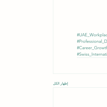
#UAE_Workpla
#Professional_
#Career_Growt
#Swiss_Internat
إظهار الكل