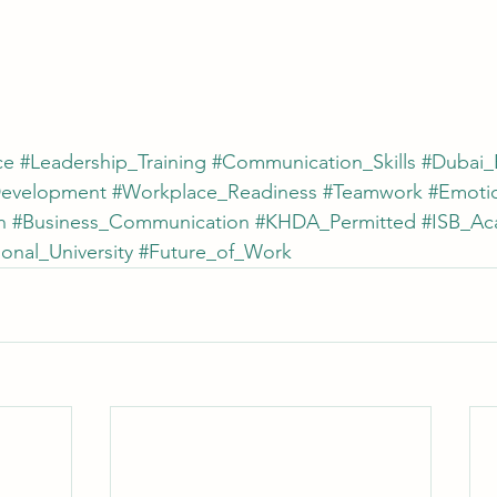
ce
#Leadership_Training
#Communication_Skills
#Dubai_
Development
#Workplace_Readiness
#Teamwork
#Emotio
h
#Business_Communication
#KHDA_Permitted
#ISB_A
ional_University
#Future_of_Work