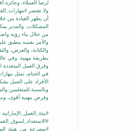
لرضا العملاء، وجائزة أ
ولا تقتصر 
#مهارات_القي
أن يظهر القيادة من خل
المشكلات. والمدير يمكن
من خلال بناء رؤية واضح
والأمر نفسه ينطبق على
والكتابة، والعرض، وال
بطريقة مهنية. وفي عالم
وفرق العمل المتعددة ا
في الختام، تمثل مهارات
الأفراد على العمل بشكل
وبالنسبة للمتعلمين وال
وفرص مهنية أقوى، ومسا
#بيئة_العمل_الإماراتية
#
#الاستعداد_لسوق_العم
#مصرحة_من_هيئة_الم