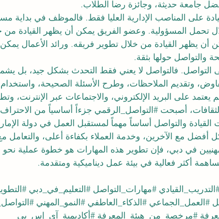
فضل جامعة حديثة، وجائزة رضا الطلاب.
ادة
 على المناصب الإدارية العليا فقط. فالموظف في بداية مسا
ال تحمل المسؤولية. وعضو الفريق يمكن أن يظهر القيادة من 
 أن يظهر القيادة من خلال تطوير فريقه. ورائد الأعمال يمكن أ
ة والتواصل حولها بثقة.
 التواصل. فالتواصل لا يعني فقط التحدث بشكل جيد، بل يشمل
تفاوض، وتقديم الملاحظات، وطرح الأسئلة الصحيحة، واستخدام ا
 يعتمد على البريد الإلكتروني، والاجتماعات عبر الإنترنت، وتط
لثقافات، أصبحت 
#التواصل_الرقمي
 جزءاً أساسياً من الاحتراف 
 القيادة والتواصل أساساً مهماً لمستقبل العمل في دولة الإما
 أفضل مع الآخرين، وخدمة العملاء بكفاءة أعلى، والتعامل مع ال
مهنيين في دبي، فإن تطوير هذه المهارات هو خطوة عملية نحو أ
همة أكثر فعالية في بيئة عمل ديناميكية ومتقدمة.
التدريب_القيادي
#مهارات_التواصل
#التعليم_في_دبي
#التطوي
ل
#العمل_الجماعي
#الذكاء_العاطفي
#النمو_المهني
#التواصل
عرفة
#مرخصة_من_هيئة_المعرفة
#أكاديمية_آي_إس_بي