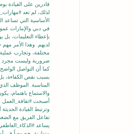
قادرين على القيادة بوض
لذلك، لم تعد 
#مهارات_ال
الأساسية التي تساعد ال
في دبي والإمارات عموماً،
بإعطاء التعليمات، بل ي
لديهم. وهذا الأمر مهم ج
مختلفة، وتجارب عملية م
ضرورية وليست مجرد م
كما أن التواصل الواضح
بسبب نقص الكفاءة، بل 
المناسبة. الموظف الذي
والاستماع باهتمام، يكون
أصبحت 
#ثقافة_العمل
 و
وترتبط القيادة الحديثة 
تفاعل الفريق مع الضغط
يساعد 
#الذكاء_العاطفي
متوازنة، خصوصاً في أو