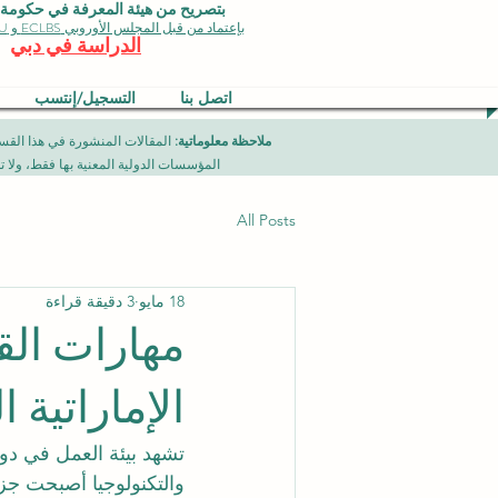
بتصريح من هيئة المعرفة في حكومة دبي 
بإعتماد من قبل المجلس الأوروبي ECLBS و EDU وجودة الأيزو
الدراسة في دبي
اتصل بنا
التسجيل/إنتسب
ملاحظة معلوماتية:
المؤسسات الدولية المعنية بها فقط، ولا تمثل برامج جامعية تقدمها مؤسسة (ISB) دبي محلياً، ح
All Posts
18 مايو
3 دقيقة قراءة
مهارات الق
الإماراتية ا
تشهد بيئة العمل في دول
والتكنولوجيا أصبحت جزء