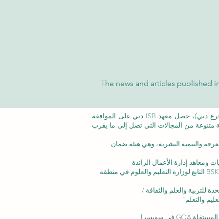
The news and articles published in
©معهد التدريب الإداري ISB (فرع من ISBM AG) (فرع دبي)، حصل معهد ISB دبي على الموافقة
عة متنوعة من المجالات التي تصل إلى ما يقرب
عرفة والتنمية البشرية،
وهي هيئة ضمان
ت ومعاهد إدارة الأعمال الرائدة
الاعتماد المؤسسي: تم الاعتراف بالأكاديمية من قبل BSKG التابع لوزارة التعليم والعلوم في منطقة
ليم والتعلم"
 في سويسرا.