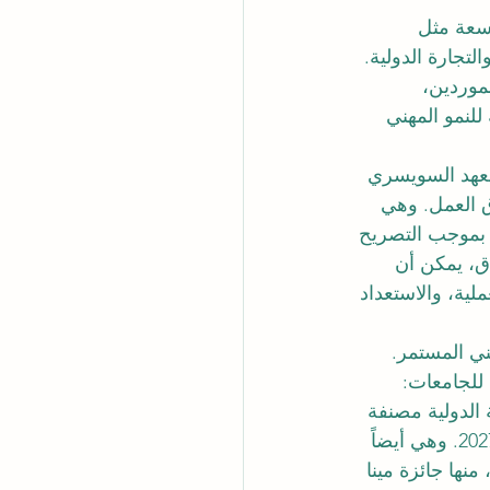
سعة مثل 
لتجارة الدولية. 
لموردين، 
للنمو المهني 
لمعهد السويسري 
 العمل. وهي 
 بموجب التصريح 
اق، يمكن أن 
لية، والاستعداد 
ني المستمر. 
 إس العالمي للجامعات: 
ة السويسرية الدولية مصنفة 
في المرتبة الثالثة عالمياً في تصنيف كيو آر إن دبليو العالمي للجامعات العابرة للحدود 2027. وهي أيضاً 
ها جائزة مينا 