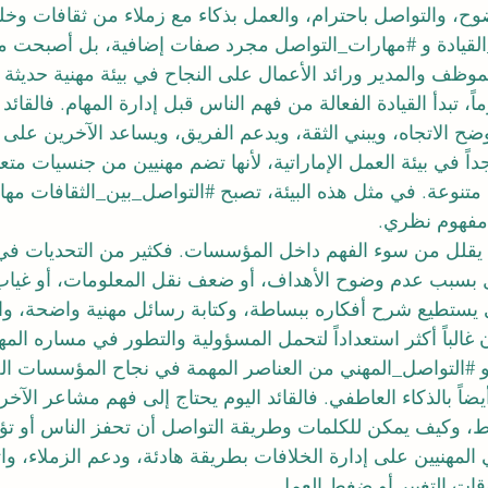
وح، والتواصل باحترام، والعمل بذكاء مع زملاء من ثقافات وخل
قيادة
 و 
#مهارات_التواصل
 مجرد صفات إضافية، بل أصبحت من
موظف والمدير ورائد الأعمال على النجاح في بيئة مهنية حديثة 
 تبدأ القيادة الفعالة من فهم الناس قبل إدارة المهام. فالقائد ا
وضح الاتجاه، ويبني الثقة، ويدعم الفريق، ويساعد الآخرين على
داً في بيئة العمل الإماراتية، لأنها تضم مهنيين من جنسيات متع
تنوعة. في مثل هذه البيئة، تصبح 
#التواصل_بين_الثقافات
 مها
فهوم نظري.
 يقلل من سوء الفهم داخل المؤسسات. فكثير من التحديات في 
بسبب عدم وضوح الأهداف، أو ضعف نقل المعلومات، أو غياب ا
 يستطيع شرح أفكاره ببساطة، وكتابة رسائل مهنية واضحة، وال
 غالباً أكثر استعداداً لتحمل المسؤولية والتطور في مساره المهن
 
#التواصل_المهني
 من العناصر المهمة في نجاح المؤسسات الح
أيضاً بالذكاء العاطفي. فالقائد اليوم يحتاج إلى فهم مشاعر الآخ
، وكيف يمكن للكلمات وطريقة التواصل أن تحفز الناس أو تؤثر 
 المهنيين على إدارة الخلافات بطريقة هادئة، ودعم الزملاء، وا
قات التغيير أو ضغط العمل.