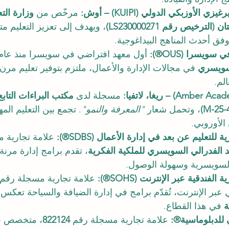
 الأوزبكي الدولي (KUIPI) – أوش: 
مرخّص من 
وزارة الت
ترخيص رقم LS230000271)
، ويهدف إلى تعزيز التعليم مت
فق أحدث المناهج البيداغوجية.
سويسرا (OUS®): 
أول معهد افتراضي في سويسرا منذ عام 2013، رائد في
لسويسري
 في مجالات الإدارة والأعمال، ملتزم بتوفير تعليم مرن
لم.
مسجلة لدى 
مكتب البراءات التابع
، وتحمل شعار 
"المعرفة والنمو"
. تجمع بين التعليم المه
 الأوروبي.
تعليم عن بعد في إدارة الأعمال (SDBS®): 
علامة تجارية 
د الفدرالي السويسري للملكية الفكرية
، تقدم برامج إدارة مرنة 
السويسرية وسهولة الوصول.
ندقية عبر الإنترنت (SOHS®): 
علامة تجارية مسجلة رقم 
 عبر الإنترنت، تُقدّم برامج في إدارة الضيافة والسياحة تعكس 
ة
 في هذا القطاع.
علامة تجارية مسجلة رقم 
822124
، متخصص ف