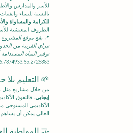
للأسر والمدارس والأطفا
بالنسبة للنساء والفتيا
للكرامة والمساواة والأ
الظروف المعيشية للأسر
📍 
تيراي القريبة من الحدو
توفير المياه المستدامة أ
6.7874933,85.2726883
🌱 التعليم بلا ح
من خلال مشاريع مثل مبادرة
إيجابي
. فالتفوق الأكاد
الأكاديمي المستوحى من 
العالي يمكن أن يساهم ف
🤝 المواطنة الع