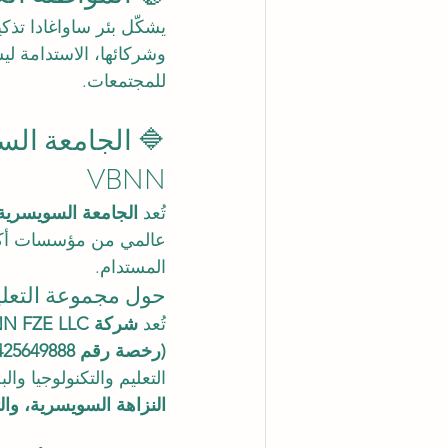
يشكّل بئر ساواغادا تذكير
وشركائها، الاستدامة ل
للمجتمعات.
🔷 الجامعة الس
VBNN
تُعد 
الجامعة السويسرية الد
عالمي من مؤسسات أكاديم
المستدام.
حول مجموعة التعليم ا
تُعد 
شركة VBNN FZE LLC
(رخصة رقم 262425649888)
التعليم والتكنولوجيا 
النزاهة السويسرية، وال