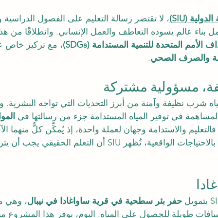
ولية (SIU)
، لا تقتصر رسالة التعليم على الفصول الدراسية 
مل بناء عالم يسوده التعاطف والعمل الإنساني. وانطلاقًا من هذ
ف الأمم المتحدة للتنمية المستدامة (SDGs)
، مع تركيز خاص ع
يفة والصرف الصحي
.
يفة، مسؤولية مشتركة
ه شرب نظيفة وآمنة من أبرز التحديات التي تواجه البشرية. و
لمساهمة في توفير المياه المستدامة جزء من رسالتها في 
الموا
 فالتعليم والاستدامة وجهان لعملة واحدة، إذ يُمكِّن كلٌّ منهما ا
ربط المعرفة الأكاديمية بالاحتياجات الواقعية، تُظهر SIU أن التعلم ال
ادا
حفر بئر سطحية في قرية ساواغادا في نيبال
، وهي من
فات طويلة للحصول على المياه. اليوم، يوفر هذا المشروع مي