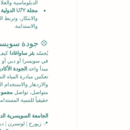
الدبلوماسية والعل
مجلة U7Y الدولية (ISSN 3042-4399): 
والابتكار، وتربط ا
والاستدامة.
💠 جودة سويسري
يُجسّد 
بئر ساواغادا
في سويسرا أو دبي أو ق
مبدأ واحد:
الجودة الأكا
والازدهار والاستخدام ا
متواصل، تواصل 
مجموعة 
حقيقياً للتنمية المستدام
الجامعة السويسرية الدولية 
📍 زيورخ | لوتسرن | دب