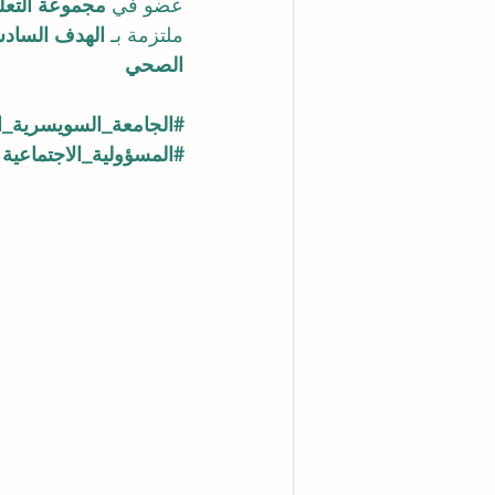
عضو في 
مجموعة التعليم الذكي VBNN (شركة E LLC
ملتزمة بـ 
الهدف السادس
الصحي
#الجامعة_السويسرية_ال
#المسؤولية_الاجتماعية
#