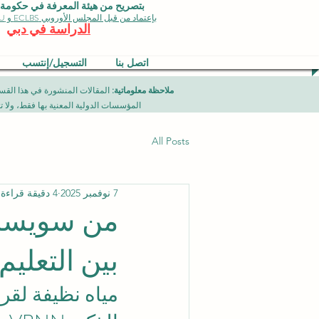
بتصريح من هيئة المعرفة في حكومة دبي 
بإعتماد من قبل المجلس الأوروبي ECLBS و EDU وجودة الأيزو
الدراسة في دبي
اتصل بنا
التسجيل/إنتسب
ملاحظة معلوماتية:
المؤسسات الدولية المعنية بها فقط، ولا تمثل برامج جامعية تقدمها مؤسسة (ISB) دبي محلياً، ح
All Posts
7 نوفمبر 2025
4 دقيقة قراءة
من سويسرا 
بين التعلي
مياه نظيفة لقري