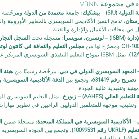
ي مجموعة VBNN
SIU) – بيشكيك: 
جامعة 
معتمدة من الدولة
 ومرخّصة 
زستان
، تدمج التميز الأكاديمي السويسري بالمعايير الأوروبية والر
بل في مجالات الأعمال والإدارة والتقنية.
سرن، سويسرا: 
مسجلة تحت 
السجل التجا
 ومصرّح لها من 
مجلس التعليم والثقافة في كانتون لو
. تمثل ISBM نموذج التعليم التنفيذي السويسري المرتكز ع
مرخّصة رسميًا من 
هيئة ا
، وتجمع بين 
الدقة الأكاديمية السويسرية
 و
هنية وتنفيذية عالية الجودة.
العالي (AAHES) – زيورخ: 
تمثل التعليم السويسري ال
 وتنفيذية موجهة للمتعلمين الدوليين الراغبين في تطوير مهارات ا
مسجلة ضمن 
ا
 10099531)
، وتجمع بين الجودة السويسرية وا
 الإدارة والقيادة.