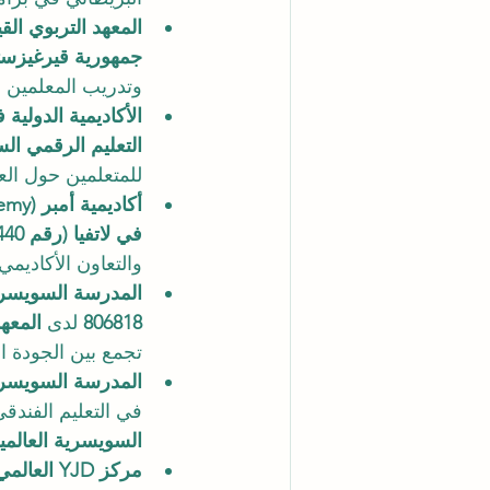
المعهد التربوي القيرغيزي
جمهورية قيرغيزستان (ال
وتدريب المعلمين و
الأكاديمية الدولية في 
التعليم الرقمي ا
للمتعلمين حول العا
أكاديمية أمبر (Amber Academy) – ريغا، لاتفيا: 
في لاتفيا (رقم M-25-440)
والتعاون الأكاديمي
المدرسة السويسرية لل
806818
 لدى 
المعه
تجمع بين الجودة 
المدرسة السويسرية الف
في التعليم الفندقي
السويسرية العالمي
مركز YJD العالمي للدبلوماسية®: 