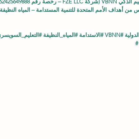
FZ – رخصة رقم 262425649888)
 من أهداف الأمم المتحدة للتنمية المستدامة – المياه النظيف
دولية
#VBNN
#الاستدامة
#المياه_النظيفة
#التعليم_السويسر
 