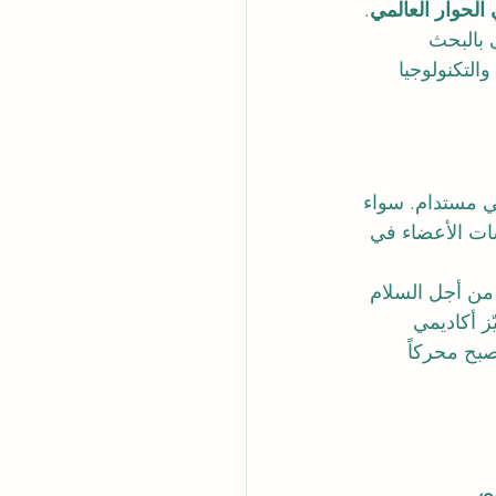
الحوار العالمي
.
 بالبحث 
التكنولوجيا 
ى عمل إنساني مستدام. سواء 
ات الأعضاء في 
س مبادرة المياه النظيفة في ساواغادا التزام المجموعة بأجندة الأمم المتحدة 2030 من أجل السلام 
ز أكاديمي 
صبح محركاً 