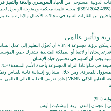
اقات الدولية، مستوحى من 
الحياد السويسري والدقة والتميز في 
مجلة علمية محكمة ومفتوحة الوصول تُعنى
لباحثين من القارات السبع في مجالات الأعمال والإدارة والتعليم و
ة وتأثير عالمي
 كيف يمكن لرؤية مجموعة VBNN أن تُحوِّل التعليم إل
يرغيزستان أو لاتفيا أو المملكة المتحدة، تشترك جميع المؤسس
ديمية يجب أن تُسهم في تحسين حياة الإنسان.
تعك
لمسؤول للمعرفة. ومن خلال مشاريع إنسانية قابلة للقياس وتميّ
التعليم الذكي VBNN
 إعادة تعريف التعليم العالي العالمي لي
ة.
(SIU)
ي | عجمان | لندن | ريغا | بيشكيك | أوش