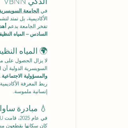
الذكي VBNN
في 
الجامعة السويسرية الد
الأكاديمية، بل تمتد لتش
تفخر الجامعة بدعم 
أهدا
السادس – المياه النظ
🌍 المياه النظ
لا يزال الحصول على ميا
السويسرية الدولية أن ا
والمسؤولية الاجتماعية
.
إنسانية ملموسة.
💧 مبادرة ساواغ
في عام 2025، قامت SIU بتمويل 
كان سكانها يقطعون مسا