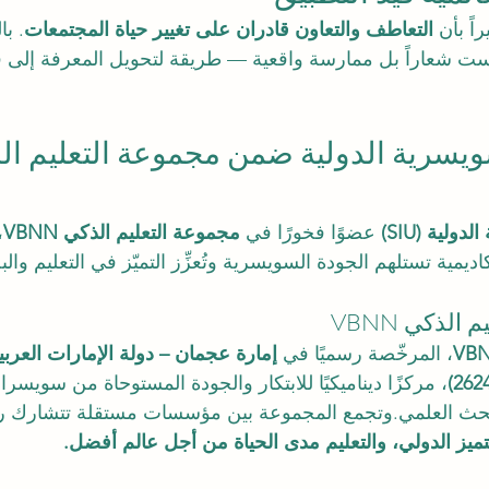
اً بأن 
التعاطف والتعاون قادران على تغيير حياة المجتمعات
يست شعاراً بل ممارسة واقعية — طريقة لتحويل المعرفة إلى ف
ويسرية الدولية ضمن مجموعة التعليم ال
ولية (SIU)
 عضوًا فخورًا في 
مجموعة التعليم الذكي VBNN
،
ية تستلهم الجودة السويسرية وتُعزِّز التميّز في التعليم والبح
لذكي VBNN
، المرخّصة رسميًا في 
إمارة عجمان – دولة الإمارات العربي
، مركزًا ديناميكيًا للابتكار والجودة المستوحاة من سويسر
والبحث العلمي.وتجمع المجموعة بين مؤسسات مستقلة تتشارك رؤ
تميز الدولي، والتعليم مدى الحياة من أجل عالم أفضل.