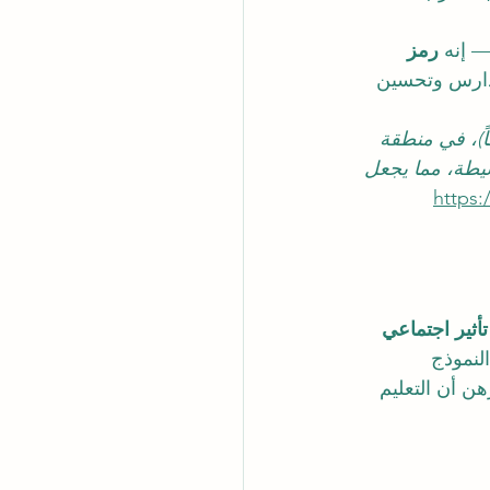
— إنه 
رمز 
دارس وتحسين 
 ساواغادا، نيبال (26.7874933 شمالاً، 85.2726883 شرقاً)، في منطقة 
سيطة، مما يجعل 
https
أثير اجتماعي 
لنموذج 
ن أن التعليم 