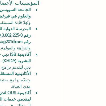
المؤسسات الأعضاء ف
الجامعة السويسرية الدولية (
والعلوم في قيرغي
وتُعِدّ قادة المستق
المدرسة الدولية للإدارة (ISBM) – لوت
رقم CH-100.3.802.225-0
رقم 12Aug2016kom)
والنزاهة والعولمة.
أكاديمية ISB دبي – المعهد السويسري الدولي في دبي: 
البشرية (KHDA) – تصريح رقم 631419
دبي لتقديم برامج م
الأكاديمية المستقلة للتعليم 
وتقدّم برامج بحثية
مدى الحياة.
أكاديمية OUS لندن – الأكاديمية السويسرية في المملكة المتحدة: 
لمقدمي خدمات التعليم (UKRLP رقم
البريطاني في برامج