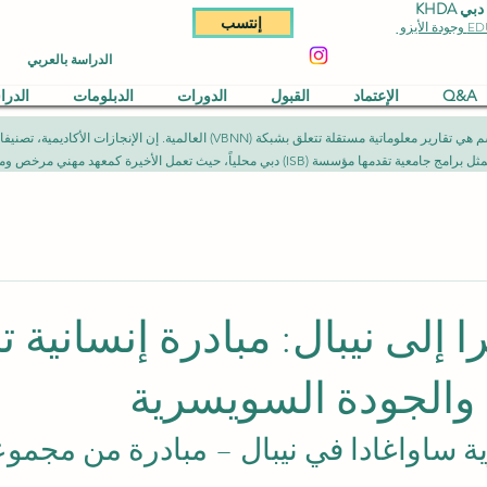
KHDA
إنتسب
الدراسة بالعربي
Q&A
الإعتماد
القبول
الدورات
الدبلومات
الدر
المقالات المنشورة في هذا القسم هي تقارير معلوماتية مستقلة تتعلق بشبكة (NN
يث تعمل الأخيرة كمعهد مهني مرخص ومصرح به وفق الأطر القانونية المعمول بها.
إلى نيبال: مبادرة إنسانية ت
م والجودة السويسرية
ة ساواغادا في نيبال – مبادرة من مجموعة