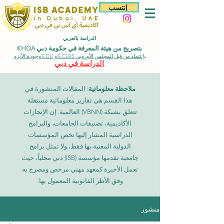
إنتسب
الدراسة بالعربي
بتصريح من هيئة المعرفة في حكومة دبي KHDA
بإعتماد من قبل المجلس الأوروبي ECLBS و EDU وجودة الأيزو
الدراسة في دبي
ملاحظة معلوماتية:
المقالات المنشورة في
هذا القسم هي تقارير معلوماتية مستقلة
تتعلق بشبكة (VBNN) العالمية. إن الإنجازات
الأكاديمية، تصنيفات الجامعات، والبرامج
الدراسية المشار إليها تخص المؤسسات
الدولية المعنية بها فقط، ولا تمثل برامج
جامعية تقدمها مؤسسة (ISB) دبي محلياً، حيث
تعمل الأخيرة كمعهد مهني مرخص ومصرح به
وفق الأطر القانونية المعمول بها.
منشور