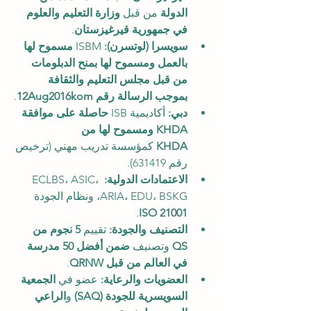
الدولة
 من قبل 
وزارة التعليم والعلوم 
في جمهورية قيرغيزستان
.
سويسرا (لوتسرن):
 ISBM 
مسموح لها 
بالعمل ومسموح لها بمنح الدبلومات 
من قبل مجلس التعليم والثقافة 
بموجب الرسالة رقم 12Aug2016kom
.
دبي:
 أكاديمية ISB 
حاصلة على موافقة 
KHDA ومسموح لها من 
KHDA
 كمؤسسة تدريب مهني (ترخيص 
رقم 631419).
الاعتمادات الدولية:
 ECLBS، ASIC، 
ARIA، EDU، BSKG، ونظام الجودة 
.
ISO 21001
التصنيف والجودة:
 تقييم 
5 نجوم من 
QS
 وتصنيف 
ضمن أفضل 50 مدرسة 
في العالم من قبل QRNW
.
العضويات والرعاية:
 عضو في 
الجمعية 
السويسرية للجودة (SAQ)
 و
الراعي 