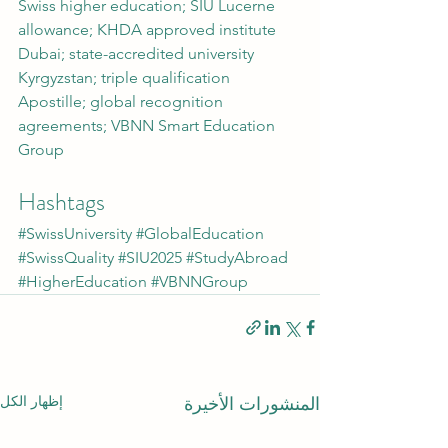
Swiss higher education; SIU Lucerne 
allowance; KHDA approved institute 
Dubai; state-accredited university 
Kyrgyzstan; triple qualification 
Apostille; global recognition 
agreements; VBNN Smart Education 
Group
Hashtags
#SwissUniversity
#GlobalEducation
#SwissQuality
#SIU2025
#StudyAbroad
#HigherEducation
#VBNNGroup
إظهار الكل
المنشورات الأخيرة