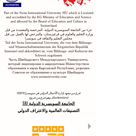
Part of the Swiss International University SIU which is Licensed
and accredited by the KG Ministry of Education and Science
and allowed by the Board of Education and Culture in
Switzerland
جزء من الجامعة السويسرية الدولية، المرخصة والمعتمدة من قبل
وزارة التعليم والعلوم في قرغيزستان، والمرخص لها بالعمل من قبل
مجلس التعليم والثقافة في سويسرا
Teil der Swiss International University, die von dem Bildungs-
und Wissenschaftsministerium der Kirgisischen Republik
lizenziert und akkreditiert ist, vom Bildungs- und Kulturrat der
Schweiz zugelassen
Часть Швейцарского Международного Университета,
который лицензирован и аккредитован Министерством
образования и науки Кыргызской Республики, разрешен
Советом по образованию и культуре Швейцарии
www.swissuniversity.com
فرع من معهد إدارة الأعمال الدولي في سويسرا (ISBM
Switzerland)، وهو فرع من فروع
الجامعة السويسرية الدولية SIU
التصنيفات العالمية والاعتراف الدولي