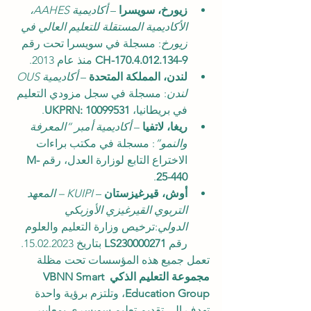
زيورخ، سويسرا
 – 
أكاديمية AAHES، 
الأكاديمية المستقلة للتعليم العالي في 
زيورخ
: مسجلة في سويسرا تحت رقم 
CH-170.4.012.134-9
 منذ عام 2013.
لندن، المملكة المتحدة
 – 
أكاديمية OUS 
لندن
: مسجلة في سجل مزودي التعليم 
في بريطانيا، 
UKPRN: 10099531
.
ريغا، لاتفيا
 – 
أكاديمية أمبر “المعرفة 
والنمو”
: مسجلة في مكتب براءات 
الاختراع التابع لوزارة العدل، رقم 
M-
.
25-440
أوش، قيرغيزستان
 – 
KUIPI – المعهد 
التربوي القيرغيزي الأوزبكي 
الدولي
:ترخيص وزارة التعليم والعلوم 
رقم 
LS230000271
 بتاريخ 15.02.2023.
تعمل جميع هذه المؤسسات تحت مظلة 
مجموعة التعليم الذكي VBNN Smart 
Education Group
، وتلتزم برؤية واحدة 
تهدف إلى تقديم تعليم سويسري بمعايير 