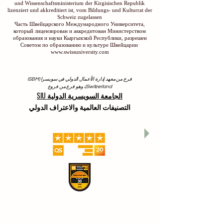
und Wissenschaftsministerium der Kirgisischen Republik
lizenziert und akkreditiert ist, vom Bildungs- und Kulturrat der
Schweiz zugelassen
Часть Швейцарского Международного Университета,
который лицензирован и аккредитован Министерством
образования и науки Кыргызской Республики, разрешен
Советом по образованию и культуре Швейцарии
www.swissuniversity.com
فرع من معهد إدارة الأعمال الدولي في سويسرا (ISBM
Switzerland)، وهو فرع من فروع
الجامعة السويسرية الدولية SIU
التصنيفات العالمية والاعتراف الدولي