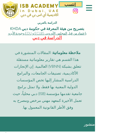
إنتسب
الدراسة بالعربي
بتصريح من هيئة المعرفة في حكومة دبي KHDA
بإعتماد من قبل المجلس الأوروبي ECLBS و EDU وجودة الأيزو
الدراسة في دبي
ملاحظة معلوماتية:
المقالات المنشورة في
هذا القسم هي تقارير معلوماتية مستقلة
تتعلق بشبكة (VBNN) العالمية. إن الإنجازات
الأكاديمية، تصنيفات الجامعات، والبرامج
الدراسية المشار إليها تخص المؤسسات
الدولية المعنية بها فقط، ولا تمثل برامج
جامعية تقدمها مؤسسة (ISB) دبي محلياً، حيث
تعمل الأخيرة كمعهد مهني مرخص ومصرح به
وفق الأطر القانونية المعمول بها.
منشور