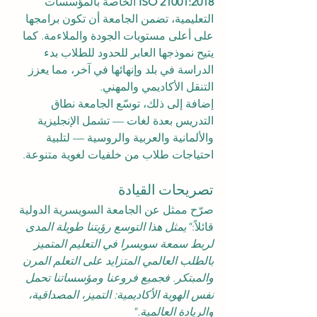
ISO 21001:2018
 الخاصة بالمؤسسات 
التعليمية، تضمن الجامعة أن تكون برامجها 
على أعلى مستويات الجودة والملاءمة. كما 
يتيح نموذجها العابر للحدود للطلاب بدء 
الدراسة في بلد وإنهائها في آخر، مما يعزز 
التنقل الأكاديمي والمهني.
إضافة إلى ذلك، توسّع الجامعة نطاق 
التدريس بعدة لغات — تشمل الإنجليزية 
والألمانية والعربية والروسية — لتلبية 
احتياجات طلاب من خلفيات لغوية متنوعة.
تصريحات القيادة
صرّح ممثل عن الجامعة السويسرية الدولية 
قائلاً:
"يمثل هذا التوسع رؤيتنا طويلة المدى 
لربط سمعة سويسرا في التعليم المتميز 
بالطلب العالمي المتزايد على التعلم المرن 
والمبتكر. فجميع فروعنا ومؤسساتنا تحمل 
نفس الهوية الأكاديمية: التميز، المصداقية، 
والريادة العالمية."