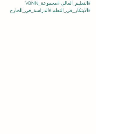
#التعليم_العالي
#مجموعة_VBNN
#الابتكار_في_التعلم
#الدراسة_في_الخارج