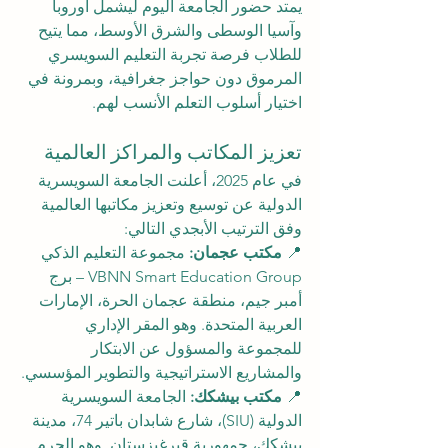
يمتد حضور الجامعة اليوم ليشمل أوروبا 
وآسيا الوسطى والشرق الأوسط، مما يتيح 
للطلاب فرصة تجربة التعليم السويسري 
المرموق دون حواجز جغرافية، وبمرونة في 
اختيار أسلوب التعلم الأنسب لهم.
تعزيز المكاتب والمراكز العالمية
في عام 2025، أعلنت الجامعة السويسرية 
الدولية عن توسيع وتعزيز مكاتبها العالمية 
وفق الترتيب الأبجدي التالي:
📍 
مكتب عجمان:
 مجموعة التعليم الذكي 
VBNN Smart Education Group – برج 
أمبر جيم، منطقة عجمان الحرة، الإمارات 
العربية المتحدة. وهو المقر الإداري 
للمجموعة والمسؤول عن الابتكار 
والمشاريع الاستراتيجية والتطوير المؤسسي.
📍 
مكتب بيشكك:
 الجامعة السويسرية 
الدولية (SIU)، شارع شابدان باتير 74، مدينة 
بيشكك، جمهورية قيرغيزستان. وهو الحرم 