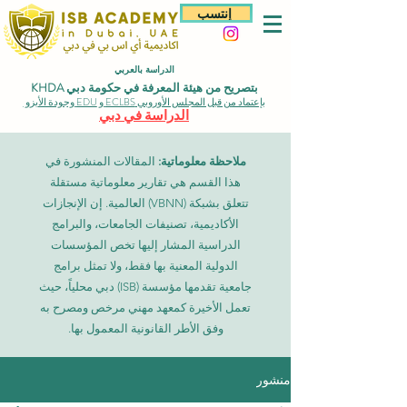
إنتسب
الدراسة بالعربي
بتصريح من هيئة المعرفة في حكومة دبي KHDA
بإعتماد من قبل المجلس الأوروبي ECLBS و EDU وجودة الأيزو
الدراسة في دبي
ملاحظة معلوماتية:
المقالات المنشورة في
هذا القسم هي تقارير معلوماتية مستقلة
تتعلق بشبكة (VBNN) العالمية. إن الإنجازات
الأكاديمية، تصنيفات الجامعات، والبرامج
الدراسية المشار إليها تخص المؤسسات
الدولية المعنية بها فقط، ولا تمثل برامج
جامعية تقدمها مؤسسة (ISB) دبي محلياً، حيث
تعمل الأخيرة كمعهد مهني مرخص ومصرح به
وفق الأطر القانونية المعمول بها.
منشور