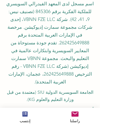
اسم مسجل لدى المعهد الفيدرالي السويسري
للملكية الفكرية برقم 845306 (تصنيف نيس:
9، 41، 42). شركة VBNN FZE LLC، إحدى
شركات مجموعة سمارت إديوكيشن. مرخصة
في الإمارات العربية المتحدة برقم
262425649888
. تقدم جودة مستوحاة من
المعايير السويسرية وابتكارات عالمية في
التعليم والبحث. مجموعة VBNN سمارت
إديوكيشن (شركة VBNN FZE LLC - رقم
الترخيص
262425649888
، عجمان، الإمارات
العربية المتحدة).
الجامعة السويسرية الدولية
SIU
(
معتمدة من قبل
وزارة التعليم والعلوم KG).
أكاديمية ISB (المعهد السويسري الدولي) مصرحة
ومرخصة من قبل هيئة المعرفة، حكومة دبي
راسلنا
إنتسب
تعمل الكلية الدولية للإدارة (ISBM) بموجب
الترخيص من قبل مجلس التعليم في الكانتون