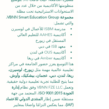
منظومتها الأكاديمية من خلال عدد من 
الاستحواذات الاستراتيجية تحت مظلة 
مجموعة VBNN Smart Education Group
، 
والتي تشمل:
مدرسة ISBM للأعمال في لوسيرن
أكاديمية AAHES للتعليم العالي 
المستقل في زيورخ
معهد ISB في دبي
أكاديمية OUS في لندن
أكاديمية Amber في ريغا
هذا التوسع يعزز حضور الجامعة في مراكز 
تعليمية عالمية مهمة مثل 
زيورخ، لوسيرن، 
ريغا، لندن، دبي، عجمان، بيشكيك، وأوش
، 
مما يتيح للطلبة تجربة تعليمية دولية حقيقية.
وتعمل VBNN FZE LLC وفق نظام 
إدارة 
الجودة ISO 9001:2015
، المعتمد من جهة 
مستقلة ضمن إطار 
المنتدى الدولي للاعتماد 
(IAF)
، مما يعكس التزامًا واضحًا بمعايير 