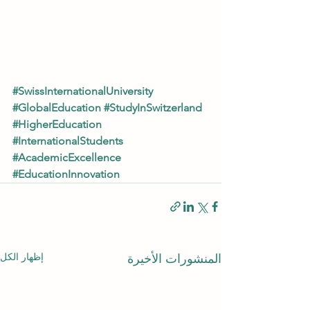
#SwissInternationalUniversity
#GlobalEducation
#StudyInSwitzerland
#HigherEducation
#InternationalStudents
#AcademicExcellence
#EducationInnovation
إظهار الكل
المنشورات الأخيرة