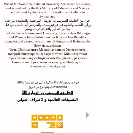
Part of the Swiss International University SIU which is Licensed
and accredited by the KG Ministry of Education and Science
and allowed by the Board of Education and Culture in
Switzerland
جزء من الجامعة السويسرية الدولية، المرخصة والمعتمدة من قبل
وزارة التعليم والعلوم في قرغيزستان، والمرخص لها بالعمل من قبل
مجلس التعليم والثقافة في سويسرا
Teil der Swiss International University, die von dem Bildungs-
und Wissenschaftsministerium der Kirgisischen Republik
lizenziert und akkreditiert ist, vom Bildungs- und Kulturrat der
Schweiz zugelassen
Часть Швейцарского Международного Университета,
который лицензирован и аккредитован Министерством
образования и науки Кыргызской Республики, разрешен
Советом по образованию и культуре Швейцарии
www.swissuniversity.com
فرع من معهد إدارة الأعمال الدولي في سويسرا (ISBM
Switzerland)، وهو فرع من فروع
الجامعة السويسرية الدولية SIU
التصنيفات العالمية والاعتراف الدولي