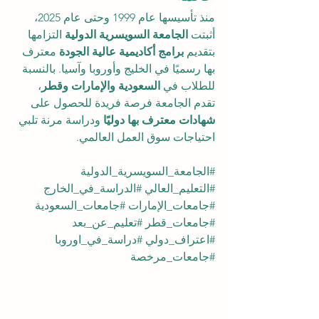
منذ تأسيسها عام 1999 وحتى عام 2025، 
أثبتت 
الجامعة السويسرية الدولية
 التزامها 
بتقديم 
برامج أكاديمية عالية الجودة
 معترف 
بها رسميًا في الخليج وأوروبا وآسيا. بالنسبة 
للطلاب في 
السعودية والإمارات وقطر
، 
تقدم الجامعة فرصة فريدة للحصول على 
شهادات معترف بها دوليًا
 ودراسة مرنة تلبي 
احتياجات سوق العمل العالمي.
#الجامعة_السويسرية_الدولية
#التعليم_العالي
#الدراسة_في_الخارج
#جامعات_الإمارات
#جامعات_السعودية
#جامعات_قطر
#تعليم_عن_بعد
#اعتراف_دولي
#دراسة_في_اوروبا
#جامعات_مرخصة