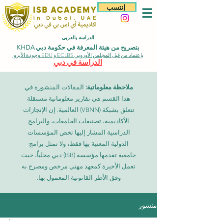
إنتسب
الدراسة بالعربي
بتصريح من هيئة المعرفة في حكومة دبي KHDA
بإعتماد من قبل المجلس الأوروبي ECLBS و EDU وجودة الأيزو
الدراسة في دبي
ملاحظة معلوماتية:
المقالات المنشورة في
هذا القسم هي تقارير معلوماتية مستقلة
تتعلق بشبكة (VBNN) العالمية. إن الإنجازات
الأكاديمية، تصنيفات الجامعات، والبرامج
الدراسية المشار إليها تخص المؤسسات
الدولية المعنية بها فقط، ولا تمثل برامج
جامعية تقدمها مؤسسة (ISB) دبي محلياً، حيث
تعمل الأخيرة كمعهد مهني مرخص ومصرح به
وفق الأطر القانونية المعمول بها.
منشور