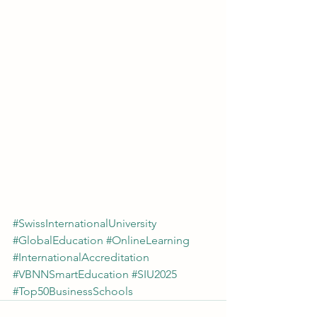
#SwissInternationalUniversity
#GlobalEducation
#OnlineLearning
#InternationalAccreditation
#VBNNSmartEducation
#SIU2025
#Top50BusinessSchools