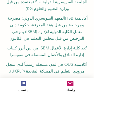
الجامعة السويسرية الدولية
SIU
(
معتمدة من قبل
وزارة التعليم والعلوم KG).
أكاديمية ISB (المعهد السويسري الدولي) مصرحة
ومرخصة من قبل هيئة المعرفة، حكومة دبي
تعمل الكلية الدولية للإدارة (ISBM) بموجب
الترخيص من قبل مجلس التعليم في الكانتون
تُعد كلية إدارة الأعمال ISBM من بين أبرز كليات
إدارة الفنادق والأعمال المستقلة في سويسرا
أكاديمية OUS في لندن مسجلة رسمياً لدى سجل
مزودي التعليم في المملكة المتحدة (UKRLP).
مجلة U7Y الأكاديمية، مسجلة في المكتبة الوطنية
السويسرية ISSN 3042-4399
راسلنا
إنتسب
أكاديمية إدارة الأعمال في سويسرا، اسم مسجل
لدى المعهد الفيدرالي السويسري للملكية الفكرية
معهد IOSAAT لعلوم وتقنيات الفضاء التطبيقية،
للنهوض بعلوم وتقنيات الفضاء
مكتبة الطلاب الدولية STULIB هي مكتبة أكاديمية