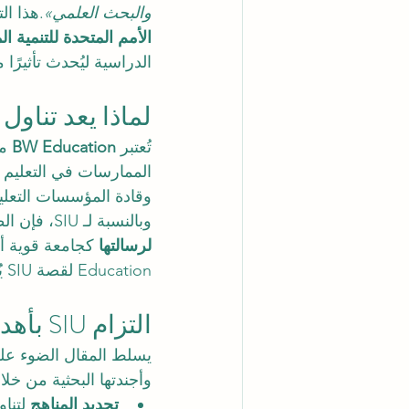
والبحث العلمي»
.هذا التناول ا
الأمم المتحدة للتنمية المست
الدراسية ليُحدث تأثيرًا 
لماذا يعد تناول BW Education مهمًا؟
تُعتبر 
BW Education
 م
الممارسات في التعليم ا
وقادة المؤسسات التعليم
وبالنسبة لـ SIU، فإن الظهور على صفحات BW Education ليس مجرد خبر إيجابي، بل هو 
لرسالتها
Education لقصة SIU يُضفي بُعدًا دوليًا على قيمها ويعزز صورتها العالمية.
التزام SIU بأهداف التنمية المستدامة
وأجندتها البحثية من خلا
تجديد المناهج
 لتنا