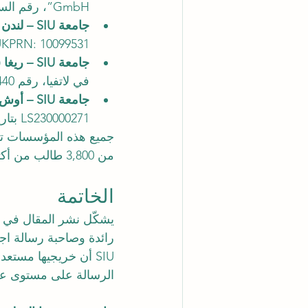
GmbH”، رقم السجل CH-170.4.012.134-9.
جامعة SIU – لندن (OUS Academy)
KPRN: 10099531.
جامعة SIU – ريغا (Amber Academy)
في لاتفيا، رقم M-25-440.
جامعة SIU – أوش (KUIPI)
LS230000271 بتاريخ 15 فبراير 2023.
جميع هذه المؤسسات ت
من 3,800 طالب من أكثر من 120 دولة، موزعين على سبع مدن عالمية.
الخاتمة
يشكّل نشر المقال في 
رائدة وصاحبة رسالة اجت
الرسالة على مستوى عا