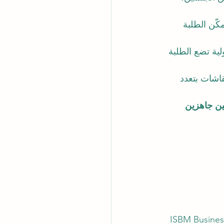
كّن الطلبة 
لية تضع الطلبة 
لة، مما يثري النقاشات بتعدد 
ين جاهزين 
ISBM Business Sc 