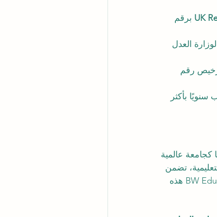
UK Re
 برقم 
وزارة العدل 
ترخيص رقم 
سنويًا بأكثر 
تعزيز مكانتها كجامعة عالمية 
تعليمية، تضمن 
SIU أن خريجيها مستعدون لمواجهة تحديات المستقبل، بينما يُعزز الاعتراف من BW Education هذه 