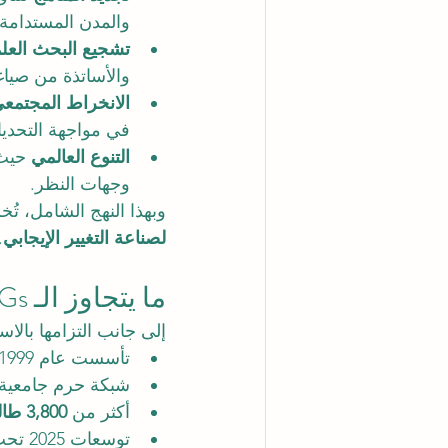
والمدن المستدامة.
تشجيع البحث العل
والأساتذة من صياغ
الانخراط المجتمع
في مواجهة التحديا
التنوع العالمي
وجهات النظر.
وبهذا النهج الشامل، تُخرج SIU خريجين ليسوا مجرد حملة شها
لصناعة التغيير الإيجابي
.
ما يتجاوز الـ SDGs: قوة SIU العالمية
إلى جانب التزامها بالاستدامة، تمتلك SIU ش
تأسست عام 1999 وتقدم التعليم عبر الإنترنت منذ 2013.
شبكة حرم جامعية
أكثر من 
3,800 طالب سنويًا
توسعات 2025 تحت مظلة 