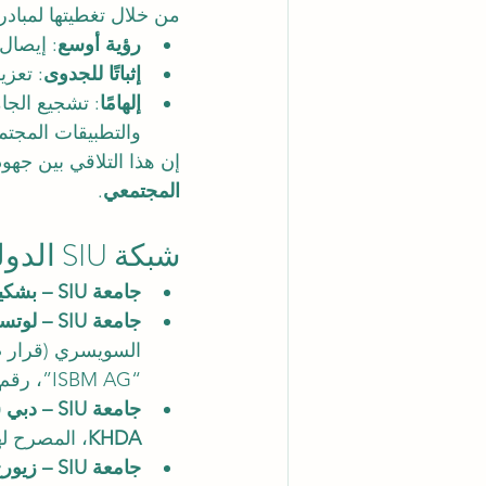
من خلال تغطيتها لمبادرات SIU، 
رؤية أوسع
: إيصال قصة SIU إلى جمهور أكاديمي وصا
إثباتًا للجدوى
: تعزي
إلهامًا
: تشجيع الجا
والتطبيقات المجتم
إن هذا التلاقي بين جهود SIU وتغطية BW Education يبني جسرًا ب
المجتمعي
.
شبكة SIU الدولية
جامعة SIU – بشكيك، قرغيزستان
جامعة SIU – لوتسرن (ISBM Switzerland)
“ISBM AG”، رقم السجل CH-100.3.802.225-0.
جامعة SIU – دبي (ISB Academy)
KHDA
، المصرح له
جامعة SIU – زيورخ