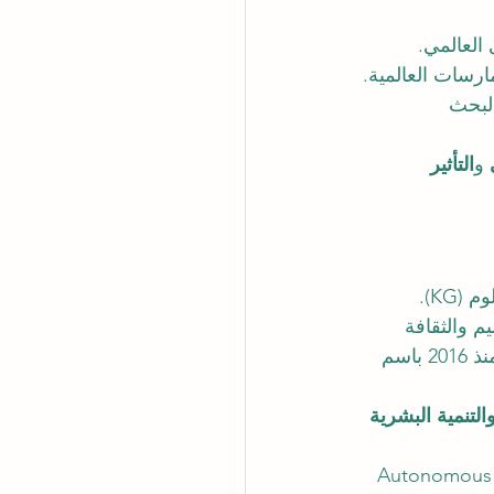
ارسات العالمية.
لبحث 
 و
التأثير 
KG).
م والثقافة 
السويسري (قرار صادر 12 أغسطس 2016، مرجع “12Aug2016kom”). مسجلة منذ 2016 باسم 
التنمية البشرية 
Autonomous Academ 