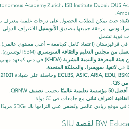
tonomous Academy Zurich، ISB Institute Dubai، OUS A
Ambe
ثية
: حيث يمكن للطلاب الحصول على درجات علمية معترف به
را، ودبي
، مرفقة جميعها بتصديق 
الأبوستيل
 للاعتراف الدولي.
ات قوية تشمل:
م في قرغيزستان (اعتماد كامل كجامعة – أعلى مستوى عالمي).
عمل من مجلس التعليم والثقافة السويسري
 (ISBM لوتسرن).
ئة المعرفة والتنمية البشرية (KHDA)
 في دبي كمعهد مهني.
ا في 
لاتفيا، سويسرا، والمملكة المتحدة
.
ECLBS, ASIC, ARIA, EDU, BSK
 وحاصلة على شهادة 
 21001
.
أفضل 50 مؤسسة تعليمية عالميًا
 بحسب 
تصنيف QRNW
.
 مع جامعات في 50 دولة.
هذه الإنجازات تضع SIU في موقع ريادي