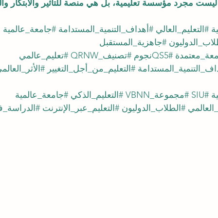
يست مجرد مؤسسة تعليمية، بل هي منصة للتأثير والابتكار والت
ة
#التعليم_العالي
#أهداف_التنمية_المستدامة
#جامعة_عالمية
لاب_الدوليون
#جاهزية_المستقبل
عة_معتمدة
#QS5نجوم
#تصنيف_QRNW
#تعليم_عالمي
اف_التنمية_المستدامة
#التعليم_من_أجل_التغيير
#الأثر_العالم
ة
#SIU
#مجموعة_VBNN
#التعليم_الذكي
#جامعة_عالمية
_العالمي
#الطلاب_الدوليون
#التعليم_عبر_الإنترنت
#الدراسة_ف