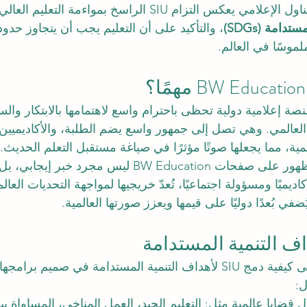
لإعلامي يعكس التزام SIU الراسخ بمواءمة التعليم العالي مع 
دامة (SDGs)
، والتأكيد على أن التعليم يجب أن يتجاوز حدو
ملموسًا في العالم.
نصة إعلامية دولية تحظى باحترام واسع لاهتمامها بالابتكار وا
لعالمي. وهي تصل إلى جمهور واسع يضم الطلبة، والأكاديميين، 
ية، مما يجعلها صوتًا مؤثرًا في صياغة مستقبل التعلم الحديث.
يسلط المقال الضوء على كيفية دمج SIU لأهداف التنمية المستدامة في صميم بر
ل:
ول قضايا عالمية مثل: التعليم الجيد، العمل المناخي، المساواة ب