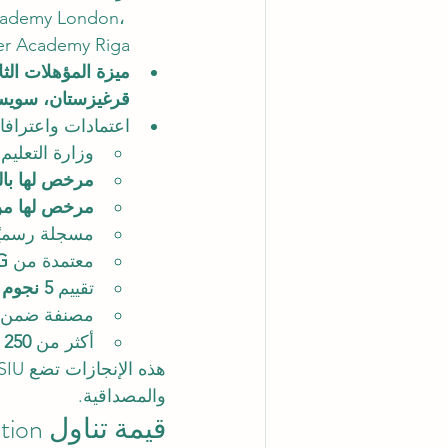
cademy London، 
r Academy Riga.
ميزة المؤهلات الثلا
قرغيزستان، سويس
اعتمادات واعتراف
وزارة التعلي
مرخص لها بال
مرخص لها من هي
مسجلة رسميً
معتمدة من 
G
تقييم 
5 نجوم من QS
مصنفة ضمن 
أكثر من 
250 اتفاقية اعتراف ثنائي
والمصداقية.
قيمة تناول BW Education لقصة SIU