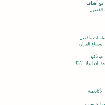
أهداف 
د الفصول 
لسياسات وأفضل 
وصناع القرار، 
تأكيد 
 كجامعة قوية أكاديميًا ومسؤولة اجتماعيًا، تُعدّ خريجيها لمواجهة التحديات العالمية. إن إبراز BW 
امجها الأكاديمية 
ين الجنسين، 