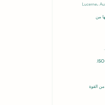
Lucerne، Au
ا من 
.
ISO
 عالمي وتُضفي على التزامها بالـ SDGs مزيدًا من القوة 