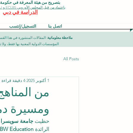
بتصريح من هيئة المعرفة في حكومة دبي 
بإعتماد من قبل المجلس الأوروبي ECLBS و EDU وجودة الأيزو
الدراسة في دبي
اتصل بنا
التسجيل/إنتسب
ملاحظة معلوماتية:
المؤسسات الدولية المعنية بها فقط، ولا تمثل برامج جامعية تقدمها مؤسسة (ISB) دبي محلياً، ح
All Posts
1 أكتوبر 2025
4 دقيقة قراءة
ومسيرة دمج
حظيت 
جامعة سويسرا الدو
الرائدة 
BW Education