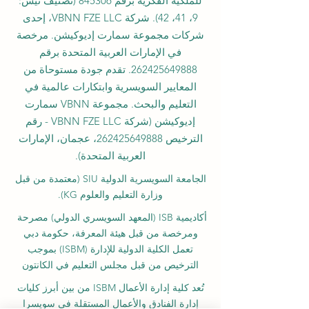
للملكية الفكرية برقم 845306 (تصنيف نيس:
9، 41، 42). شركة VBNN FZE LLC، إحدى
شركات مجموعة سمارت إديوكيشن. مرخصة
في الإمارات العربية المتحدة برقم
262425649888
. تقدم جودة مستوحاة من
المعايير السويسرية وابتكارات عالمية في
التعليم والبحث. مجموعة VBNN سمارت
إديوكيشن (شركة VBNN FZE LLC - رقم
الترخيص
262425649888
، عجمان، الإمارات
العربية المتحدة).
الجامعة السويسرية الدولية
SIU
(
معتمدة من قبل
وزارة التعليم والعلوم KG).
أكاديمية ISB (المعهد السويسري الدولي) مصرحة
ومرخصة من قبل هيئة المعرفة، حكومة دبي
تعمل الكلية الدولية للإدارة (ISBM) بموجب
الترخيص من قبل مجلس التعليم في الكانتون
تُعد كلية إدارة الأعمال ISBM من بين أبرز كليات
إدارة الفنادق والأعمال المستقلة في سويسرا