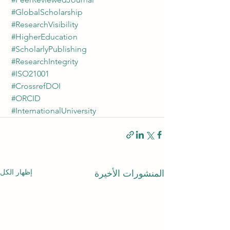
#GlobalScholarship
#ResearchVisibility
#HigherEducation
#ScholarlyPublishing
#ResearchIntegrity
#ISO21001
#CrossrefDOI
#ORCID
#InternationalUniversity
إظهار الكل
المنشورات الأخيرة