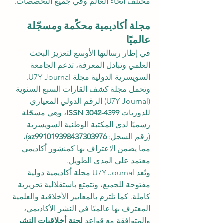
مختلف أنحاء العالم وفي جميع التخصصات.
مجلة أكاديمية محكّمة ومسجّلة 
عالميًا
في إطار رسالتها الأوسع لتعزيز البحث 
العلمي وتبادل المعرفة، تدعم الجامعة 
السويسرية الدولية مجلة U7Y Journal. 
وتحمل مجلة كشف القارات السبع السنوية 
(U7Y Journal) الرقم الدولي المعياري 
للدوريات 
ISSN 3042-4399
، وهي مسجّلة 
رسميًا لدى المكتبة الوطنية السويسرية 
(رقم السجل: 
sz991019398437303976
)، 
مما يضمن الاعتراف بها كمنشور أكاديمي 
معتمد على المدى الطويل.
وتُعد U7Y Journal مجلة أكاديمية دولية 
مفتوحة للجميع، وتتمتع باستقلالية تحريرية 
كاملة. كما تلتزم بالمعايير الأخلاقية والعلمية 
المعترف بها عالميًا في النشر الأكاديمي، 
والمتوافقة مع قواعد 
لجنة أخلاقيات النشر 