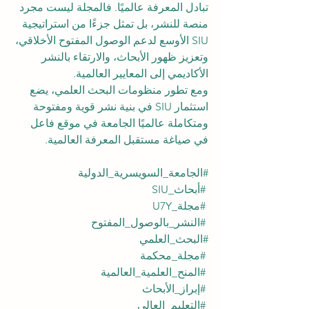
تبادل المعرفة عالميًا. فالمجلة ليست مجرد 
منصة للنشر، بل تمثل جزءًا من استراتيجية 
SIU الأوسع لدعم الوصول المفتوح الأخلاقي، 
وتعزيز ظهور الأبحاث، والارتقاء بالنشر 
الأكاديمي إلى المعايير العالمية.
ومع تطور منظومات البحث العلمي، يضع 
استثمار SIU في بنية نشر قوية ومفتوحة 
ومتكاملة عالميًا الجامعة في موقع فاعل 
في صياغة مستقبل المعرفة العالمية.
#الجامعة_السويسرية_الدولية
#أبحاث_SIU
#مجلة_U7Y
#النشر_بالوصول_المفتوح
#البحث_العلمي
#مجلة_محكمة
#المنح_العلمية_العالمية
#إبراز_الأبحاث
#التعليم_العالي