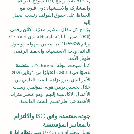
(CC BY 4.0)
. ويتيح هذا النموذج القراءة 
والمشاركة والاستشهاد دون قيود، مع 
الحفاظ على حقوق المؤلف ونَسب العمل 
إليه.
ويُمنح كل مقال منشور 
معرّف كائن رقمي 
(DOI)
 ضمن البادئة المسجّلة لدى Crossref 
برقم 
10.65326
، بما يضمن سهولة الوصول 
الدائم، ودقة الاستشهاد، والحفظ الرقمي 
طويل الأمد.
كما أصبحت مجلة U7Y Journal 
منظمة 
عضوًا في ORCID اعتبارًا من 1 يناير 2026
، 
الأمر الذي يعزز نزاهة البحث العلمي من 
خلال تحسين توثيق هوية المؤلفين ونَسب 
الأعمال الأكاديمية إليهم، وهو عنصر متزايد 
الأهمية في أطر تقييم البحث العالمية.
جودة معتمدة وفق ISO والالتزام 
بالمعايير المؤسسية
تعمل مجلة U7Y Journal ضمن 
نظام إدارة 