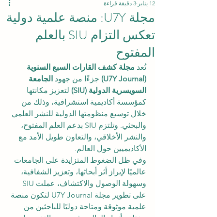
12 يناير
3 دقيقة قراءة
مجلة U7Y: منصة علمية دولية
تعكس التزام SIU بالعلم
المفتوح
تُعد 
مجلة كشف القارات السبع السنوية 
(U7Y Journal)
 جزءًا من جهود 
الجامعة 
السويسرية الدولية (SIU)
 لتعزيز مكانتها 
كمؤسسة أكاديمية استشرافية، وذلك من 
خلال توسيع منظومتها الدولية للنشر العلمي 
والبحثي. وتلتزم SIU بدعم العلم المفتوح، 
والنشر الأخلاقي، والتعاون طويل الأمد مع 
الأكاديميين حول العالم.
وفي ظل الضغوط المتزايدة على الجامعات 
عالميًا لإبراز أثر أبحاثها، وتعزيز الشفافية، 
وسهولة الوصول والاكتشاف، عملت SIU 
على تطوير مجلة U7Y Journal لتكون منصة 
علمية موثوقة ومتاحة دوليًا للباحثين من 