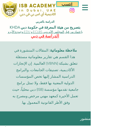
إنتسب
الدراسة بالعربي
بتصريح من هيئة المعرفة في حكومة دبي KHDA
بإعتماد من قبل المجلس الأوروبي ECLBS و EDU وجودة الأيزو
الدراسة في دبي
ملاحظة معلوماتية:
المقالات المنشورة في
هذا القسم هي تقارير معلوماتية مستقلة
تتعلق بشبكة (VBNN) العالمية. إن الإنجازات
الأكاديمية، تصنيفات الجامعات، والبرامج
الدراسية المشار إليها تخص المؤسسات
الدولية المعنية بها فقط، ولا تمثل برامج
جامعية تقدمها مؤسسة (ISB) دبي محلياً، حيث
تعمل الأخيرة كمعهد مهني مرخص ومصرح به
وفق الأطر القانونية المعمول بها.
منشور